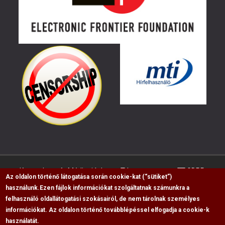
Kapcsolat
Médiaajánlat
Impresszum
GDPR
Az oldalon történő látogatása során cookie-kat (“sütiket”)
használunk.
Ezen fájlok információkat szolgáltatnak számunkra a
felhasználó oldallátogatási szokásairól, de nem tárolnak személyes
RSS
információkat. Az oldalon történő továbblépéssel elfogadja a cookie-k
Copyright © 2009-2026, Flag Polgári Magazin saját
használatát.