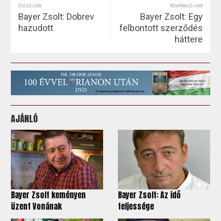
Előző cikk
Következő cikk
Bayer Zsolt: Dobrev
Bayer Zsolt: Egy
hazudott
felbontott szerződés
háttere
AJÁNLÓ
Bayer Zsolt keményen
Bayer Zsolt: Az idő
üzent Vonának
teljessége