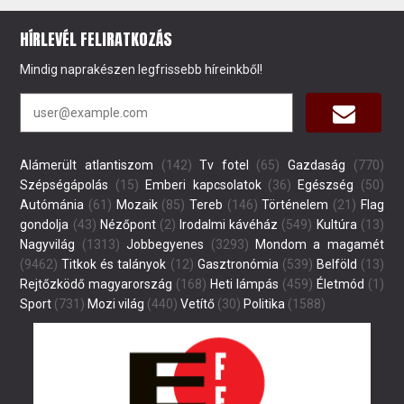
HÍRLEVÉL FELIRATKOZÁS
Mindig naprakészen legfrissebb híreinkből!
Alámerült atlantiszom
(142)
Tv fotel
(65)
Gazdaság
(770)
Szépségápolás
(15)
Emberi kapcsolatok
(36)
Egészség
(50)
Autómánia
(61)
Mozaik
(85)
Tereb
(146)
Történelem
(21)
Flag
gondolja
(43)
Nézőpont
(2)
Irodalmi kávéház
(549)
Kultúra
(13)
Nagyvilág
(1313)
Jobbegyenes
(3293)
Mondom a magamét
(9462)
Titkok és talányok
(12)
Gasztronómia
(539)
Belföld
(13)
Rejtőzködő magyarország
(168)
Heti lámpás
(459)
Életmód
(1)
Sport
(731)
Mozi világ
(440)
Vetítő
(30)
Politika
(1588)