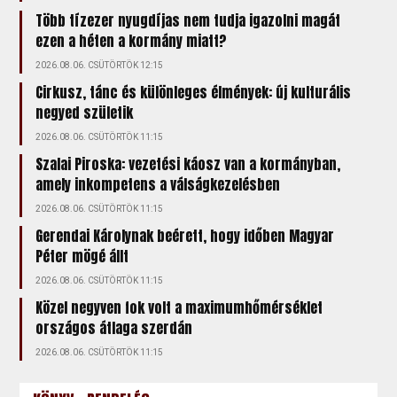
Több tízezer nyugdíjas nem tudja igazolni magát
ezen a héten a kormány miatt?
2026.08.06. CSÜTÖRTÖK 12:15
Cirkusz, tánc és különleges élmények: új kulturális
negyed születik
2026.08.06. CSÜTÖRTÖK 11:15
Szalai Piroska: vezetési káosz van a kormányban,
amely inkompetens a válságkezelésben
2026.08.06. CSÜTÖRTÖK 11:15
Gerendai Károlynak beérett, hogy időben Magyar
Péter mögé állt
2026.08.06. CSÜTÖRTÖK 11:15
Közel negyven fok volt a maximumhőmérséklet
országos átlaga szerdán
2026.08.06. CSÜTÖRTÖK 11:15