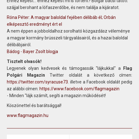
Ehhez képest... ehhez képest mi is történt? Bolgár bácsi tátott
szájjal berohant a lófaszerdőbe, és nem találja a kijáratot.
Róna Péter: A magyar baloldal fejében délibáb él; Orbán
elképesztő eredményt ért el
A nem éppen a jobboldalhoz sorolható közgazdász véleménye
a magyar kormány brüsszeli tárgyalásairól, és a hazai baloldal
délibábjairól.
Bádog - Bayer Zsolt blogja
Tisztelt olvasók!
Legyenek olyan kedvesek és támogassák "lájkukkal" a
Flag
Polgári Magazin
Twitter oldalát a következő címen:
https://twitter.com/syracuse73
. illetve a Facebook oldalát pedig
az alábbi címen:
https://www.facebook.com/flagmagazin
- Minden "lájk számít, segíti a magazin működését!
Köszönettel és barátsággal!
www.flagmagazin.hu