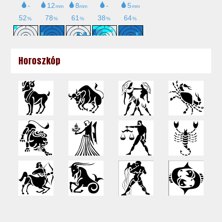
Horoszkóp