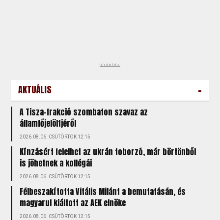
hirdetés
-
AKTUÁLIS
A Tisza-frakció szombaton szavaz az
államfőjelöltjéről
2026.08.06. CSÜTÖRTÖK 12:15
Kínzásért felelhet az ukrán toborzó, már börtönből
is jöhetnek a kollégái
2026.08.06. CSÜTÖRTÖK 12:15
Félbeszakította Vitális Milánt a bemutatásán, és
magyarul kiáltott az AEK elnöke
2026.08.06. CSÜTÖRTÖK 12:15