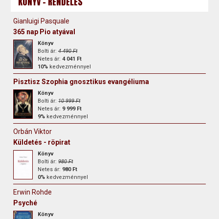
KÖNYV - RENDELÉS
Gianluigi Pasquale
365 nap Pio atyával
Könyv
Bolti ár:
4 490 Ft
Netes ár:
4 041 Ft
10%
kedvezménnyel
Pisztisz Szophia gnosztikus evangéliuma
Könyv
Bolti ár:
10 999 Ft
Netes ár:
9 999 Ft
9%
kedvezménnyel
Orbán Viktor
Küldetés - röpirat
Könyv
Bolti ár:
980 Ft
Netes ár:
980 Ft
0%
kedvezménnyel
Erwin Rohde
Psyché
Könyv