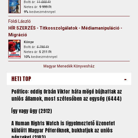
Bolti ár:
11 000 Ft
Netes ár:
9 999 Ft
9%
kedvezménnyel
Földi László
HÍR SZERZÉS - Titkosszolgálatok - Médiamanipuláció -
Migráció
Könyv
Bolti ár:
5 790 Ft
Netes ár:
5 211 Ft
10%
kedvezménnyel
Magyar Menedék Könyvesház
-
HETI TOP
Politico: eddig Orbán Viktor háta mögé bújhattak az
uniós államok, most szétesőben az egység (6444)
Így vagy úgy (2912)
A Human Rights Watch is figyelmeztető üzenetet
küldött Magyar Péteréknek, bukhatjuk az uniós
pénzeket (2103)