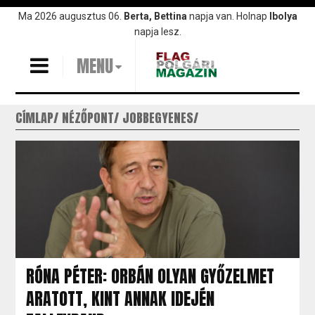
Ugrás
Ma 2026 augusztus 06.
Berta, Bettina
napja van. Holnap
Ibolya
a
napja lesz.
tartalomra
MENU
CÍMLAP
NÉZŐPONT
JOBBEGYENES
RÓNA PÉTER: ORBÁN OLYAN GYŐZELMET
ARATOTT, KINT ANNAK IDEJÉN