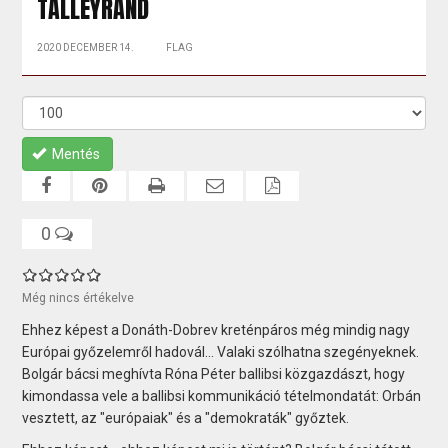
TALLEYRAND
2020 DECEMBER 14.
FLAG
Mentés
0
Még nincs értékelve
Ehhez képest a Donáth-Dobrev kreténpáros még mindig nagy
Európai győzelemről hadovál... Valaki szólhatna szegényeknek.
Bolgár bácsi meghívta Róna Péter ballibsi közgazdászt, hogy
kimondassa vele a ballibsi kommunikáció tételmondatát: Orbán
vesztett, az "európaiak" és a "demokraták" győztek.