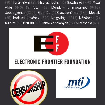
(30)
Történelem
(21)
Flag gondolja
(43)
Gazdaság
(770)
Mozi
világ
(440)
Tv fotel
(65)
Mondom a magamét
(9465)
Jobbegyenes
(3296)
Életmód
(1)
Gasztronómia
(539)
Mozaik
(85)
Irodalmi kávéház
(549)
Nagyvilág
(1313)
Nézőpont
(2)
Kultúra
(13)
Belföld
(13)
Titkok és talányok
(12)
Autómánia
(61)