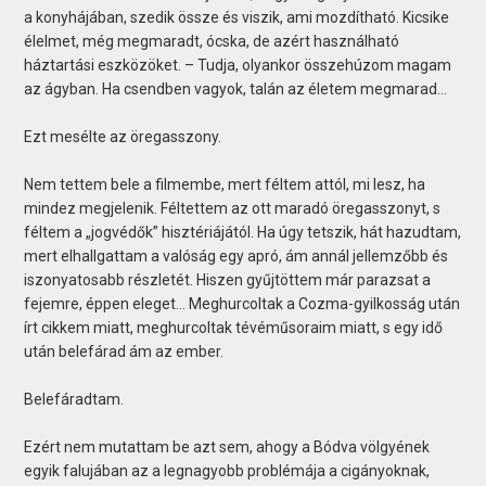
a konyhájában, szedik össze és viszik, ami mozdítható. Kicsike
élelmet, még megmaradt, ócska, de azért használható
háztartási eszközöket. – Tudja, olyankor összehúzom magam
az ágyban. Ha csendben vagyok, talán az életem megmarad…
Ezt mesélte az öregasszony.
Nem tettem bele a filmembe, mert féltem attól, mi lesz, ha
mindez megjelenik. Féltettem az ott maradó öregasszonyt, s
féltem a „jogvédők” hisztériájától. Ha úgy tetszik, hát hazudtam,
mert elhallgattam a valóság egy apró, ám annál jellemzőbb és
iszonyatosabb részletét. Hiszen gyűjtöttem már parazsat a
fejemre, éppen eleget… Meghurcoltak a Cozma-gyilkosság után
írt cikkem miatt, meghurcoltak tévéműsoraim miatt, s egy idő
után belefárad ám az ember.
Belefáradtam.
Ezért nem mutattam be azt sem, ahogy a Bódva völgyének
egyik falujában az a legnagyobb problémája a cigányoknak,