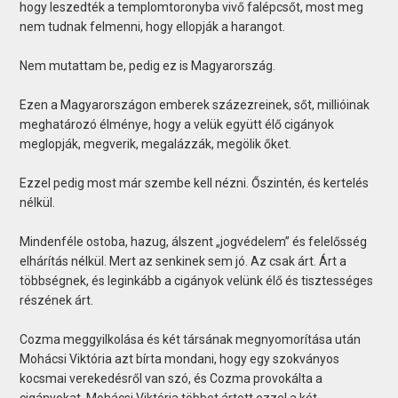
hogy leszedték a templomtoronyba vivő falépcsőt, most meg
nem tudnak felmenni, hogy ellopják a harangot.
Nem mutattam be, pedig ez is Magyarország.
Ezen a Magyarországon emberek százezreinek, sőt, millióinak
meghatározó élménye, hogy a velük együtt élő cigányok
meglopják, megverik, megalázzák, megölik őket.
Ezzel pedig most már szembe kell nézni. Őszintén, és kertelés
nélkül.
Mindenféle ostoba, hazug, álszent „jogvédelem” és felelősség
elhárítás nélkül. Mert az senkinek sem jó. Az csak árt. Árt a
többségnek, és leginkább a cigányok velünk élő és tisztességes
részének árt.
Cozma meggyilkolása és két társának megnyomorítása után
Mohácsi Viktória azt bírta mondani, hogy egy szokványos
kocsmai verekedésről van szó, és Cozma provokálta a