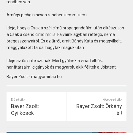
rendben van.
Amúgy pedig nincsen rendben semmi sem.
Ideje, hogy a Csak a szél című propagandafilm után elkészüljön
a Csak a csend című mű is. Falvaink ágyban rettegő, néma
öregasszonyairól. És az űrről, amit Bándy Kata és meggyilkolt,
meggyalázott társai hagytak maguk után.
Ideje az őszinte szónak. Mert gyűlnek a viharfelhők,
honfitársaim, cigányok és magyarok, akik félitek a Jóistent…
Bayer Zsolt - magyarhirlap.hu
Előző cikk
Következő cikk
Bayer Zsolt:
Bayer Zsolt: Örkény
Gyilkosok
él!