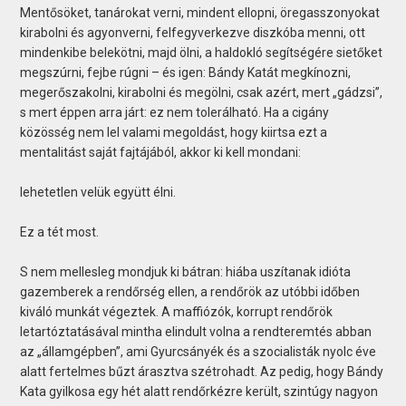
Mentősöket, tanárokat verni, mindent ellopni, öregasszonyokat
kirabolni és agyonverni, felfegyverkezve diszkóba menni, ott
mindenkibe belekötni, majd ölni, a haldokló segítségére sietőket
megszúrni, fejbe rúgni – és igen: Bándy Katát megkínozni,
megerőszakolni, kirabolni és megölni, csak azért, mert „gádzsi”,
s mert éppen arra járt: ez nem tolerálható. Ha a cigány
közösség nem lel valami megoldást, hogy kiirtsa ezt a
mentalitást saját fajtájából, akkor ki kell mondani:
lehetetlen velük együtt élni.
Ez a tét most.
S nem mellesleg mondjuk ki bátran: hiába uszítanak idióta
gazemberek a rendőrség ellen, a rendőrök az utóbbi időben
kiváló munkát végeztek. A maffiózók, korrupt rendőrök
letartóztatásával mintha elindult volna a rendteremtés abban
az „államgépben”, ami Gyurcsányék és a szocialisták nyolc éve
alatt fertelmes bűzt árasztva szétrohadt. Az pedig, hogy Bándy
Kata gyilkosa egy hét alatt rendőrkézre került, szintúgy nagyon