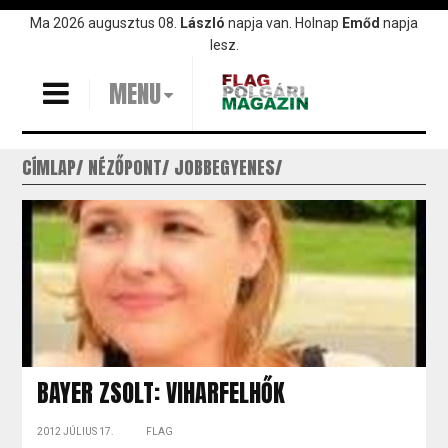
Ugrás
Ma 2026 augusztus 08.
László
napja van. Holnap
Emőd
napja
a
lesz.
tartalomra
MENU
CÍMLAP
NÉZŐPONT
JOBBEGYENES
BAYER ZSOLT: VIHARFELHŐK
2012 JÚLIUS 17.
FLAG