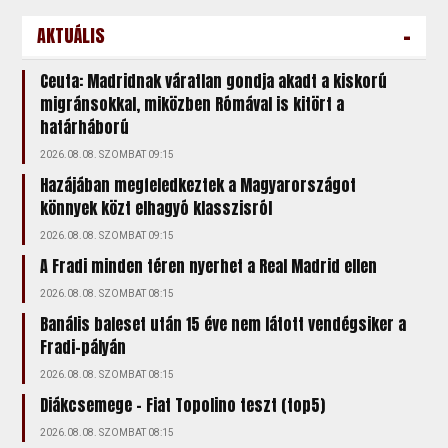
-
AKTUÁLIS
Ceuta: Madridnak váratlan gondja akadt a kiskorú
migránsokkal, miközben Rómával is kitört a
határháború
2026.08.08. SZOMBAT 09:15
Hazájában megfeledkeztek a Magyarországot
könnyek közt elhagyó klasszisról
2026.08.08. SZOMBAT 09:15
A Fradi minden téren nyerhet a Real Madrid ellen
2026.08.08. SZOMBAT 08:15
Banális baleset után 15 éve nem látott vendégsiker a
Fradi-pályán
2026.08.08. SZOMBAT 08:15
Diákcsemege – Fiat Topolino teszt (top5)
2026.08.08. SZOMBAT 08:15