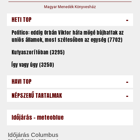
Magyar Menedék Könyvesház
-
HETI TOP
Politico: eddig Orbán Viktor háta mögé bújhattak az
uniós államok, most szétesőben az egység (7702)
Kutyaszorítóban (3295)
Így vagy úgy (3250)
-
HAVI TOP
-
NÉPSZERŰ TARTALMAK
Időjárás - meteoblue