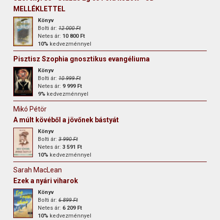
MELLÉKLETTEL
Könyv
Bolti ár:
12 000 Ft
Netes ár:
10 800 Ft
10%
kedvezménnyel
Pisztisz Szophia gnosztikus evangéliuma
Könyv
Bolti ár:
10 999 Ft
Netes ár:
9 999 Ft
9%
kedvezménnyel
Mikó Pétör
A múlt kövéből a jövőnek bástyát
Könyv
Bolti ár:
3 990 Ft
Netes ár:
3 591 Ft
10%
kedvezménnyel
Sarah MacLean
Ezek a nyári viharok
Könyv
Bolti ár:
6 899 Ft
Netes ár:
6 209 Ft
10%
kedvezménnyel