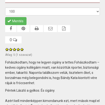
Mentés
0
Átlag:
5
(
1
szavazat)
Fohászkodtam, hogy ne legyen cigány a tettes.Fohászkodtam –
kedves cigány kollégáim miatt, van közöttük riporter, biztonsági
ember, takarító. Naponta találkozom velük, tisztelem őket, s
borzalmas még belegondolni is, hogy Bándy Kata kiontott vére
rájuk is fröccsenhet.
Péntek László a gyilkos. És cigány.
Azért kell mindenképpen kimondanunk ezt, mert mások majd el