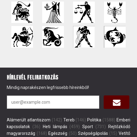
HÍRLEVÉL FELIRATKOZÁS
Mindig naprakészen legfrissebb híreinkből!
Alámerült atlantiszom
(142)
Tereb
(146)
Politika
(1588)
Emberi
kapcsolatok
(36)
Heti lámpás
(459)
Sport
(731)
Rejtőzködő
magyarország
(168)
Egészség
(50)
Szépségápolás
(15)
Vetítő