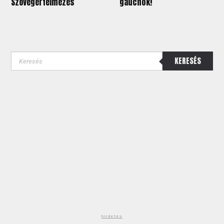
Szövegértelmezés
gauchók!
KERESÉS
hirdetés