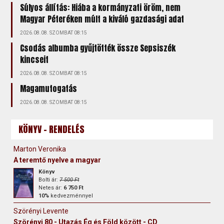
Súlyos állítás: Hiába a kormányzati öröm, nem
Magyar Péteréken múlt a kiváló gazdasági adat
2026.08.08. SZOMBAT 08:15
Csodás albumba gyűjtötték össze Sepsiszék
kincseit
2026.08.08. SZOMBAT 08:15
Magamutogatás
2026.08.08. SZOMBAT 08:15
KÖNYV - RENDELÉS
Marton Veronika
A teremtő nyelve a magyar
Könyv
Bolti ár:
7 500 Ft
Netes ár:
6 750 Ft
10%
kedvezménnyel
Szörényi Levente
Szörényi 80 - Utazás Ég és Föld között - CD