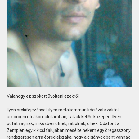
Valahogy ez szokott üvölteni ezekről.
Ilyen arckifejezéssel, ilyen metakommunikációval szoktak
ácsorogni utcákon, aluljáróban, falvak kellős közepén. Ilyen
pofát vágnak, miközben ütnek, rabolnak, ölnek. Odafönt a
Zemplén egyik kicsi falujában mesélte nekem egy öregasszony:
rendszeresen arra ébred éjszaka, hogy a cigányok bent vannak