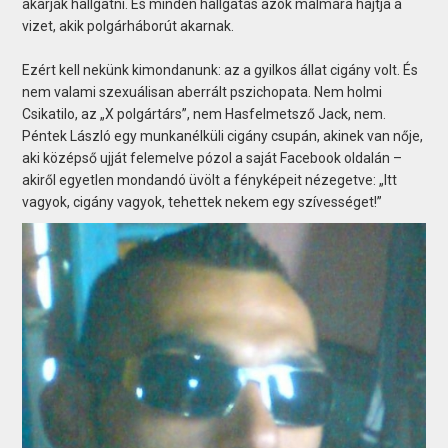
akarják hallgatni. És minden hallgatás azok malmára hajtja a
vizet, akik polgárháborút akarnak.
Ezért kell nekünk kimondanunk: az a gyilkos állat cigány volt. És
nem valami szexuálisan aberrált pszichopata. Nem holmi
Csikatilo, az „X polgártárs”, nem Hasfelmetsző Jack, nem.
Péntek László egy munkanélküli cigány csupán, akinek van nője,
aki középső ujját felemelve pózol a saját Facebook oldalán –
akiről egyetlen mondandó üvölt a fényképeit nézegetve: „Itt
vagyok, cigány vagyok, tehettek nekem egy szívességet!”