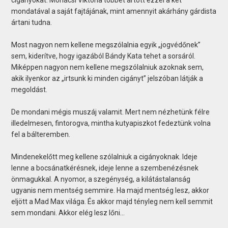
cigányokat. Mohácsi Viktória többet ártott ezzel a két
mondatával a saját fajtájának, mint amennyit akárhány gárdista
ártani tudna.
Most nagyon nem kellene megszólalnia egyik „jogvédőnek”
sem, kiderítve, hogy igazából Bándy Kata tehet a sorsáról.
Miképpen nagyon nem kellene megszólalniuk azoknak sem,
akik ilyenkor az „irtsunk ki minden cigányt” jelszóban látják a
megoldást.
De mondani mégis muszáj valamit. Mert nem nézhetünk félre
illedelmesen, fintorogva, mintha kutyapiszkot fedeztünk volna
fel a bálteremben.
Mindenekelőtt meg kellene szólalniuk a cigányoknak. Ideje
lenne a bocsánatkérésnek, ideje lenne a szembenézésnek
önmagukkal. A nyomor, a szegénység, a kilátástalanság
ugyanis nem mentség semmire. Ha majd mentség lesz, akkor
eljött a Mad Max világa. És akkor majd tényleg nem kell semmit
sem mondani. Akkor elég lesz lőni…