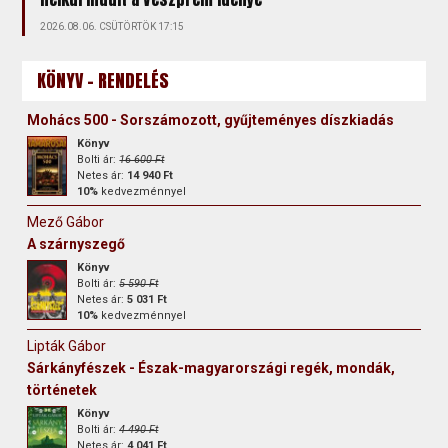
2026.08.06. CSÜTÖRTÖK 17:15
KÖNYV - RENDELÉS
Mohács 500 - Sorszámozott, gyűjteményes díszkiadás
Könyv
Bolti ár:
16 600 Ft
Netes ár:
14 940 Ft
10%
kedvezménnyel
Mező Gábor
A szárnyszegő
Könyv
Bolti ár:
5 590 Ft
Netes ár:
5 031 Ft
10%
kedvezménnyel
Lipták Gábor
Sárkányfészek - Észak-magyarországi regék, mondák,
történetek
Könyv
Bolti ár:
4 490 Ft
Netes ár:
4 041 Ft