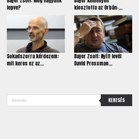
Bayer Zsolt: Meg vagyunk
Bayer keményen
lepve?
kiosztotta az Orbán-...
Sokadszorra kérdezem:
Bayer Zsolt: Nyílt levél
mit keres ez az...
David Pressman...
KERESÉS