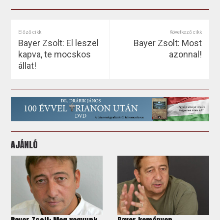
Előző cikk
Következő cikk
Bayer Zsolt: El leszel
Bayer Zsolt: Most
kapva, te mocskos
azonnal!
állat!
AJÁNLÓ