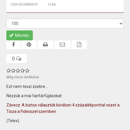
2024 DECEMBER 07.
FLAG
Mentés
0
Még nincs értékelve
Ezt nem teszi zsebre...
Nézzük a mai fanfárfújásokat:
Závecz: A biztos választók körében 4 százalékponttal vezet a
Tisza a Fidesszel szemben
(Telex)