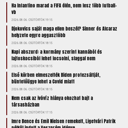
Ha Infantino marad a FIFA élén, nem lesz több futball-
vb
2026.08.06. CSÜTÖRTÖK 19:15
Djokovics saját maga ellen beszél? Sinner és Alcaraz
helyzete egyre aggasztóbb
2026.08.06. CSÜTÖRTÖK 18:15
Napi abszurd: a kormány szerint kannából és
lajtoskocsiból lehet locsolni, slaggal nem
2026.08.06. CSÜTÖRTÖK 18:15
Első körben elmeszelték Biden protezsáltját,
büntetőügye lehet a Covid miatt
2026.08.06. CSÜTÖRTÖK 18:15
Nem csak az ivóvíz hiánya okozhat bajt a
társasházban
2026.08.06. CSÜTÖRTÖK 17:15
Imre Bence és Emil Nielsen remekelt, Ligetvári Patrik
nélkül indult a Veszprém idénye