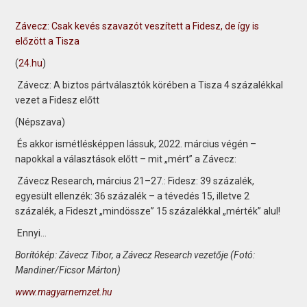
Závecz: Csak kevés szavazót veszített a Fidesz, de így is
előzött a Tisza
(
24.hu
)
Závecz: A biztos pártválasztók körében a Tisza 4 százalékkal
vezet a Fidesz előtt
(Népszava)
És akkor ismétlésképpen lássuk, 2022. március végén –
napokkal a választások előtt – mit „mért” a Závecz:
Závecz Research, március 21–27.: Fidesz: 39 százalék,
egyesült ellenzék: 36 százalék – a tévedés 15, illetve 2
százalék, a Fideszt „mindös­sze” 15 százalékkal „mérték” alul!
Ennyi…
Borítókép: Závecz Tibor, a Závecz Research vezetője (Fotó:
Mandiner/Ficsor Márton)
www.magyarnemzet.hu