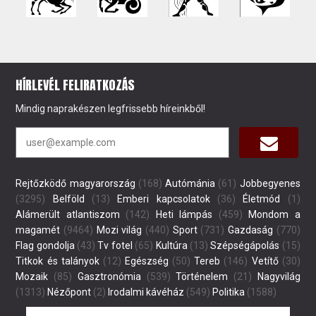
HÍRLEVÉL FELIRATKOZÁS
Mindig naprakészen legfrissebb híreinkből!
Rejtőzködő magyarország
(168)
Autómánia
(61)
Jobbegyenes
(3295)
Belföld
(13)
Emberi kapcsolatok
(36)
Életmód
(1)
Alámerült atlantiszom
(142)
Heti lámpás
(459)
Mondom a
magamét
(9464)
Mozi világ
(440)
Sport
(731)
Gazdaság
(770)
Flag gondolja
(43)
Tv fotel
(65)
Kultúra
(13)
Szépségápolás
(15)
Titkok és talányok
(12)
Egészség
(50)
Tereb
(146)
Vetítő
(30)
Mozaik
(85)
Gasztronómia
(539)
Történelem
(21)
Nagyvilág
(1313)
Nézőpont
(2)
Irodalmi kávéház
(549)
Politika
(1588)