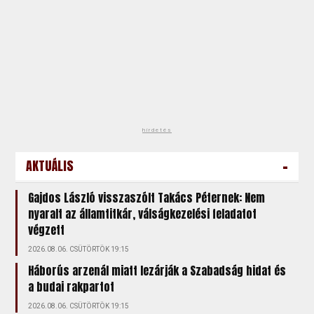
hirdetés
-
AKTUÁLIS
Gajdos László visszaszólt Takács Péternek: Nem
nyaralt az államtitkár, válságkezelési feladatot
végzett
2026.08.06. CSÜTÖRTÖK 19:15
Háborús arzenál miatt lezárják a Szabadság hidat és
a budai rakpartot
2026.08.06. CSÜTÖRTÖK 19:15