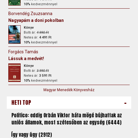
10%
kedvezménnyel
Borvendég Zsuzsanna
Nagyapám a doni pokolban
Könyv
Bolti ár:
4 990 Ft
Netes ár:
4 491 Ft
10%
kedvezménnyel
Forgács Tamás
Lássuk a medvét!
Könyv
Bolti ár:
3 990 Ft
Netes ár:
3 591 Ft
10%
kedvezménnyel
Magyar Menedék Könyvesház
-
HETI TOP
Politico: eddig Orbán Viktor háta mögé bújhattak az
uniós államok, most szétesőben az egység (6444)
Így vagy úgy (2912)