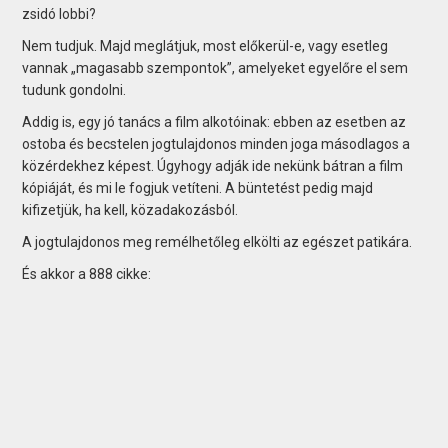
zsidó lobbi?
Nem tudjuk. Majd meglátjuk, most előkerül-e, vagy esetleg
vannak „magasabb szempontok”, amelyeket egyelőre el sem
tudunk gondolni.
Addig is, egy jó tanács a film alkotóinak: ebben az esetben az
ostoba és becstelen jogtulajdonos minden joga másodlagos a
közérdekhez képest. Úgyhogy adják ide nekünk bátran a film
kópiáját, és mi le fogjuk vetíteni. A büntetést pedig majd
kifizetjük, ha kell, közadakozásból.
A jogtulajdonos meg remélhetőleg elkölti az egészet patikára.
És akkor a 888 cikke: