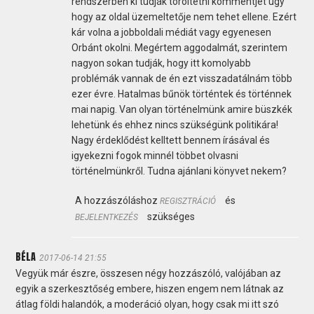
rendszerben ki tudják töröltetni kommentjét úgy
hogy az oldal üzemeltetője nem tehet ellene. Ezért
kár volna a jobboldali médiát vagy egyenesen
Orbánt okolni. Megértem aggodalmát, szerintem
nagyon sokan tudják, hogy itt komolyabb
problémák vannak de én ezt visszadatálnám több
ezer évre. Hatalmas bűnök történtek és történnek
mai napig. Van olyan történelmünk amire büszkék
lehetünk és ehhez nincs szükségünk politikára!
Nagy érdeklődést kelltett bennem írásával és
igyekezni fogok minnél többet olvasni
történelmünkről. Tudna ajánlani könyvet nekem?
A hozzászóláshoz
és
REGISZTRÁCIÓ
szükséges
BEJELENTKEZÉS
BÉLA
2017-06-14 21:55
Vegyük már észre, összesen négy hozzászóló, valójában az
egyik a szerkesztőség embere, hiszen engem nem látnak az
átlag földi halandók, a moderáció olyan, hogy csak mi itt szó