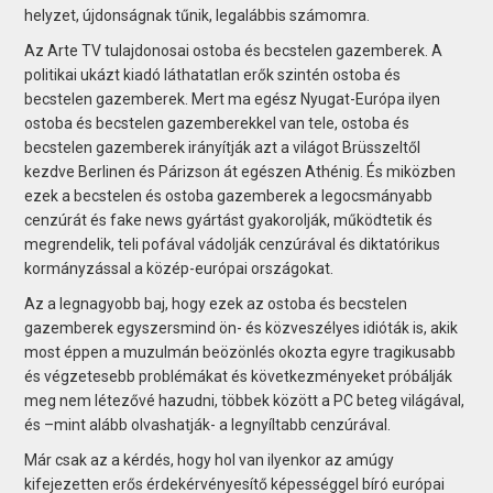
helyzet, újdonságnak tűnik, legalábbis számomra.
Az Arte TV tulajdonosai ostoba és becstelen gazemberek. A
politikai ukázt kiadó láthatatlan erők szintén ostoba és
becstelen gazemberek. Mert ma egész Nyugat-Európa ilyen
ostoba és becstelen gazemberekkel van tele, ostoba és
becstelen gazemberek irányítják azt a világot Brüsszeltől
kezdve Berlinen és Párizson át egészen Athénig. És miközben
ezek a becstelen és ostoba gazemberek a legocsmányabb
cenzúrát és fake news gyártást gyakorolják, működtetik és
megrendelik, teli pofával vádolják cenzúrával és diktatórikus
kormányzással a közép-európai országokat.
Az a legnagyobb baj, hogy ezek az ostoba és becstelen
gazemberek egyszersmind ön- és közveszélyes idióták is, akik
most éppen a muzulmán beözönlés okozta egyre tragikusabb
és végzetesebb problémákat és következményeket próbálják
meg nem létezővé hazudni, többek között a PC beteg világával,
és –mint alább olvashatják- a legnyíltabb cenzúrával.
Már csak az a kérdés, hogy hol van ilyenkor az amúgy
kifejezetten erős érdekérvényesítő képességgel bíró európai