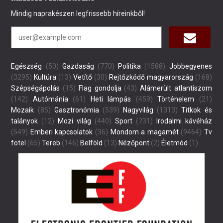
Mindig naprakészen legfrissebb híreinkből!
Egészség
(50)
Gazdaság
(770)
Politika
(1588)
Jobbegyenes
(3295)
Kultúra
(13)
Vetítő
(30)
Rejtőzködő magyarország
(168)
Szépségápolás
(15)
Flag gondolja
(43)
Alámerült atlantiszom
(142)
Autómánia
(61)
Heti lámpás
(459)
Történelem
(21)
Mozaik
(85)
Gasztronómia
(539)
Nagyvilág
(1313)
Titkok és
talányok
(12)
Mozi világ
(440)
Sport
(731)
Irodalmi kávéház
(549)
Emberi kapcsolatok
(36)
Mondom a magamét
(9464)
Tv
fotel
(65)
Tereb
(146)
Belföld
(13)
Nézőpont
(2)
Életmód
(1)