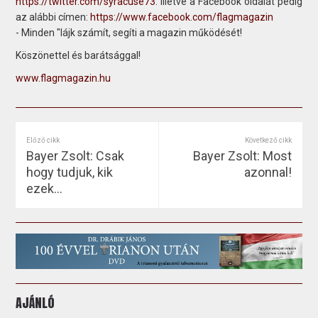
https://twitter.com/syracuse73
. illetve a Facebook oldalát pedig
az alábbi címen:
https://www.facebook.com/flagmagazin
- Minden "lájk számít, segíti a magazin működését!
Köszönettel és barátsággal!
www.flagmagazin.hu
Előző cikk
Következő cikk
Bayer Zsolt: Csak
Bayer Zsolt: Most
hogy tudjuk, kik
azonnal!
ezek...
AJÁNLÓ