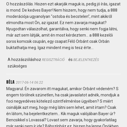
O hozzászólás. Hiszen ezt akarják maguk is, pedig jó írás, igazat
is mond. De kedves Bayer! Nem hiszem, hogy nem tudja, a 888
moderációja ugyanolyan "ostoba és becstelen", mint akikről
elmondta most Ön, az igazat. Ez nem zavarja magukat?
Nyugodtan válaszolhat, garantálva, hogy senki nem fogja látni,
már azt sem látják, amit én most kérdeztem... a 888 kezelői
soros komcsik csupán, egy csapat.Félő Orbánt csak Orbán
buktathatja meg. Igaz mindent meg is tesz érte...
A hozzászóláshoz
és
REGISZTRÁCIÓ
BEJELENTKEZÉS
szükséges
BÉLA
2017-06-14 06:22
Magyarul. Én zavarom itt magukat, amikor Orbánt védeném? S
engem törölnek szünetlen, ha csak javaslatot adnék, mondjuk a
foci negyedéves kötelező szintfelmérése ügyében? S miért
csinálják azt meg, hogy még látni sem lehet, amit írtam? Csak
én látom, ha bejelentkeztem… Kik maguk valójában Bayer úr?
Bencsikkel s Lovassal? Lovast sem zavarja, hogy gyakorlatilag
már senki nem ír ide? Bábszínház ez, hiszen ha lenne Önökben