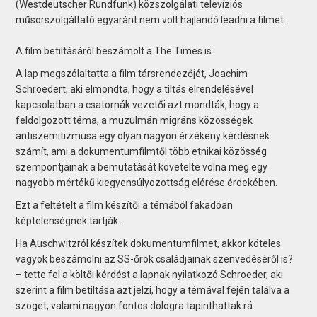
(Westdeutscher Rundfunk) közszolgálati televíziós
műsorszolgáltató egyaránt nem volt hajlandó leadni a filmet.
A film betiltásáról beszámolt a The Times is.
A lap megszólaltatta a film társrendezőjét, Joachim
Schroedert, aki elmondta, hogy a tiltás elrendelésével
kapcsolatban a csatornák vezetői azt mondták, hogy a
feldolgozott téma, a muzulmán migráns közösségek
antiszemitizmusa egy olyan nagyon érzékeny kérdésnek
számít, ami a dokumentumfilmtől több etnikai közösség
szempontjainak a bemutatását követelte volna meg egy
nagyobb mértékű kiegyensúlyozottság elérése érdekében.
Ezt a feltételt a film készítői a témából fakadóan
képtelenségnek tartják.
Ha Auschwitzról készítek dokumentumfilmet, akkor köteles
vagyok beszámolni az SS-őrök családjainak szenvedéséről is?
– tette fel a költői kérdést a lapnak nyilatkozó Schroeder, aki
szerint a film betiltása azt jelzi, hogy a témával fején találva a
szöget, valami nagyon fontos dologra tapinthattak rá.