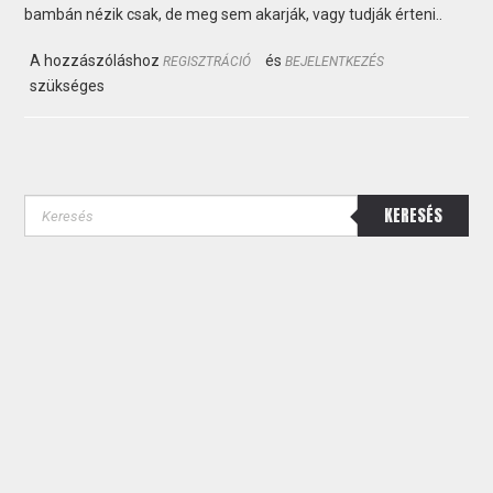
bambán nézik csak, de meg sem akarják, vagy tudják érteni..
A hozzászóláshoz
és
REGISZTRÁCIÓ
BEJELENTKEZÉS
szükséges
KERESÉS