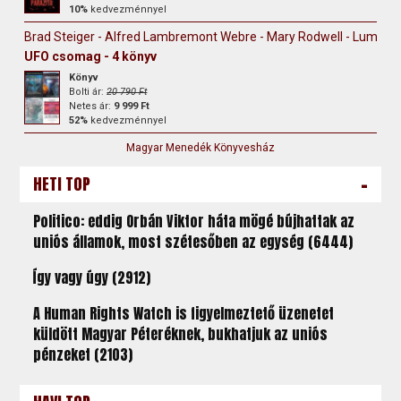
10%
kedvezménnyel
Brad Steiger - Alfred Lambremont Webre - Mary Rodwell - Lumari
UFO csomag - 4 könyv
Könyv
Bolti ár:
20 790 Ft
Netes ár:
9 999 Ft
52%
kedvezménnyel
Magyar Menedék Könyvesház
-
HETI TOP
Politico: eddig Orbán Viktor háta mögé bújhattak az
uniós államok, most szétesőben az egység (6444)
Így vagy úgy (2912)
A Human Rights Watch is figyelmeztető üzenetet
küldött Magyar Péteréknek, bukhatjuk az uniós
pénzeket (2103)