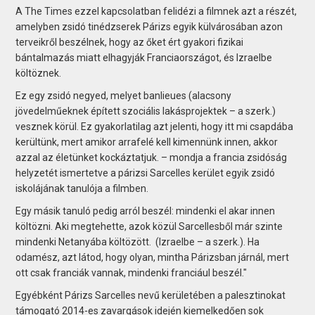
A The Times ezzel kapcsolatban felidézi a filmnek azt a részét,
amelyben zsidó tinédzserek Párizs egyik külvárosában azon
terveikről beszélnek, hogy az őket ért gyakori fizikai
bántalmazás miatt elhagyják Franciaországot, és Izraelbe
költöznek.
Ez egy zsidó negyed, melyet banlieues (alacsony
jövedelműeknek épített szociális lakásprojektek – a szerk.)
vesznek körül. Ez gyakorlatilag azt jelenti, hogy itt mi csapdába
kerültünk, mert amikor arrafelé kell kimennünk innen, akkor
azzal az életünket kockáztatjuk. – mondja a francia zsidóság
helyzetét ismertetve a párizsi Sarcelles kerület egyik zsidó
iskolájának tanulója a filmben.
Egy másik tanuló pedig arról beszél: mindenki el akar innen
költözni. Aki megtehette, azok közül Sarcellesből már szinte
mindenki Netanyába költözött. (Izraelbe – a szerk.). Ha
odamész, azt látod, hogy olyan, mintha Párizsban járnál, mert
ott csak franciák vannak, mindenki franciául beszél."
Egyébként Párizs Sarcelles nevű kerületében a palesztinokat
támogató 2014-es zavargások idején kiemelkedően sok