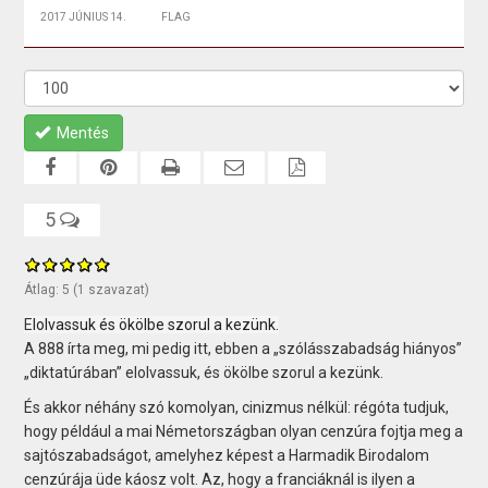
2017 JÚNIUS 14.
FLAG
Mentés
5
Átlag:
5
(
1
szavazat)
E
lolvassuk és ökölbe szorul a kezünk.
A 888 írta meg, mi pedig itt, ebben a „szólásszabadság hiányos”
„diktatúrában” elolvassuk, és ökölbe szorul a kezünk.
És akkor néhány szó komolyan, cinizmus nélkül: régóta tudjuk,
hogy például a mai Németországban olyan cenzúra fojtja meg a
sajtószabadságot, amelyhez képest a Harmadik Birodalom
cenzúrája üde káosz volt. Az, hogy a franciáknál is ilyen a