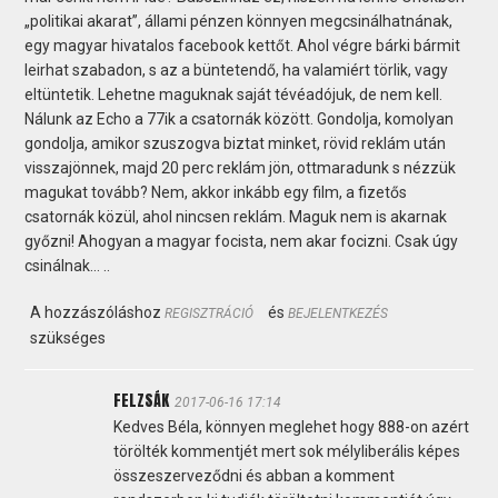
„politikai akarat”, állami pénzen könnyen megcsinálhatnának,
egy magyar hivatalos facebook kettőt. Ahol végre bárki bármit
leirhat szabadon, s az a büntetendő, ha valamiért törlik, vagy
eltüntetik. Lehetne maguknak saját tévéadójuk, de nem kell.
Nálunk az Echo a 77ik a csatornák között. Gondolja, komolyan
gondolja, amikor szuszogva biztat minket, rövid reklám után
visszajönnek, majd 20 perc reklám jön, ottmaradunk s nézzük
magukat tovább? Nem, akkor inkább egy film, a fizetős
csatornák közül, ahol nincsen reklám. Maguk nem is akarnak
győzni! Ahogyan a magyar focista, nem akar focizni. Csak úgy
csinálnak… ..
A hozzászóláshoz
és
REGISZTRÁCIÓ
BEJELENTKEZÉS
szükséges
FELZSÁK
2017-06-16 17:14
Kedves Béla, könnyen meglehet hogy 888-on azért
törölték kommentjét mert sok mélyliberális képes
összeszerveződni és abban a komment