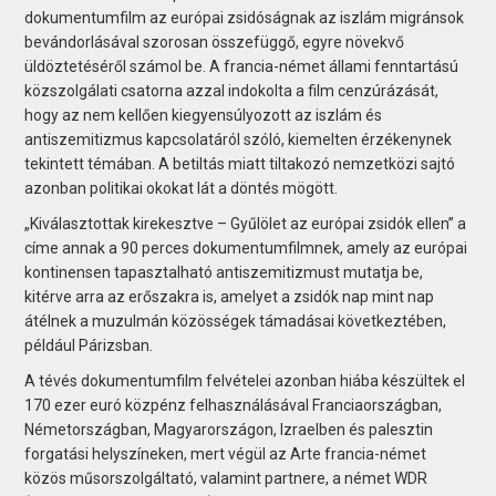
dokumentumfilm az európai zsidóságnak az iszlám migránsok
bevándorlásával szorosan összefüggő, egyre növekvő
üldöztetéséről számol be. A francia-német állami fenntartású
közszolgálati csatorna azzal indokolta a film cenzúrázását,
hogy az nem kellően kiegyensúlyozott az iszlám és
antiszemitizmus kapcsolatáról szóló, kiemelten érzékenynek
tekintett témában. A betiltás miatt tiltakozó nemzetközi sajtó
azonban politikai okokat lát a döntés mögött.
„Kiválasztottak kirekesztve – Gyűlölet az európai zsidók ellen” a
címe annak a 90 perces dokumentumfilmnek, amely az európai
kontinensen tapasztalható antiszemitizmust mutatja be,
kitérve arra az erőszakra is, amelyet a zsidók nap mint nap
átélnek a muzulmán közösségek támadásai következtében,
például Párizsban.
A tévés dokumentumfilm felvételei azonban hiába készültek el
170 ezer euró közpénz felhasználásával Franciaországban,
Németországban, Magyarországon, Izraelben és palesztin
forgatási helyszíneken, mert végül az Arte francia-német
közös műsorszolgáltató, valamint partnere, a német WDR