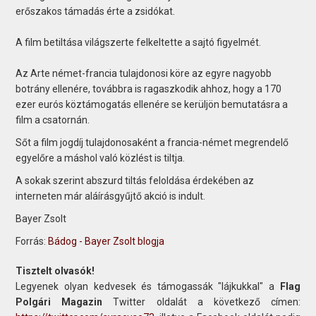
erőszakos támadás érte a zsidókat.
A film betiltása világszerte felkeltette a sajtó figyelmét.
Az Arte német-francia tulajdonosi köre az egyre nagyobb
botrány ellenére, továbbra is ragaszkodik ahhoz, hogy a 170
ezer eurós köztámogatás ellenére se kerüljön bemutatásra a
film a csatornán.
Sőt a film jogdíj tulajdonosaként a francia-német megrendelő
egyelőre a máshol való közlést is tiltja.
A sokak szerint abszurd tiltás feloldása érdekében az
interneten már aláírásgyűjtő akció is indult.
Bayer Zsolt
Forrás:
Bádog - Bayer Zsolt blogja
Tisztelt olvasók!
Legyenek olyan kedvesek és támogassák "lájkukkal" a
Flag
Polgári Magazin
Twitter oldalát a következő címen: