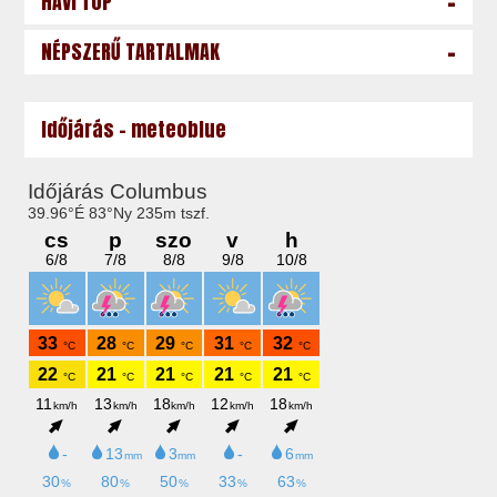
-
HAVI TOP
-
NÉPSZERŰ TARTALMAK
Időjárás - meteoblue