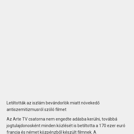
Letiltották az iszlám bevándorlók miatt növekedő
antiszemitizmusról szóló filmet
Az Arte TV csatorna nem engedte adásba kerülni, továbbá
jogtulajdonosként minden közlését is betiltotta a 170 ezer euró
francia és német közpénzből készült filmnek. A