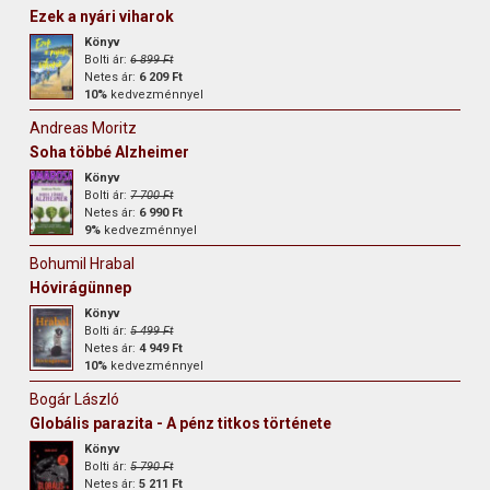
Ezek a nyári viharok
Könyv
Bolti ár:
6 899 Ft
Netes ár:
6 209 Ft
10%
kedvezménnyel
Andreas Moritz
Soha többé Alzheimer
Könyv
Bolti ár:
7 700 Ft
Netes ár:
6 990 Ft
9%
kedvezménnyel
Bohumil Hrabal
Hóvirágünnep
Könyv
Bolti ár:
5 499 Ft
Netes ár:
4 949 Ft
10%
kedvezménnyel
Bogár László
Globális parazita - A pénz titkos története
Könyv
Bolti ár:
5 790 Ft
Netes ár:
5 211 Ft