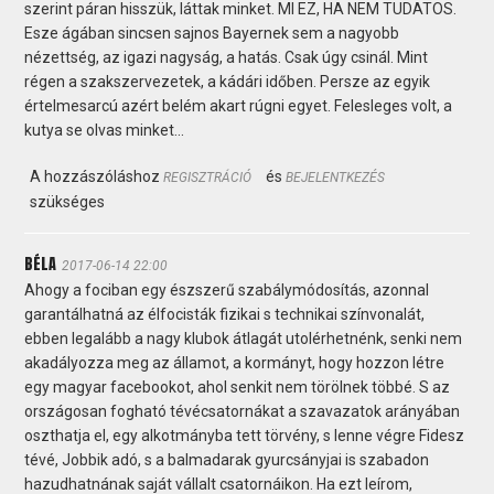
szerint páran hisszük, láttak minket. MI EZ, HA NEM TUDATOS.
Esze ágában sincsen sajnos Bayernek sem a nagyobb
nézettség, az igazi nagyság, a hatás. Csak úgy csinál. Mint
régen a szakszervezetek, a kádári időben. Persze az egyik
értelmesarcú azért belém akart rúgni egyet. Felesleges volt, a
kutya se olvas minket...
A hozzászóláshoz
és
REGISZTRÁCIÓ
BEJELENTKEZÉS
szükséges
BÉLA
2017-06-14 22:00
Ahogy a fociban egy észszerű szabálymódosítás, azonnal
garantálhatná az élfocisták fizikai s technikai színvonalát,
ebben legalább a nagy klubok átlagát utolérhetnénk, senki nem
akadályozza meg az államot, a kormányt, hogy hozzon létre
egy magyar facebookot, ahol senkit nem törölnek többé. S az
országosan fogható tévécsatornákat a szavazatok arányában
oszthatja el, egy alkotmányba tett törvény, s lenne végre Fidesz
tévé, Jobbik adó, s a balmadarak gyurcsányjai is szabadon
hazudhatnának saját vállalt csatornáikon. Ha ezt leírom,