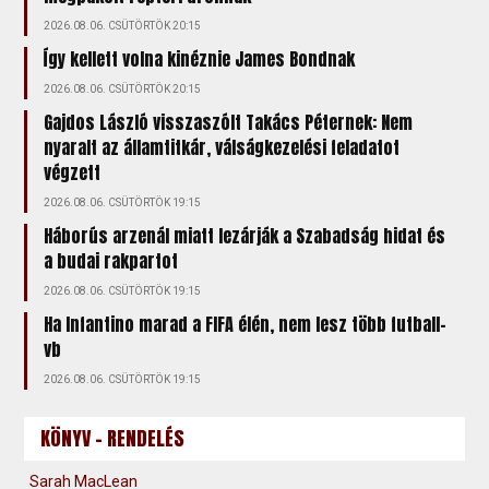
2026.08.06. CSÜTÖRTÖK 20:15
Így kellett volna kinéznie James Bondnak
2026.08.06. CSÜTÖRTÖK 20:15
Gajdos László visszaszólt Takács Péternek: Nem
nyaralt az államtitkár, válságkezelési feladatot
végzett
2026.08.06. CSÜTÖRTÖK 19:15
Háborús arzenál miatt lezárják a Szabadság hidat és
a budai rakpartot
2026.08.06. CSÜTÖRTÖK 19:15
Ha Infantino marad a FIFA élén, nem lesz több futball-
vb
2026.08.06. CSÜTÖRTÖK 19:15
KÖNYV - RENDELÉS
Sarah MacLean