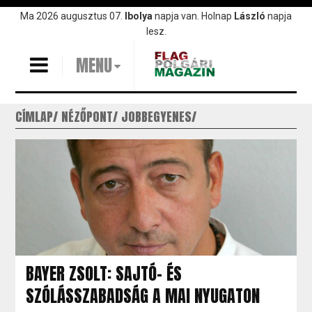
Ugrás
Ma 2026 augusztus 07.
Ibolya
napja van. Holnap
László
napja
a
lesz.
tartalomra
MENU
CÍMLAP
NÉZŐPONT
JOBBEGYENES
BAYER ZSOLT: SAJTÓ- ÉS
SZÓLÁSSZABADSÁG A MAI NYUGATON