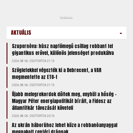
hirdetés
-
AKTUÁLIS
Szupernóva: húsz naptömegű csillag robbant fel
gigantikus erővel, különös jelenséget produkálva
2026.08.06. CSÜTÖRTÖK 21:15
Szögletekkel végezték ki a Debrecent, a VAR
megmentette az ETO-t
2026.08.06. CSÜTÖRTÖK 21:15
Újabb melegrekordok dőltek meg, enyhül a hőség –
Magyar Péter energiapolitikát bírált, a Fidesz az
államtitkár távozását követeli
2026.08.06. CSÜTÖRTÖK 20:15
Az ukrán háborúhoz lehet köze a robbanóanyaggal
megpakolt reptéri drónnak