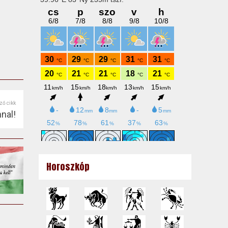
ző cikk
nal!
Horoszkóp