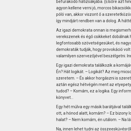
befurakodó hátizsákjába. (Elsőre azt hinn
agyon kellene verni jó, morcos bikacsökk
póló van, akkor viszont ő a szeretetközö
így mindjárt rendben van a dolog. A hát
Az igazi demokrata onnan is megismerhető
verekszenek és égő csikkeket dobálnak 
legfontosabb szövetségesüket, és nagyo
demokraták tudják, hogy provokáció volt
valamilyen szervezőjével beszélgetni. In
Egy igazi demokrata találkozik a komájáv
Én? Hát logikát. – Logikát? Az meg mics
szeretem. – És akkor horgászni is szeret
aztán egész hétvégén ment az etyepety
tudod? – Komám, ez a logika. Egy inform
könyvet…
Egy hét múlva egy másik barátjával találk
ott, a hónod alatt, komám? – Ez bizony 
halat? – Nem komám, én utálom. – Na lát
Na, innen lehet tudni az összeesküvésről