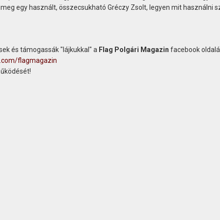
tt meg egy használt, összecsukható Gréczy Zsolt, legyen mit használni 
ek és támogassák "lájkukkal" a
Flag Polgári Magazin
facebook oldalát
k.com/flagmagazin
működését!