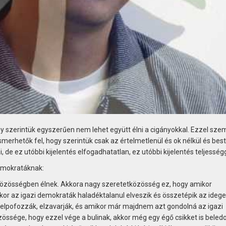
gy szerintük egyszerűen nem lehet együtt élni a cigányokkal. Ezzel sze
rhetők fel, hogy szerintük csak az értelmetlenül és ok nélkül és best
, de ez utóbbi kijelentés elfogadhatatlan, ez utóbbi kijelentés teljesség
demokratáknak:
közösségben élnek. Akkora nagy szeretetközösség ez, hogy amikor
kor az igazi demokraták haladéktalanul elveszik és összetépik az ideg
 felpofozzák, elzavarják, és amikor már majdnem azt gondolná az igazi
ssége, hogy ezzel vége a bulinak, akkor még egy égő csikket is beled