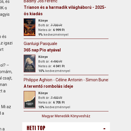
Badiny Jós Ferenc
li, és
Trianon és a harmadik világháború - 2025-
DK-s
ös kiadás
vagyis
Könyv
Bolti ár:
7 700 Ft
Netes ár:
6 999 Ft
9%
kedvezménnyel
b és
z igazi
Gianluigi Pasquale
rt
365 nap Pio atyával
Könyv
Bolti ár:
4 490 Ft
ol? –
Netes ár:
4 041 Ft
10%
kedvezménnyel
 komám,
 csajt,
Philippe Aghion - Céline Antonin - Simon Bunel
nnan
A teremtő rombolás ideje
t a
Könyv
Bolti ár:
7 450 Ft
Netes ár:
6 705 Ft
- Mi az
10%
kedvezménnyel
d a
Magyar Menedék Könyvesház
-
HETI TOP
n a