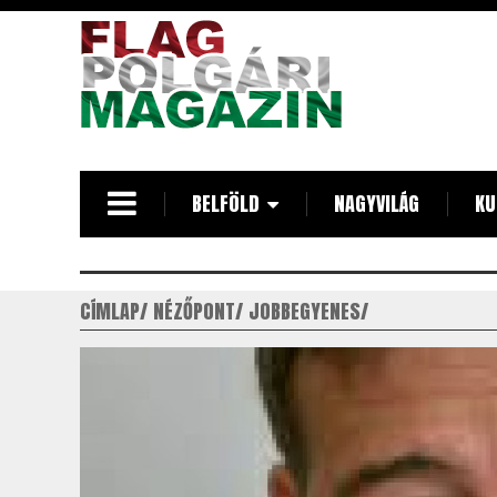
Ugrás
a
tartalomra
BELFÖLD
NAGYVILÁG
KU
CÍMLAP
NÉZŐPONT
JOBBEGYENES