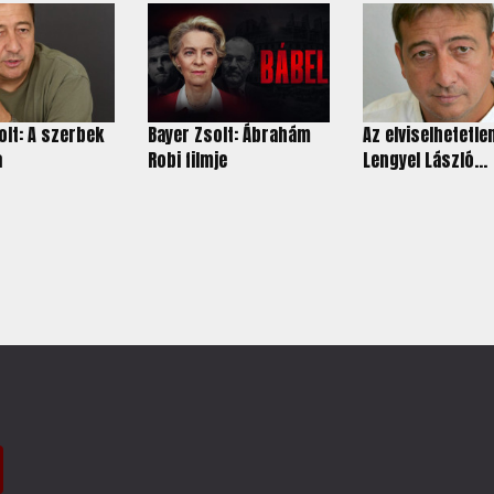
olt: A szerbek
Bayer Zsolt: Ábrahám
Az elviselhetetle
a
Robi filmje
Lengyel László...