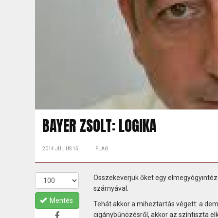
BAYER ZSOLT: LOGIKA
2014 JÚLIUS 15.
FLAG
Összekeverjük őket egy elmegyógyintézet 
szárnyával.
Mentés
Tehát akkor a miheztartás végett: a dem
cigánybűnözésről, akkor az színtiszta e