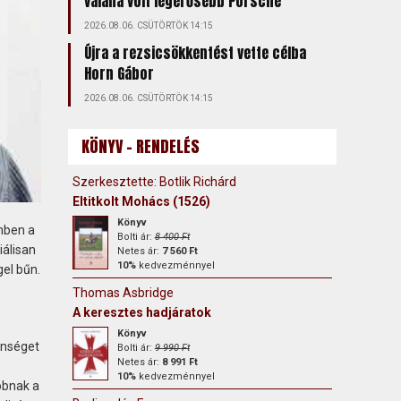
valaha volt legerősebb Porsche
2026.08.06. CSÜTÖRTÖK 14:15
Újra a rezsicsökkentést vette célba
Horn Gábor
2026.08.06. CSÜTÖRTÖK 14:15
KÖNYV - RENDELÉS
Szerkesztette: Botlik Richárd
Eltitkolt Mohács (1526)
Könyv
mben a
Bolti ár:
8 400 Ft
iálisan
Netes ár:
7 560 Ft
10%
kedvezménnyel
gel bűn.
Thomas Asbridge
A keresztes hadjáratok
Könyv
enséget
Bolti ár:
9 990 Ft
Netes ár:
8 991 Ft
10%
kedvezménnyel
obnak a