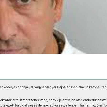
kedélyes ápoltjaival, vagy a Magyar Hajnal frissen alakult katonai-radi
okraták arról ismerszenek meg, hogy kijelentik, ha az ő emberük beszé
lkötelezett baloldaliság és demokratikusság, ellenben, ha nem az ő emb