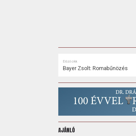
Előző cikk
Bayer Zsolt: Romabűnözés
AJÁNLÓ