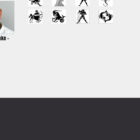
nke –