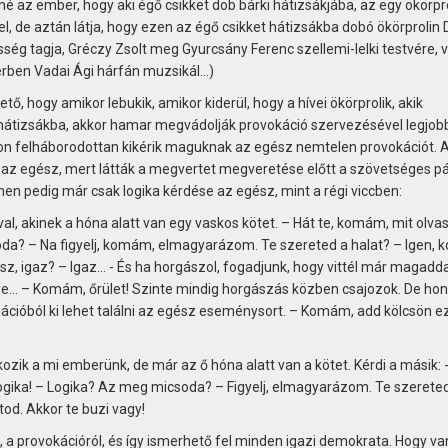
é az ember, hogy aki égő csikket dob bárki hátizsákjába, az egy ökörpro
el, de aztán látja, hogy ezen az égő csikket hátizsákba dobó ökörprolin 
sség tagja, Gréczy Zsolt meg Gyurcsány Ferenc szellemi-lelki testvére, 
térben Vadai Ági hárfán muzsikál…)
, hogy amikor lebukik, amikor kiderül, hogy a hívei ökörprolik, akik
hátizsákba, akkor hamar megvádolják provokáció szervezésével legjob
n felháborodottan kikérik maguknak az egész nemtelen provokációt. A
 az egész, mert látták a megvertet megveretése előtt a szövetséges pá
nen pedig már csak logika kérdése az egész, mint a régi viccben:
al, akinek a hóna alatt van egy vaskos kötet. – Hát te, komám, mit olvas
oda? – Na figyelj, komám, elmagyarázom. Te szereted a halat? – Igen,
sz, igaz? – Igaz… - És ha horgászol, fogadjunk, hogy vittél már magaddal
e… – Komám, őrület! Szinte mindig horgászás közben csajozok. De ho
ációból ki lehet találni az egész eseménysort. – Komám, add kölcsön ez
ozik a mi emberünk, de már az ő hóna alatt van a kötet. Kérdi a másik: 
logika! – Logika? Az meg micsoda? – Figyelj, elmagyarázom. Te szerete
od. Akkor te buzi vagy!
, a provokációról, és így ismerhető fel minden igazi demokrata. Hogy va