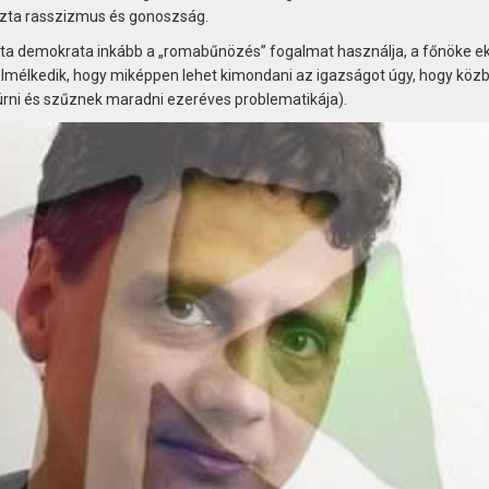
szta rasszizmus és gonoszság.
szta demokrata inkább a „romabűnözés” fogalmat használja, a főnöke 
lmélkedik, hogy miképpen lehet kimondani az igazságot úgy, hogy köz
úrni és szűznek maradni ezeréves problematikája).