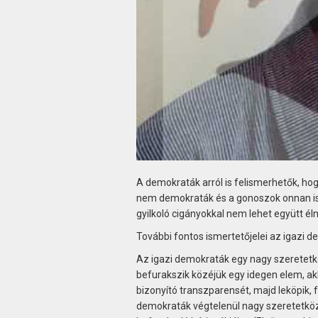
A demokraták arról is felismerhetők, ho
nem demokraták és a gonoszok onnan isme
gyilkoló cigányokkal nem lehet együtt élni
További fontos ismertetőjelei az igazi 
Az igazi demokraták egy nagy szeretet
befurakszik közéjük egy idegen elem, ak
bizonyító transzparensét, majd leköpik,
demokraták végtelenül nagy szeretetközö