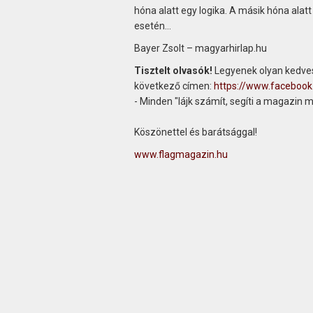
hóna alatt egy logika. A másik hóna ala
esetén…
Bayer Zsolt – magyarhirlap.hu
Tisztelt olvasók!
Legyenek olyan kedves
következő címen:
https://www.faceboo
- Minden "lájk számít, segíti a magazin 
Köszönettel és barátsággal!
www.flagmagazin.hu