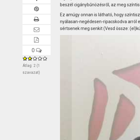
beszél cigánybűnözésről, az meg színti
Ez amúgy onnan is látható, hogy színti
nyálasan-negédesen-ripacskodva arról e
sértsenek meg senkit (Vesd össze: (el)k
0
Átlag:
2
(
1
szavazat)