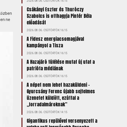
2026.08.06. CSÜTÖRTÖK 16:15
Csákányi Eszter és Thuróczy
eközben
Szabolcs is otthagyja Pintér Béla
ben ne
előadását
2026.08.06. CSÜTÖRTÖK 16:15
A Fidesz energiacsomagjával
kampányol a Tisza
2026.08.06. CSÜTÖRTÖK 16:15
A Hazajáró túlélése mutat új utat a
patrióta médiának
2026.08.06. CSÜTÖRTÖK 16:15
A népet nem lehet hazaküldeni –
Gyurcsány Ferenc újabb sejtelmes
üzenetet küldött, ezúttal a
„forradalmároknak”
2026.08.06. CSÜTÖRTÖK 14:15
Gigantikus repülővel versenyezett a