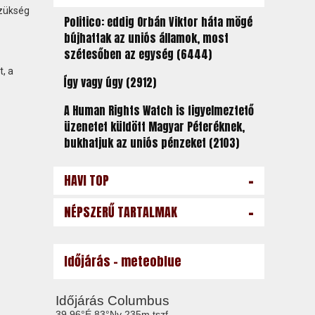
szükség
Politico: eddig Orbán Viktor háta mögé
bújhattak az uniós államok, most
szétesőben az egység (6444)
, a
Így vagy úgy (2912)
A Human Rights Watch is figyelmeztető
üzenetet küldött Magyar Péteréknek,
bukhatjuk az uniós pénzeket (2103)
-
HAVI TOP
-
NÉPSZERŰ TARTALMAK
Időjárás - meteoblue