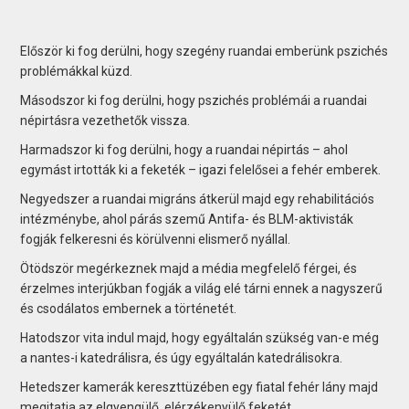
Először ki fog derülni, hogy szegény ruandai emberünk pszichés
problémákkal küzd.
Másodszor ki fog derülni, hogy pszichés problémái a ruandai
népirtásra vezethetők vissza.
Harmadszor ki fog derülni, hogy a ruandai népirtás – ahol
egymást irtották ki a feketék – igazi felelősei a fehér emberek.
Negyedszer a ruandai migráns átkerül majd egy rehabilitációs
intézménybe, ahol párás szemű Antifa- és BLM-aktivisták
fogják felkeresni és körülvenni elismerő nyállal.
Ötödször megérkeznek majd a média megfelelő férgei, és
érzelmes interjúkban fogják a világ elé tárni ennek a nagyszerű
és csodálatos embernek a történetét.
Hatodszor vita indul majd, hogy egyáltalán szükség van-e még
a nantes-i katedrálisra, és úgy egyáltalán katedrálisokra.
Hetedszer kamerák kereszttüzében egy fiatal fehér lány majd
megitatja az elgyengülő, elérzékenyülő feketét.