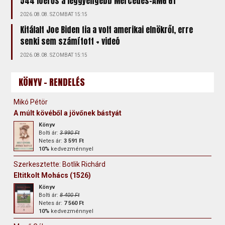
544 lóerős a leggyengébb Mercedes-AMG GT
2026.08.08. SZOMBAT 15:15
Kitálalt Joe Biden fia a volt amerikai elnökről, erre
senki sem számított + videó
2026.08.08. SZOMBAT 15:15
KÖNYV - RENDELÉS
Mikó Pétör
A múlt kövéből a jövőnek bástyát
Könyv
Bolti ár:
3 990 Ft
Netes ár:
3 591 Ft
10%
kedvezménnyel
Szerkesztette: Botlik Richárd
Eltitkolt Mohács (1526)
Könyv
Bolti ár:
8 400 Ft
Netes ár:
7 560 Ft
10%
kedvezménnyel