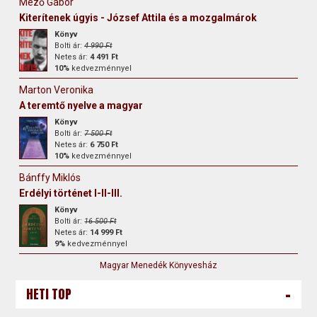
Mező Gábor
Kiterítenek úgyis - József Attila és a mozgalmárok
Könyv
Bolti ár:
4 990 Ft
Netes ár:
4 491 Ft
10%
kedvezménnyel
Marton Veronika
A teremtő nyelve a magyar
Könyv
Bolti ár:
7 500 Ft
Netes ár:
6 750 Ft
10%
kedvezménnyel
Bánffy Miklós
Erdélyi történet I-II-III.
Könyv
Bolti ár:
16 500 Ft
Netes ár:
14 999 Ft
9%
kedvezménnyel
Magyar Menedék Könyvesház
-
HETI TOP