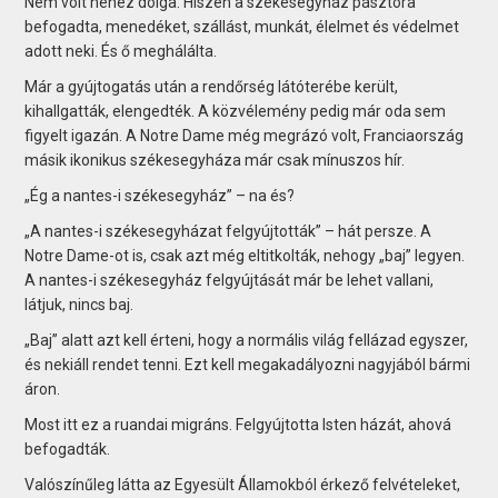
Nem volt nehéz dolga. Hiszen a székesegyház pásztora
befogadta, menedéket, szállást, munkát, élelmet és védelmet
adott neki. És ő meghálálta.
Már a gyújtogatás után a rendőrség látóterébe került,
kihallgatták, elengedték. A közvélemény pedig már oda sem
figyelt igazán. A Notre Dame még megrázó volt, Franciaország
másik ikonikus székesegyháza már csak mínuszos hír.
„Ég a nantes-i székesegyház” – na és?
„A nantes-i székesegyházat felgyújtották” – hát persze. A
Notre Dame-ot is, csak azt még eltitkolták, nehogy „baj” legyen.
A nantes-i székesegyház felgyújtását már be lehet vallani,
látjuk, nincs baj.
„Baj” alatt azt kell érteni, hogy a normális világ fellázad egyszer,
és nekiáll rendet tenni. Ezt kell megakadályozni nagyjából bármi
áron.
Most itt ez a ruandai migráns. Felgyújtotta Isten házát, ahová
befogadták.
Valószínűleg látta az Egyesült Államokból érkező felvételeket,