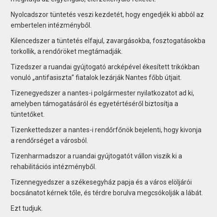
Nyolcadszor tüntetés veszi kezdetét, hogy engedjék ki abból az
embertelen intézményből.
Kilencedszer a tüntetés elfajul, zavargásokba, fosztogatásokba
torkollik, a rendőröket megtámadják.
Tizedszer a ruandai gyújtogató arcképével ékesített trikókban
vonuló „antifasiszta” fiatalok lezárják Nantes főbb útjait.
Tizenegyedszer a nantes-i polgármester nyilatkozatot ad ki,
amelyben támogatásáról és egyetértéséről biztosítja a
tüntetőket.
Tizenkettedszer a nantes-i rendőrfőnök bejelenti, hogy kivonja
a rendőrséget a városból.
Tizenharmadszor a ruandai gyújtogatót vállon viszik ki a
rehabilitációs intézményből.
Tizennegyedszer a székesegyház papja és a város elöljárói
bocsánatot kérnek tőle, és térdre borulva megcsókolják a lábát.
Ezt tudjuk.