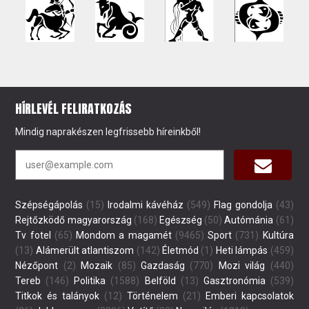
HÍRLEVÉL FELIRATKOZÁS
Mindig naprakészen legfrissebb híreinkből!
Szépségápolás
(15)
Irodalmi kávéház
(549)
Flag gondolja
(43)
Rejtőzködő magyarország
(168)
Egészség
(50)
Autómánia
(61)
Tv fotel
(65)
Mondom a magamét
(9465)
Sport
(731)
Kultúra
(13)
Alámerült atlantiszom
(142)
Életmód
(1)
Heti lámpás
(459)
Nézőpont
(2)
Mozaik
(85)
Gazdaság
(770)
Mozi világ
(440)
Tereb
(146)
Politika
(1588)
Belföld
(13)
Gasztronómia
(539)
Titkok és talányok
(12)
Történelem
(21)
Emberi kapcsolatok