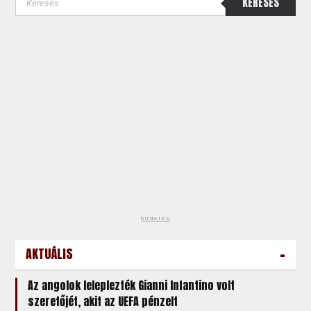
KERESÉS
hirdetés
-
AKTUÁLIS
Az angolok leleplezték Gianni Infantino volt
szeretőjét, akit az UEFA pénzelt