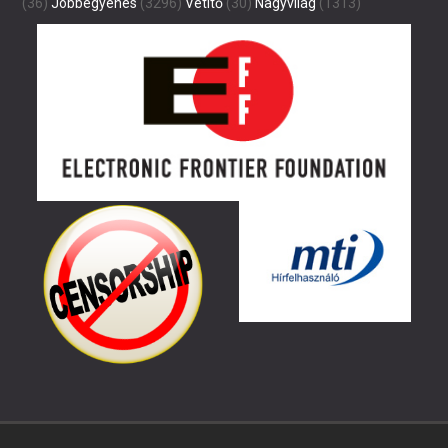
(36)
Jobbegyenes
(3296)
Vetítő
(30)
Nagyvilág
(1313)