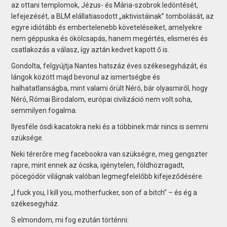
az ottani templomok, Jézus- és Mária-szobrok ledöntését,
lefejezését, a BLM elállatiasodott „aktivistáinak” tombolását, az
egyre idiótább és embertelenebb követeléseiket, amelyekre
nem géppuska és ökölcsapás, hanem megértés, elismerés és
csatlakozás a válasz, így aztán kedvet kapott ő is.
Gondolta, felgyújtja Nantes hatszáz éves székesegyházát, és
lángok között majd bevonul az ismertségbe és
halhatatlanságba, mint valami őrült Néró, bár olyasmiről, hogy
Néró, Római Birodalom, európai civilizáció nem volt soha,
semmilyen fogalma.
Ilyesféle ósdi kacatokra neki és a többinek már nincs is semmi
szüksége.
Neki térerőre meg facebookra van szükségre, meg gengszter
rapre, mint ennek az ócska, igénytelen, földhözragadt,
pöcegödör világnak valóban legmegfelelőbb kifejeződésére.
„I fuck you, I kill you, motherfucker, son of a bitch” – és ég a
székesegyház.
S elmondom, mi fog ezután történni: