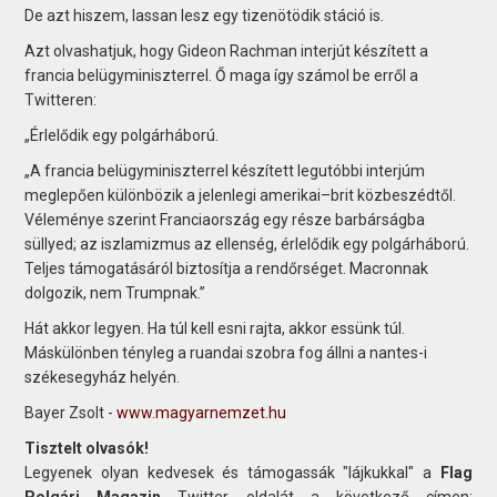
De azt hiszem, lassan lesz egy tizenötödik stáció is.
Azt olvashatjuk, hogy Gideon Rachman interjút készített a
francia belügyminiszterrel. Ő maga így számol be erről a
Twitteren:
„Érlelődik egy polgárháború.
„A francia belügyminiszterrel készített legutóbbi interjúm
meglepően különbözik a jelenlegi amerikai–brit közbeszédtől.
Véleménye szerint Franciaország egy része barbárságba
süllyed; az iszlamizmus az ellenség, érlelődik egy polgárháború.
Teljes támogatásáról biztosítja a rendőrséget. Macronnak
dolgozik, nem Trumpnak.”
Hát akkor legyen. Ha túl kell esni rajta, akkor essünk túl.
Máskülönben tényleg a ruandai szobra fog állni a nantes-i
székesegyház helyén.
Bayer Zsolt -
www.magyarnemzet.hu
Tisztelt olvasók!
Legyenek olyan kedvesek és támogassák "lájkukkal" a
Flag
Polgári Magazin
Twitter oldalát a következő címen: