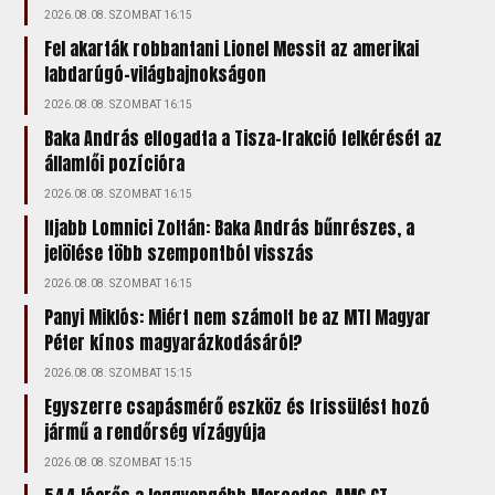
2026.08.08. SZOMBAT 16:15
Fel akarták robbantani Lionel Messit az amerikai
labdarúgó-világbajnokságon
2026.08.08. SZOMBAT 16:15
Baka András elfogadta a Tisza-frakció felkérését az
államfői pozícióra
2026.08.08. SZOMBAT 16:15
Ifjabb Lomnici Zoltán: Baka András bűnrészes, a
jelölése több szempontból visszás
2026.08.08. SZOMBAT 16:15
Panyi Miklós: Miért nem számolt be az MTI Magyar
Péter kínos magyarázkodásáról?
2026.08.08. SZOMBAT 15:15
Egyszerre csapásmérő eszköz és frissülést hozó
jármű a rendőrség vízágyúja
2026.08.08. SZOMBAT 15:15