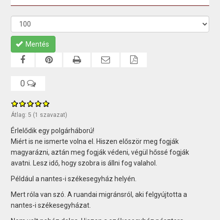
Mentés
0
Átlag:
5
(
1
szavazat)
Érlelődik egy polgárháború!
Miért is ne ismerte volna el. Hiszen először meg fogják
magyarázni, aztán meg fogják védeni, végül hőssé fogják
avatni. Lesz idő, hogy szobra is állni fog valahol.
Például a nantes-i székesegyház helyén.
Mert róla van szó. A ruandai migránsról, aki felgyújtotta a
nantes-i székesegyházat.