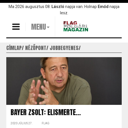
Ugrás
Ma 2026 augusztus 08.
László
napja van. Holnap
Emőd
napja
a
lesz.
tartalomra
MENU
CÍMLAP
NÉZŐPONT
JOBBEGYENES
BAYER ZSOLT: ELISMERTE...
2020 JÚLIUS 27.
FLAG