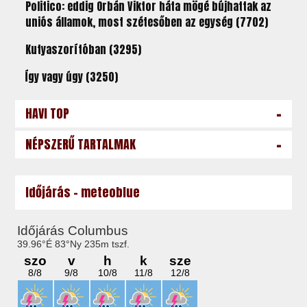
Politico: eddig Orbán Viktor háta mögé bújhattak az
uniós államok, most szétesőben az egység (7702)
Kutyaszorítóban (3295)
Így vagy úgy (3250)
-
HAVI TOP
-
NÉPSZERŰ TARTALMAK
Időjárás - meteoblue