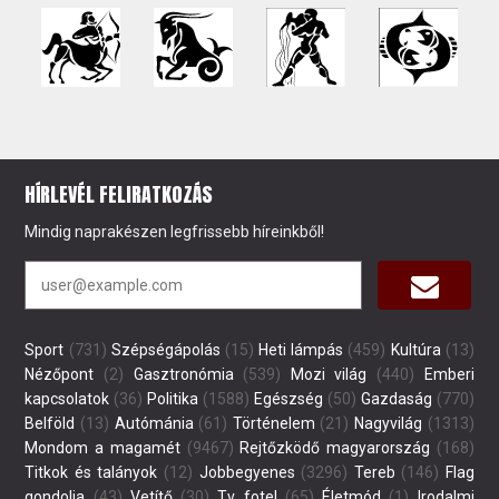
HÍRLEVÉL FELIRATKOZÁS
Mindig naprakészen legfrissebb híreinkből!
Sport
(731)
Szépségápolás
(15)
Heti lámpás
(459)
Kultúra
(13)
Nézőpont
(2)
Gasztronómia
(539)
Mozi világ
(440)
Emberi
kapcsolatok
(36)
Politika
(1588)
Egészség
(50)
Gazdaság
(770)
Belföld
(13)
Autómánia
(61)
Történelem
(21)
Nagyvilág
(1313)
Mondom a magamét
(9467)
Rejtőzködő magyarország
(168)
Titkok és talányok
(12)
Jobbegyenes
(3296)
Tereb
(146)
Flag
gondolja
(43)
Vetítő
(30)
Tv fotel
(65)
Életmód
(1)
Irodalmi