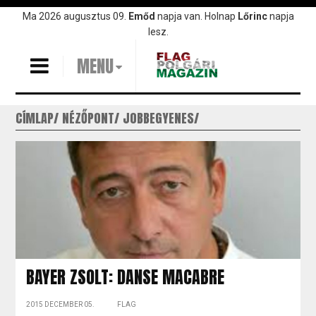
Ugrás
Ma 2026 augusztus 09.
Emőd
napja van. Holnap
Lőrinc
napja
a
lesz.
tartalomra
MENU
CÍMLAP
NÉZŐPONT
JOBBEGYENES
BAYER ZSOLT: DANSE MACABRE
2015 DECEMBER 05.
FLAG