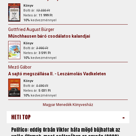
Könyv
Bolti ár:
13 330 Ft
Netes ár:
11 999 Ft
10%
kedvezménnyel
Gottfried August Bürger
Münchhausen báró csodálatos kalandjai
Könyv
Bolti ár:
3 990 Ft
Netes ár:
3 591 Ft
10%
kedvezménnyel
Mező Gábor
A sajtó megszállása II. - Leszámolás Vadkeleten
Könyv
Bolti ár:
5 590 Ft
Netes ár:
5 031 Ft
10%
kedvezménnyel
Magyar Menedék Könyvesház
-
HETI TOP
Politico: eddig Orbán Viktor háta mögé bújhattak az