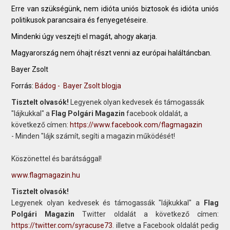
Erre van szükségünk, nem idióta uniós biztosok és idióta uniós
politikusok parancsaira és fenyegetéseire.
Mindenki úgy veszejti el magát, ahogy akarja.
Magyarország nem óhajt részt venni az európai haláltáncban.
Bayer Zsolt
Forrás:
Bádog - Bayer Zsolt blogja
Tisztelt olvasók!
Legyenek olyan kedvesek és támogassák
"lájkukkal" a
Flag Polgári Magazin
facebook oldalát, a
következő címen:
https://www.facebook.com/flagmagazin
- Minden "lájk számít, segíti a magazin működését!
Köszönettel és barátsággal!
www.flagmagazin.hu
Tisztelt olvasók!
Legyenek olyan kedvesek és támogassák "lájkukkal" a
Flag
Polgári Magazin
Twitter oldalát a következő címen:
https://twitter.com/syracuse73
. illetve a Facebook oldalát pedig