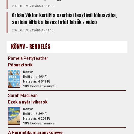
2026.08.09. VASÁRNAP 11:15
Orbán Viktor került a szerbiai fesztivál fókuszába,
sorban álltak a közös fotót kérők + videó
2026.08.09. VASÁRNAP 11:15
KÖNYV - RENDELÉS
Pamela Pettyfeather
Pápasztorik
Könyv
Bolti ár:
4 490 Ft
Netes ár:
4 041 Ft
10%
kedvezménnyel
Sarah MacLean
Ezek a nyári viharok
Könyv
Bolti ár:
6 899 Ft
Netes ár:
6 209 Ft
10%
kedvezménnyel
A Hermetikum aranykönyve