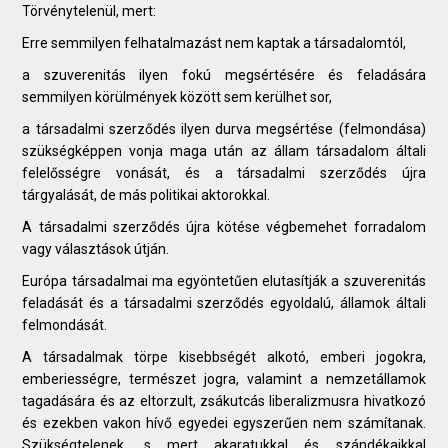
Törvénytelenül, mert:
Erre semmilyen felhatalmazást nem kaptak a társadalomtól,
a szuverenitás ilyen fokú megsértésére és feladására
semmilyen körülmények között sem kerülhet sor,
a társadalmi szerződés ilyen durva megsértése (felmondása)
szükségképpen vonja maga után az állam társadalom általi
felelősségre vonását, és a társadalmi szerződés újra
tárgyalását, de más politikai aktorokkal.
A társadalmi szerződés újra kötése végbemehet forradalom
vagy választások útján.
Európa társadalmai ma egyöntetűen elutasítják a szuverenitás
feladását és a társadalmi szerződés egyoldalú, államok általi
felmondását.
A társadalmak törpe kisebbségét alkotó, emberi jogokra,
emberiességre, természet jogra, valamint a nemzetállamok
tagadására és az eltorzult, zsákutcás liberalizmusra hivatkozó
és ezekben vakon hívő egyedei egyszerűen nem számítanak.
Szükségtelenek, s mert akaratukkal és szándékaikkal