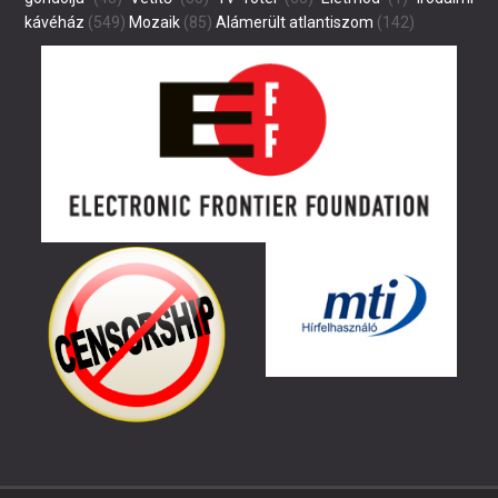
kávéház
(549)
Mozaik
(85)
Alámerült atlantiszom
(142)