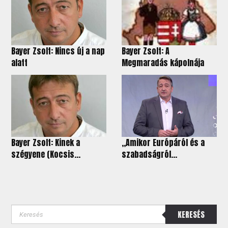
Bayer Zsolt: Nincs új a nap
Bayer Zsolt: A
alatt
Megmaradás kápolnája
Bayer Zsolt: Kinek a
„Amikor Európáról és a
szégyene (Kocsis...
szabadságról...
KERESÉS