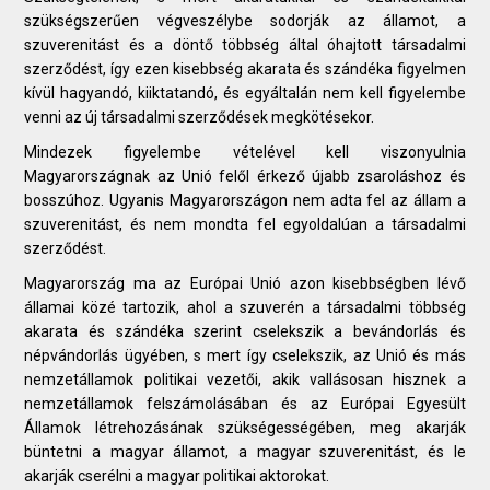
szükségszerűen végveszélybe sodorják az államot, a
szuverenitást és a döntő többség által óhajtott társadalmi
szerződést, így ezen kisebbség akarata és szándéka figyelmen
kívül hagyandó, kiiktatandó, és egyáltalán nem kell figyelembe
venni az új társadalmi szerződések megkötésekor.
Mindezek figyelembe vételével kell viszonyulnia
Magyarországnak az Unió felől érkező újabb zsaroláshoz és
bosszúhoz. Ugyanis Magyarországon nem adta fel az állam a
szuverenitást, és nem mondta fel egyoldalúan a társadalmi
szerződést.
Magyarország ma az Európai Unió azon kisebbségben lévő
államai közé tartozik, ahol a szuverén a társadalmi többség
akarata és szándéka szerint cselekszik a bevándorlás és
népvándorlás ügyében, s mert így cselekszik, az Unió és más
nemzetállamok politikai vezetői, akik vallásosan hisznek a
nemzetállamok felszámolásában és az Európai Egyesült
Államok létrehozásának szükségességében, meg akarják
büntetni a magyar államot, a magyar szuverenitást, és le
akarják cserélni a magyar politikai aktorokat.