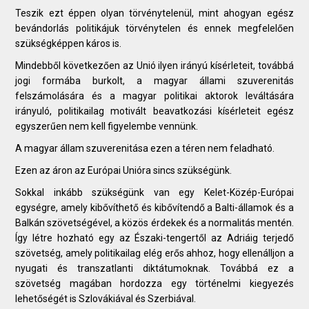
Teszik ezt éppen olyan törvénytelenül, mint ahogyan egész
bevándorlás politikájuk törvénytelen és ennek megfelelően
szükségképpen káros is.
Mindebből következően az Unió ilyen irányú kísérleteit, továbbá
jogi formába burkolt, a magyar állami szuverenitás
felszámolására és a magyar politikai aktorok leváltására
irányuló, politikailag motivált beavatkozási kísérleteit egész
egyszerűen nem kell figyelembe vennünk.
A magyar állam szuverenitása ezen a téren nem feladható.
Ezen az áron az Európai Unióra sincs szükségünk.
Sokkal inkább szükségünk van egy Kelet-Közép-Európai
egységre, amely kibővíthető és kibővítendő a Balti-államok és a
Balkán szövetségével, a közös érdekek és a normalitás mentén.
Így létre hozható egy az Északi-tengertől az Adriáig terjedő
szövetség, amely politikailag elég erős ahhoz, hogy ellenálljon a
nyugati és transzatlanti diktátumoknak. Továbbá ez a
szövetség magában hordozza egy történelmi kiegyezés
lehetőségét is Szlovákiával és Szerbiával.