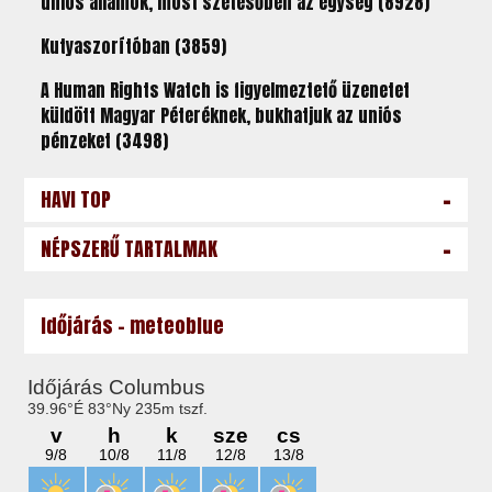
uniós államok, most szétesőben az egység (8928)
Kutyaszorítóban (3859)
A Human Rights Watch is figyelmeztető üzenetet
küldött Magyar Péteréknek, bukhatjuk az uniós
pénzeket (3498)
-
HAVI TOP
-
NÉPSZERŰ TARTALMAK
Időjárás - meteoblue