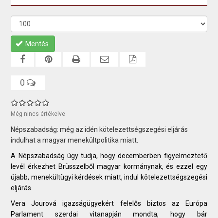
Mentés
0
Még nincs értékelve
Népszabadság: még az idén kötelezettségszegési eljárás
indulhat a magyar menekültpolitika miatt.
A
Népszabadság úgy tudja, hogy
decemberben figyelmeztető
levél érkezhet Brüsszelből magyar kormánynak, és ezzel egy
újabb, menekültügyi kérdések miatt, indul kötelezettségszegési
eljárás.
Vera Jourová igazságügyekért felelős biztos az Európa
Parlament szerdai vitanapján mondta, hogy bár