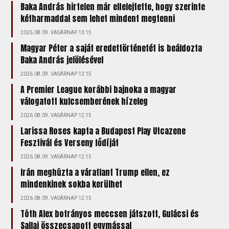
Baka András hirtelen már elfelejtette, hogy szerinte
kétharmaddal sem lehet mindent megtenni
2026.08.09. VASÁRNAP 13:15
Magyar Péter a saját eredettörténetét is beáldozta
Baka András jelölésével
2026.08.09. VASÁRNAP 12:15
A Premier League korábbi bajnoka a magyar
válogatott kulcsemberének hízeleg
2026.08.09. VASÁRNAP 12:15
Larissa Roses kapta a Budapest Play Utcazene
Fesztivál és Verseny fődíját
2026.08.09. VASÁRNAP 12:15
Irán meghúzta a váratlant Trump ellen, ez
mindenkinek sokba kerülhet
2026.08.09. VASÁRNAP 12:15
Tóth Alex botrányos meccsen játszott, Gulácsi és
Sallai összecsapott egymással