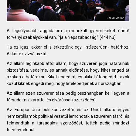
A legsúlyosabb aggódalom a menekült gyermekeket érintő
törvényi szabályokkal van,
írja a Népszabadság.” (444.hu)
Ha ez igaz, akkor el is érkeztünk egy –stílszerűen- határhoz.
Akkor ez vízválasztó.
Az állam leginkább attól állam, hogy szuverén joga határainak
biztosítása, védelme, és annak eldöntése, hogy kiket enged át
azokon a határokon. Kiket enged át, és akiket átengedett, azok
közül kiknek engedi meg, hogy letelepedjenek az országban.
Az állam ezen szuverenitása pedig összhangban kell legyen a
társadalmi akarattal és elvárással (szerződés).
Az Európai Unió politikai vezetői, és az Uniót alkotó egyes
nemzetállamok politikai vezetői lemondtak a szuverenitásról és
felmondták a társadalmi szerződést, tették pedig mindezt
törvénytelenül.