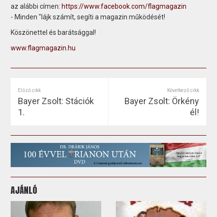
az alábbi címen:
https://www.facebook.com/flagmagazin
- Minden "lájk számít, segíti a magazin működését!
Köszönettel és barátsággal!
www.flagmagazin.hu
Előző cikk
Következő cikk
Bayer Zsolt: Stációk
Bayer Zsolt: Örkény
1.
él!
AJÁNLÓ