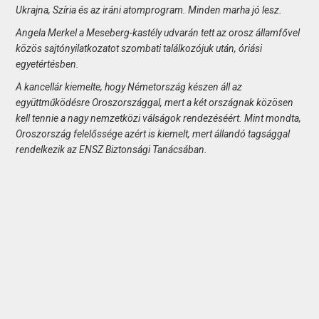
Ukrajna, Szíria és az iráni atomprogram. Minden marha jó lesz.
Angela Merkel a Meseberg-kastély udvarán tett az orosz államfővel
közös sajtónyilatkozatot szombati találkozójuk után, óriási
egyetértésben.
A kancellár kiemelte, hogy Németország készen áll az
együttműködésre Oroszországgal, mert a két országnak közösen
kell tennie a nagy nemzetközi válságok rendezéséért. Mint mondta,
Oroszország felelőssége azért is kiemelt, mert állandó tagsággal
rendelkezik az ENSZ Biztonsági Tanácsában.