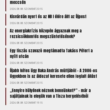
meccsén
2026.08.08. SZOMBAT 20:15
Kisvárdán nyert és az NB I élére állt az Újpest
2026.08.08. SZOMBAT 20:15
Az energiakrízis közepén ágyaznak meg a
rezsicsökkentés megszüntetésének?
2026.08.08. SZOMBAT 20:15
Egy tiszás szavazó megtámadta Takács Pétert a
nyílt utcán
2026.08.08. SZOMBAT 20:15
Újabb kétes ügy Baka András múltjából – A 2006-os
ügyekben is az áldozat keresete ellen foglalt állást
2026.08.08. SZOMBAT 20:15
„Ennyire hülyének nėznek bennünket?” – már a
sajátjainak is elegük van a Tisza hergeléséből
2026.08.08. SZOMBAT 19:15