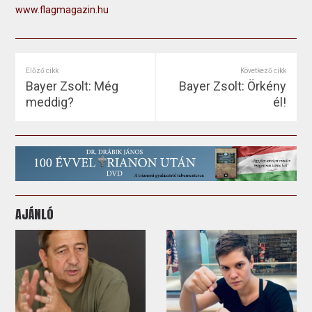
www.flagmagazin.hu
Előző cikk
Következő cikk
Bayer Zsolt: Még
Bayer Zsolt: Örkény
meddig?
él!
AJÁNLÓ