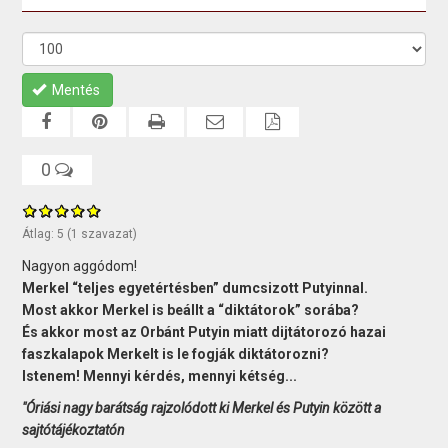
Mentés
0
Átlag:
5
(
1
szavazat)
Nagyon aggódom!
Merkel “teljes egyetértésben” dumcsizott Putyinnal.
Most akkor Merkel is beállt a “diktátorok” sorába?
És akkor most az Orbánt Putyin miatt dijtátorozó hazai
faszkalapok Merkelt is le fogják diktátorozni?
Istenem! Mennyi kérdés, mennyi kétség...
"Óriási nagy barátság rajzolódott ki Merkel és Putyin között a
sajtótájékoztatón