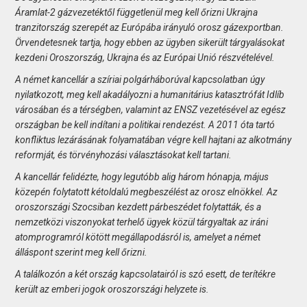
Áramlat-2 gázvezetéktől függetlenül meg kell őrizni Ukrajna
tranzitország szerepét az Európába irányuló orosz gázexportban.
Örvendetesnek tartja, hogy ebben az ügyben sikerült tárgyalásokat
kezdeni Oroszország, Ukrajna és az Európai Unió részvételével.
A német kancellár a szíriai polgárháborúval kapcsolatban úgy
nyilatkozott, meg kell akadályozni a humanitárius katasztrófát Idlíb
városában és a térségben, valamint az ENSZ vezetésével az egész
országban be kell indítani a politikai rendezést. A 2011 óta tartó
konfliktus lezárásának folyamatában végre kell hajtani az alkotmány
reformját, és törvényhozási választásokat kell tartani.
A kancellár felidézte, hogy legutóbb alig három hónapja, május
közepén folytatott kétoldalú megbeszélést az orosz elnökkel. Az
oroszországi Szocsiban kezdett párbeszédet folytatták, és a
nemzetközi viszonyokat terhelő ügyek közül tárgyaltak az iráni
atomprogramról kötött megállapodásról is, amelyet a német
álláspont szerint meg kell őrizni.
A találkozón a két ország kapcsolatairól is szó esett, de terítékre
került az emberi jogok oroszországi helyzete is.