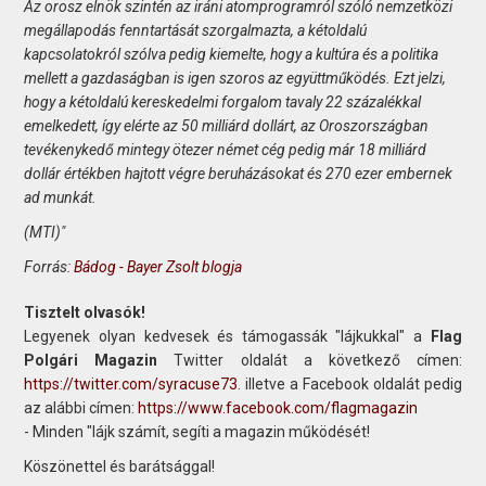
Az orosz elnök szintén az iráni atomprogramról szóló nemzetközi
megállapodás fenntartását szorgalmazta, a kétoldalú
kapcsolatokról szólva pedig kiemelte, hogy a kultúra és a politika
mellett a gazdaságban is igen szoros az együttműködés. Ezt jelzi,
hogy a kétoldalú kereskedelmi forgalom tavaly 22 százalékkal
emelkedett, így elérte az 50 milliárd dollárt, az Oroszországban
tevékenykedő mintegy ötezer német cég pedig már 18 milliárd
dollár értékben hajtott végre beruházásokat és 270 ezer embernek
ad munkát.
(MTI)"
Forrás:
Bádog - Bayer Zsolt blogja
Tisztelt olvasók!
Legyenek olyan kedvesek és támogassák "lájkukkal" a
Flag
Polgári Magazin
Twitter oldalát a következő címen:
https://twitter.com/syracuse73
. illetve a Facebook oldalát pedig
az alábbi címen:
https://www.facebook.com/flagmagazin
- Minden "lájk számít, segíti a magazin működését!
Köszönettel és barátsággal!