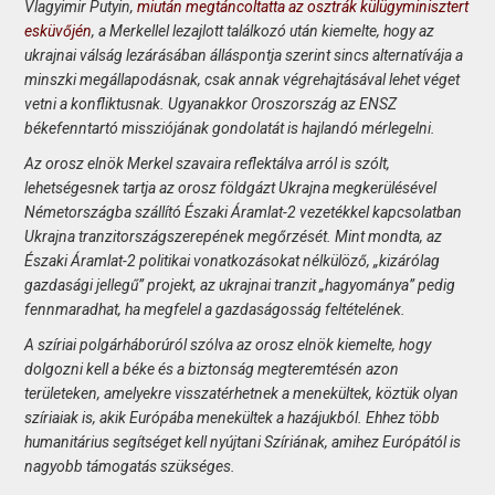
Vlagyimir Putyin,
miután megtáncoltatta az osztrák külügyminisztert
esküvőjén
, a Merkellel lezajlott találkozó után kiemelte, hogy az
ukrajnai válság lezárásában álláspontja szerint sincs alternatívája a
minszki megállapodásnak, csak annak végrehajtásával lehet véget
vetni a konfliktusnak. Ugyanakkor Oroszország az ENSZ
békefenntartó missziójának gondolatát is hajlandó mérlegelni.
Az orosz elnök Merkel szavaira reflektálva arról is szólt,
lehetségesnek tartja az orosz földgázt Ukrajna megkerülésével
Németországba szállító Északi Áramlat-2 vezetékkel kapcsolatban
Ukrajna tranzitországszerepének megőrzését. Mint mondta, az
Északi Áramlat-2 politikai vonatkozásokat nélkülöző, „kizárólag
gazdasági jellegű” projekt, az ukrajnai tranzit „hagyománya” pedig
fennmaradhat, ha megfelel a gazdaságosság feltételének.
A szíriai polgárháborúról szólva az orosz elnök kiemelte, hogy
dolgozni kell a béke és a biztonság megteremtésén azon
területeken, amelyekre visszatérhetnek a menekültek, köztük olyan
szíriaiak is, akik Európába menekültek a hazájukból. Ehhez több
humanitárius segítséget kell nyújtani Szíriának, amihez Európától is
nagyobb támogatás szükséges.