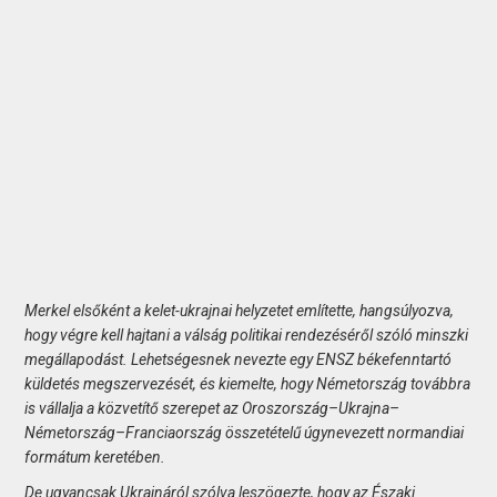
Merkel elsőként a kelet-ukrajnai helyzetet említette, hangsúlyozva,
hogy végre kell hajtani a válság politikai rendezéséről szóló minszki
megállapodást. Lehetségesnek nevezte egy ENSZ békefenntartó
küldetés megszervezését, és kiemelte, hogy Németország továbbra
is vállalja a közvetítő szerepet az Oroszország–Ukrajna–
Németország–Franciaország összetételű úgynevezett normandiai
formátum keretében.
De ugyancsak Ukrajnáról szólva leszögezte, hogy az Északi