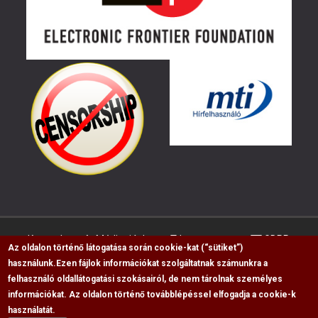
Kapcsolat
Médiaajánlat
Impresszum
GDPR
Az oldalon történő látogatása során cookie-kat (“sütiket”)
használunk.
Ezen fájlok információkat szolgáltatnak számunkra a
felhasználó oldallátogatási szokásairól, de nem tárolnak személyes
RSS
információkat. Az oldalon történő továbblépéssel elfogadja a cookie-k
Copyright © 2009-2026, Flag Polgári Magazin saját
használatát.