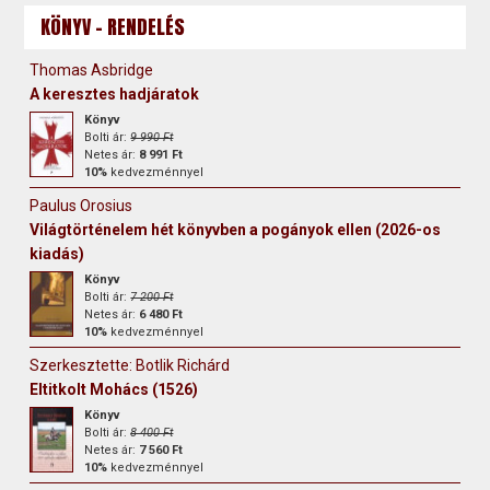
KÖNYV - RENDELÉS
Thomas Asbridge
A keresztes hadjáratok
Könyv
Bolti ár:
9 990 Ft
Netes ár:
8 991 Ft
10%
kedvezménnyel
Paulus Orosius
Világtörténelem hét könyvben a pogányok ellen (2026-os
kiadás)
Könyv
Bolti ár:
7 200 Ft
Netes ár:
6 480 Ft
10%
kedvezménnyel
Szerkesztette: Botlik Richárd
Eltitkolt Mohács (1526)
Könyv
Bolti ár:
8 400 Ft
Netes ár:
7 560 Ft
10%
kedvezménnyel