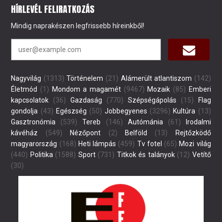
HÍRLEVÉL FELIRATKOZÁS
Mindig naprakészen legfrissebb híreinkből!
Nagyvilág
(1313)
Történelem
(21)
Alámerült atlantiszom
(142)
Életmód
(1)
Mondom a magamét
(9467)
Mozaik
(85)
Emberi
kapcsolatok
(36)
Gazdaság
(770)
Szépségápolás
(15)
Flag
gondolja
(43)
Egészség
(50)
Jobbegyenes
(3296)
Kultúra
(13)
Gasztronómia
(539)
Tereb
(146)
Autómánia
(61)
Irodalmi
kávéház
(549)
Nézőpont
(2)
Belföld
(13)
Rejtőzködő
magyarország
(168)
Heti lámpás
(459)
Tv fotel
(65)
Mozi világ
(440)
Politika
(1588)
Sport
(731)
Titkok és talányok
(12)
Vetítő
(30)