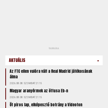
hirdetés
-
AKTUÁLIS
Az FTC ellen valóra vált a Real Madrid játékosának
álma
2026.08.08. SZOMBAT 21:15
Magyar aranyérmek az öttusa Eb-n
2026.08.08. SZOMBAT 21:15
Öt piros lap, elképesztő botrány a Videoton