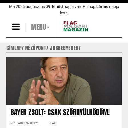
Ugrás
Ma 2026 augusztus 09.
Emőd
napja van. Holnap
Lőrinc
napja
a
lesz.
tartalomra
MENU
CÍMLAP
NÉZŐPONT
JOBBEGYENES
BAYER ZSOLT: CSAK SZÖRNYÜLKÖDÖM!
2018 AUGUSZTUS 21.
FLAG