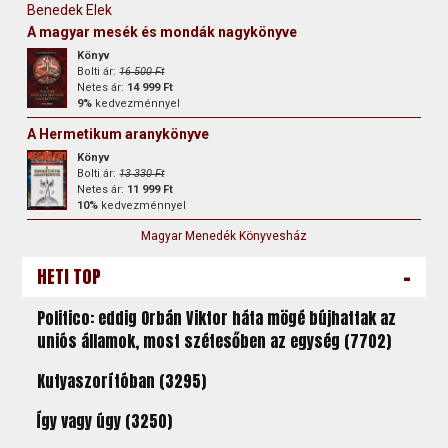
Benedek Elek
A magyar mesék és mondák nagykönyve
Könyv
Bolti ár:
16 500 Ft
Netes ár:
14 999 Ft
9%
kedvezménnyel
A Hermetikum aranykönyve
Könyv
Bolti ár:
13 330 Ft
Netes ár:
11 999 Ft
10%
kedvezménnyel
Magyar Menedék Könyvesház
-
HETI TOP
Politico: eddig Orbán Viktor háta mögé bújhattak az
uniós államok, most szétesőben az egység (7702)
Kutyaszorítóban (3295)
Így vagy úgy (3250)