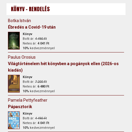
KÖNYV - RENDELÉS
Botka István
Ébredés a Covid-19 után
Könyv
Bolti ár:
4 490 Ft
Netes ár:
4 041 Ft
10%
kedvezménnyel
Paulus Orosius
Világtörténelem hét könyvben a pogányok ellen (2026-os
kiadás)
Könyv
Bolti ár:
7 200 Ft
Netes ár:
6 480 Ft
10%
kedvezménnyel
Pamela Pettyfeather
Pápasztorik
Könyv
Bolti ár:
4 490 Ft
Netes ár:
4 041 Ft
10%
kedvezménnyel