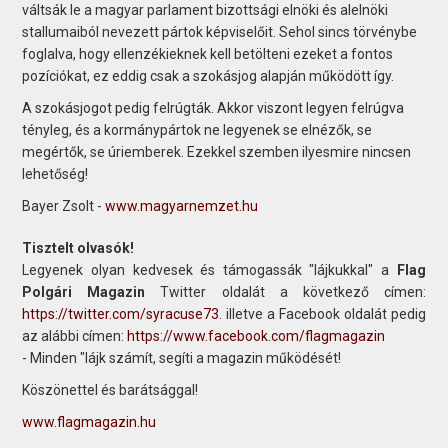
váltsák le a magyar parlament bizottsági elnöki és alelnöki
stallumaiból nevezett pártok képviselőit. Sehol sincs törvénybe
foglalva, hogy ellenzékieknek kell betölteni ezeket a fontos
pozíciókat, ez eddig csak a szokásjog alapján működött így.
A szokásjogot pedig felrúgták. Akkor viszont legyen felrúgva
tényleg, és a kormánypártok ne legyenek se elnézők, se
megértők, se úriemberek. Ezekkel szemben ilyesmire nincsen
lehetőség!
Bayer Zsolt -
www.magyarnemzet.hu
Tisztelt olvasók!
Legyenek olyan kedvesek és támogassák "lájkukkal" a
Flag
Polgári Magazin
Twitter oldalát a következő címen:
https://twitter.com/syracuse73
. illetve a Facebook oldalát pedig
az alábbi címen:
https://www.facebook.com/flagmagazin
- Minden "lájk számít, segíti a magazin működését!
Köszönettel és barátsággal!
www.flagmagazin.hu