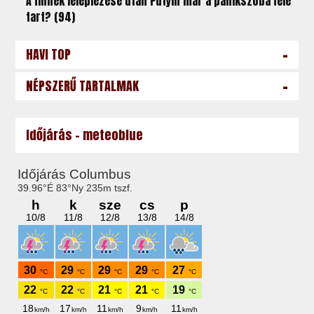
A finnek leleplezése után Putyin már a pánikszoba felé
tart? (94)
-
HAVI TOP
-
NÉPSZERŰ TARTALMAK
Időjárás - meteoblue