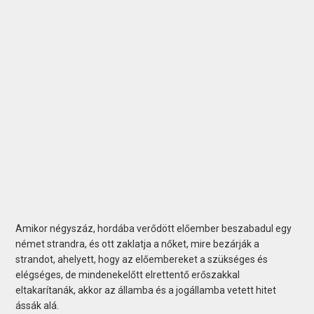
Amikor négyszáz, hordába verődött előember beszabadul egy
német strandra, és ott zaklatja a nőket, mire bezárják a
strandot, ahelyett, hogy az előembereket a szükséges és
elégséges, de mindenekelőtt elrettentő erőszakkal
eltakarítanák, akkor az államba és a jogállamba vetett hitet
ássák alá.