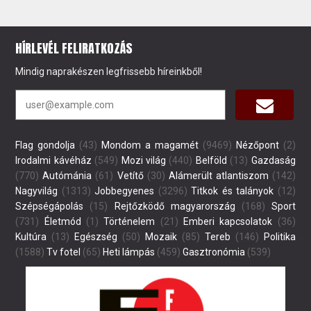
HÍRLEVÉL FELIRATKOZÁS
Mindig naprakészen legfrissebb híreinkből!
Flag gondolja
(43)
Mondom a magamét
(9469)
Nézőpont
(2)
Irodalmi kávéház
(549)
Mozi világ
(440)
Belföld
(13)
Gazdaság
(770)
Autómánia
(61)
Vetítő
(30)
Alámerült atlantiszom
(142)
Nagyvilág
(1313)
Jobbegyenes
(3296)
Titkok és talányok
(12)
Szépségápolás
(15)
Rejtőzködő magyarország
(168)
Sport
(731)
Életmód
(1)
Történelem
(21)
Emberi kapcsolatok
(36)
Kultúra
(13)
Egészség
(50)
Mozaik
(85)
Tereb
(146)
Politika
(1588)
Tv fotel
(65)
Heti lámpás
(459)
Gasztronómia
(539)