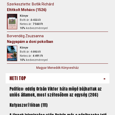
Szerkesztette: Botlik Richárd
Eltitkolt Mohács (1526)
Könyv
Bolti ár:
8 400 Ft
Netes ár:
7 560 Ft
10%
kedvezménnyel
Borvendég Zsuzsanna
Nagyapám a doni pokolban
Könyv
Bolti ár:
4 990 Ft
Netes ár:
4 491 Ft
10%
kedvezménnyel
Magyar Menedék Könyvesház
-
HETI TOP
Politico: eddig Orbán Viktor háta mögé bújhattak az
uniós államok, most szétesőben az egység (206)
Kutyaszorítóban (111)