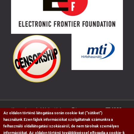
Kapcsolat
Médiaajánlat
Impresszum
GDPR
Az oldalon történő látogatása során cookie-kat (“sütiket”)
használunk.
Ezen fájlok információkat szolgáltatnak számunkra a
felhasználó oldallátogatási szokásairól, de nem tárolnak személyes
RSS
információkat. Az oldalon történő továbblépéssel elfogadja a cookie-k