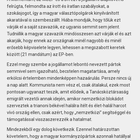
felrúgta, felmondta az írott és íratlan szabályokat, a
szokásjogot, így a magyar választópolgárok kinyilvánított
akaratával is szembeszállt. Hiába mondják, hogy tőlük ezt
várják el a saját szavazóik, ez ugyanis semmit sem jelent.
Tudniillik a magyar szavazók mindösszesen azt várják el és azt
akarják, hogy ennek az országnak minél nagyobb és minél
erősebb képviselete legyen, lehessen a megszabott keretek
között (21 mandátum) az EP-ben.
Ezzel megy szembe a jogállamot lebontó nevezett pártok
semmivel sem igazolható, becstelen magatartása, amely
erkölcsi értelemben mindenképpen hazaárulás. Persze nincs új
a nap alatt. Kommunista nem vész el, csak átalakul, ezek most
pontosan ugyanazt teszik, amit elődeik, a Tanácsköztársaság
emigrált vezetői annak idején, amikor nemzetközi blokádot
szerveztek a trianoni békével halálra ítélt és élet-halál harcot
vívó ország ellen, csak azért, hogy „nemzetközi” segítséggel és
támogatással visszaszerezzék a hatalmat.
Mindezekből egy dolog következik. Ezennel határozottan
követelem, hogy a magyar kormányzópártok azonnali hatállyal