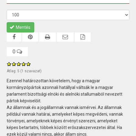
Mentés
0
Átlag:
5
(
1
szavazat)
Ezennel határozottan követelem, hogy a magyar
kormányzópártok azonnali hatállyal váltsák le a magyar
parlament bizottsági elnöki és alelnöki stallumaiból nevezett
pártok képviselőit.
Az államnak és a jogállamnak vannak ismérvei. Az államnak
például vannak határai, amelyeket képes megvédeni, vannak
törvényei, amelyeknek képes érvényt szerezni, amelyeket
képes betartatni, többek között erőszakszervezetei által. Ha
ezek közül valami nincs, akkor állam sincs.