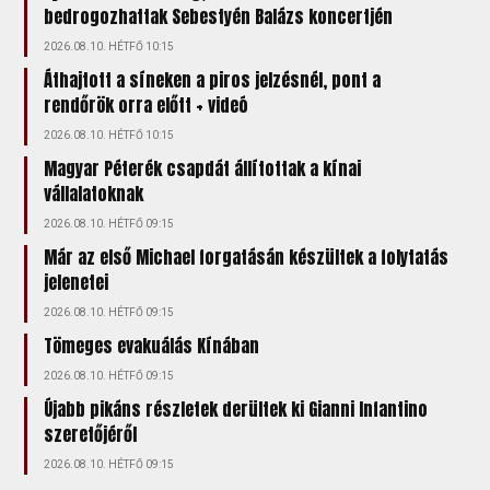
bedrogozhattak Sebestyén Balázs koncertjén
2026.08.10. HÉTFŐ 10:15
Áthajtott a síneken a piros jelzésnél, pont a
rendőrök orra előtt + videó
2026.08.10. HÉTFŐ 10:15
Magyar Péterék csapdát állítottak a kínai
vállalatoknak
2026.08.10. HÉTFŐ 09:15
Már az első Michael forgatásán készültek a folytatás
jelenetei
2026.08.10. HÉTFŐ 09:15
Tömeges evakuálás Kínában
2026.08.10. HÉTFŐ 09:15
Újabb pikáns részletek derültek ki Gianni Infantino
szeretőjéről
2026.08.10. HÉTFŐ 09:15