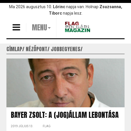
Ugrás
Ma 2026 augusztus 10.
Lőrinc
napja van. Holnap
Zsuzsanna,
a
Tiborc
napja lesz.
tartalomra
MENU
CÍMLAP
NÉZŐPONT
JOBBEGYENES
BAYER ZSOLT: A (JOG)ÁLLAM LEBONTÁSA
2019 JÚLIUS 13.
FLAG