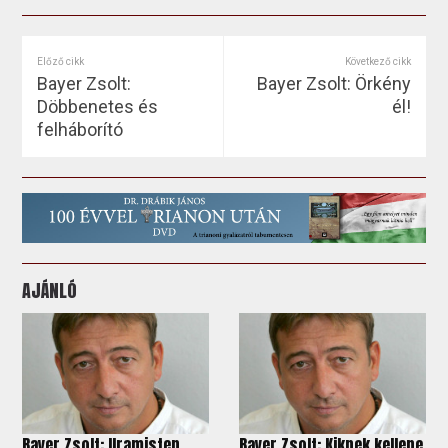
Előző cikk
Következő cikk
Bayer Zsolt:
Bayer Zsolt: Örkény
Döbbenetes és
él!
felháborító
AJÁNLÓ
Bayer Zsolt: Uramisten
Bayer Zsolt: Kiknek kellene