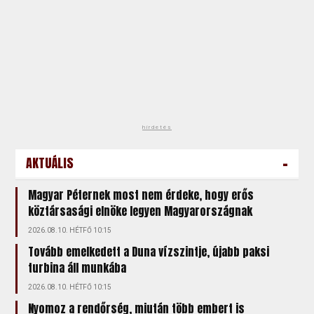
hirdetés
-
AKTUÁLIS
Magyar Péternek most nem érdeke, hogy erős
köztársasági elnöke legyen Magyarországnak
2026.08.10. HÉTFŐ 10:15
Tovább emelkedett a Duna vízszintje, újabb paksi
turbina áll munkába
2026.08.10. HÉTFŐ 10:15
Nyomoz a rendőrség, miután több embert is