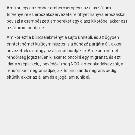
Amikor egy gazember embercsempész az olasz állam
törvényeire és erőszakszervezeteire fittyet hányva erőszakkal
beviszi a csempészett embereket egy olasz kikötőbe, akkor ezt
az államot bontja le.
Amikor ezt a bűncselekményt a sajtó ünnepli, és az ügyben
érintett német külügyminiszter is a bűnöző pártjára áll, akkor
nevezettek szintúgy az államot bontják le. Amikor a német
rendőrség jogszerűen ki akar toloncolni egy migránst, és ezt
idióta széplelkek, „jogvédők” meg NGO-k megakadályozzák, a
rendőröket megtámadják, a kitoloncolandó migráns pedig
eltűnik, akkor az állam és a jogállam tűnik el.