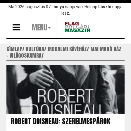
Ugrás
Ma 2026 augusztus 07.
Ibolya
napja van. Holnap
László
napja
a
lesz.
tartalomra
MENU
CÍMLAP
KULTÚRA
IRODALMI KÁVÉHÁZ
MAI MANÓ HÁZ
- VILÁGOSKAMRA
ROBERT DOISNEAU: SZERELMESPÁROK