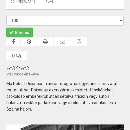
2014 FEBRUÁR 18.
FLAG
Mentés
0
Még nincs értékelve
Ma Robert Doisneau francia fotográfus egyik híres sorozatát
mutatjuk be. Doisneau ezerszámra készített fényképeket
csókolózó emberekről: utcán sétálva, triciklin vagy autón
haladva, a vidám parkokban vagy a földalatti vasutakon és a
Szajna hajóin.