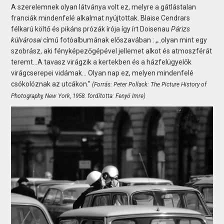
A szerelemnek olyan látványa volt ez, melyre a gátlástalan
franciák mindenfelé alkalmat nyújtottak. Blaise Cendrars
félkarú költő és pikáns prózák írója így írt Doisenau
Párizs
külvárosai
című fotóalbumának előszavában : „..olyan mint egy
szobrász, aki fényképezőgépével jellemet alkot és atmoszférát
teremt…A tavasz virágzik a kertekben és a házfelügyelők
virágcserepei vidámak… Olyan nap ez, melyen mindenfelé
csókolóznak az utcákon.”
(Forrás: Peter Pollack: The Picture History of
Photography, New York, 1958. fordította: Fenyő Imre)