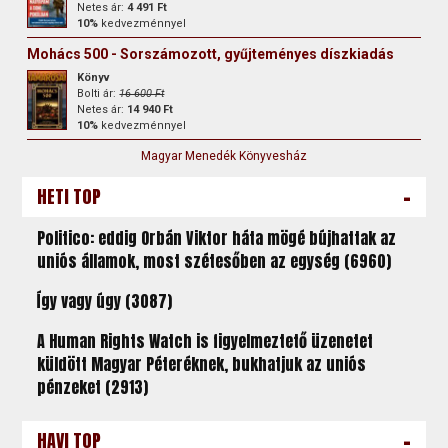
Netes ár:
4 491 Ft
10%
kedvezménnyel
Mohács 500 - Sorszámozott, gyűjteményes díszkiadás
Könyv
Bolti ár:
16 600 Ft
Netes ár:
14 940 Ft
10%
kedvezménnyel
Magyar Menedék Könyvesház
-
HETI TOP
Politico: eddig Orbán Viktor háta mögé bújhattak az
uniós államok, most szétesőben az egység (6960)
Így vagy úgy (3087)
A Human Rights Watch is figyelmeztető üzenetet
küldött Magyar Péteréknek, bukhatjuk az uniós
pénzeket (2913)
-
HAVI TOP