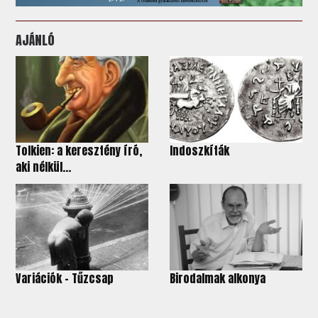
AJÁNLÓ
Tolkien: a keresztény író,
Indoszkíták
aki nélkül...
Variációk – Tűzcsap
Birodalmak alkonya