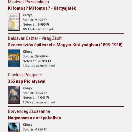
Mindwell Pszichológia
Ki fontos? Mi fontos? - Kártyajáték
Kártya
Bolti ár:
9 990 Ft
Netes ár:
9 990 Ft
0%
kedvezménnyel
Baldavári Eszter - Virág Zsolt
Szecessziós építészet a Magyar Királyságban (1893-1918)
Könyv
Bolti ár:
29 990 Ft
Netes ár:
26 991 Ft
10%
kedvezménnyel
Gianluigi Pasquale
365 nap Pio atyával
Könyv
Bolti ár:
4 490 Ft
Netes ár:
4 041 Ft
10%
kedvezménnyel
Borvendég Zsuzsanna
Nagyapám a doni pokolban
Könyv
Bolti ár:
4 990 Ft