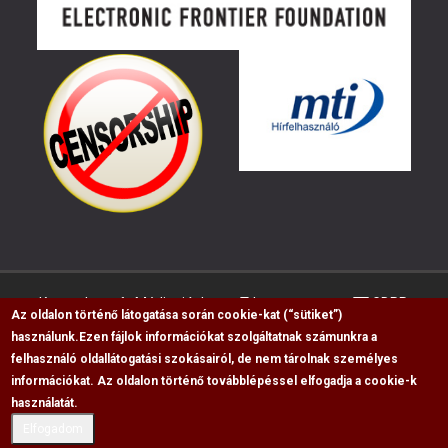
Kapcsolat
Médiaajánlat
Impresszum
GDPR
Az oldalon történő látogatása során cookie-kat (“sütiket”)
használunk.
Ezen fájlok információkat szolgáltatnak számunkra a
felhasználó oldallátogatási szokásairól, de nem tárolnak személyes
RSS
információkat. Az oldalon történő továbblépéssel elfogadja a cookie-k
használatát.
Copyright © 2009-2026, Flag Polgári Magazin saját
cikkeinek átvétele, másolása csak a forrás
Elfogadom