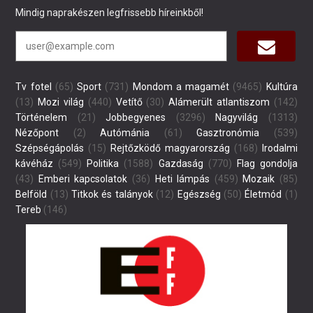
Mindig naprakészen legfrissebb híreinkből!
Tv fotel
(65)
Sport
(731)
Mondom a magamét
(9465)
Kultúra
(13)
Mozi világ
(440)
Vetítő
(30)
Alámerült atlantiszom
(142)
Történelem
(21)
Jobbegyenes
(3296)
Nagyvilág
(1313)
Nézőpont
(2)
Autómánia
(61)
Gasztronómia
(539)
Szépségápolás
(15)
Rejtőzködő magyarország
(168)
Irodalmi
kávéház
(549)
Politika
(1588)
Gazdaság
(770)
Flag gondolja
(43)
Emberi kapcsolatok
(36)
Heti lámpás
(459)
Mozaik
(85)
Belföld
(13)
Titkok és talányok
(12)
Egészség
(50)
Életmód
(1)
Tereb
(146)