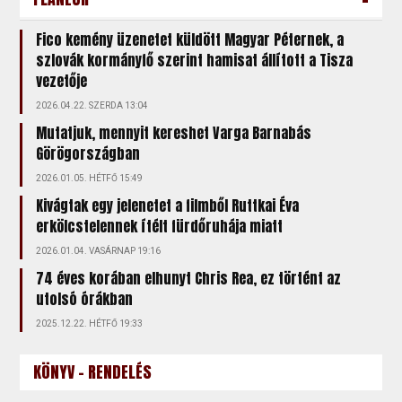
Fico kemény üzenetet küldött Magyar Péternek, a
szlovák kormányfő szerint hamisat állított a Tisza
vezetője
2026.04.22. SZERDA 13:04
Mutatjuk, mennyit kereshet Varga Barnabás
Görögországban
2026.01.05. HÉTFŐ 15:49
Kivágtak egy jelenetet a filmből Ruttkai Éva
erkölcstelennek ítélt fürdőruhája miatt
2026.01.04. VASÁRNAP 19:16
74 éves korában elhunyt Chris Rea, ez történt az
utolsó órákban
2025.12.22. HÉTFŐ 19:33
KÖNYV - RENDELÉS