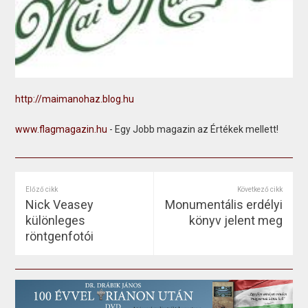
http://maimanohaz.blog.hu
www.flagmagazin.hu
- Egy Jobb magazin az Értékek mellett!
Előző cikk
Következő cikk
Nick Veasey
Monumentális erdélyi
különleges
könyv jelent meg
röntgenfotói