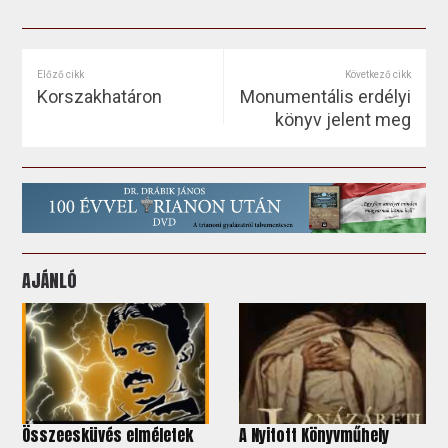
Előző cikk
Következő cikk
Korszakhatáron
Monumentális erdélyi
könyv jelent meg
AJÁNLÓ
Összeesküvés elméletek
A Nyitott Könyvműhely