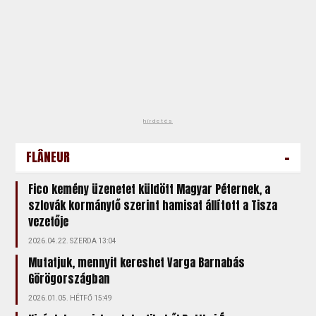
hirdetés
-
FLÂNEUR
Fico kemény üzenetet küldött Magyar Péternek, a
szlovák kormányfő szerint hamisat állított a Tisza
vezetője
2026.04.22. SZERDA 13:04
Mutatjuk, mennyit kereshet Varga Barnabás
Görögországban
2026.01.05. HÉTFŐ 15:49