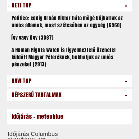
-
HETI TOP
Politico: eddig Orbán Viktor háta mögé bújhattak az
uniós államok, most szétesőben az egység (6960)
Így vagy úgy (3087)
A Human Rights Watch is figyelmeztető üzenetet
küldött Magyar Péteréknek, bukhatjuk az uniós
pénzeket (2913)
-
HAVI TOP
-
NÉPSZERŰ TARTALMAK
Időjárás - meteoblue