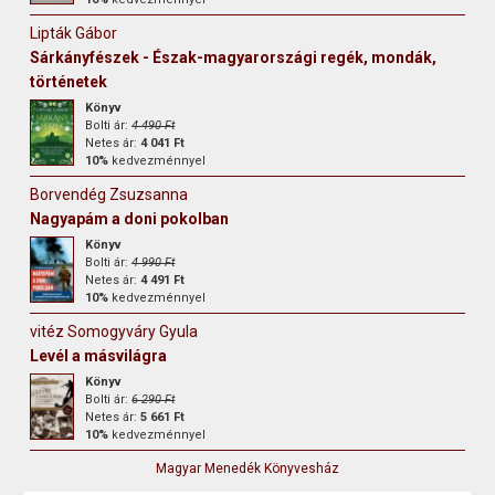
Lipták Gábor
Sárkányfészek - Észak-magyarországi regék, mondák,
történetek
Könyv
Bolti ár:
4 490 Ft
Netes ár:
4 041 Ft
10%
kedvezménnyel
Borvendég Zsuzsanna
Nagyapám a doni pokolban
Könyv
Bolti ár:
4 990 Ft
Netes ár:
4 491 Ft
10%
kedvezménnyel
vitéz Somogyváry Gyula
Levél a másvilágra
Könyv
Bolti ár:
6 290 Ft
Netes ár:
5 661 Ft
10%
kedvezménnyel
Magyar Menedék Könyvesház