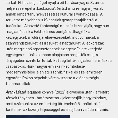
sarkall. Ehhez segítséget nyújt a bő forrásanyag is. Számos
helyen szerepel a „kaukázusi”, (értsd a hun-magyar) vonal,
annak embertani, nyelvészeti és kulturális vonatkozásai. A
területre mélyebben is kíváncsiak gyarapíthatják erről a
tudásukat. Alapvető fontosságú munkák bizonyítják, hogy hun-
magyar őseink a Föld számos pontján otthagyták a
kézjegyüket, a földrajzi elnevezéseiket, motívumaikat, a
számrendszerüket, az írásukat, a naptárukat. A jégkorszak
után megjelenő agresszív népek az egész Földre kiterjedő
egységes kultúrát azonban alapjaiban rengették meg, s
lényegében szinte kiirtották. Ezt segítették a gyakori természeti
csapások is. Hun-magyar emlékeink rombolása-
megsemmisítése jelenleg is folyik, fizikai és szellemi téren
egyaránt. Rokon népeink, véreink szerte a világon mégis
fennmaradtak...
Arany László
legújabb könyve (2022) elolvasása után - a feltárt
tények fényében - határozottan kijelenthetjük, hogy mindazt,
amit számunkra az emberiség történelméről tanítottak és
tanítanak, az bizony teljességgel és alapjában valótlan,
hamis.