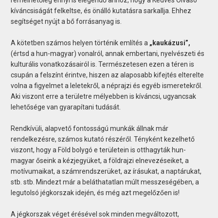
kíváncsiságát felkeltse, és önálló kutatásra sarkallja. Ehhez
segítséget nyújt a bő forrásanyag is.
A kötetben számos helyen történik említés a
„kaukázusi”,
(értsd a hun-magyar) vonalról, annak embertani, nyelvészeti és
kulturális vonatkozásairól is. Természetesen ezen a téren is
csupán a felszínt érintve, hiszen az alaposabb kifejtés elterelte
volna a figyelmet a leletekről, a néprajzi és egyéb ismeretekről.
Aki viszont erre a területre mélyebben is kíváncsi, ugyancsak
lehetősége van gyarapítani tudását.
Rendkívüli, alapvető fontosságú munkák állnak már
rendelkezésre, számos kutató részéről. Tényként kezelhető
viszont, hogy a Föld bolygó e területein is otthagyták hun-
magyar őseink a kézjegyüket, a földrajzi elnevezéseiket, a
motívumaikat, a számrendszerüket, az írásukat, a naptárukat,
stb. stb. Mindezt már a beláthatatlan múlt messzeségében, a
legutolsó jégkorszak idején, és még azt megelőzően is!
A jégkorszak véget érésével sok minden megváltozott,