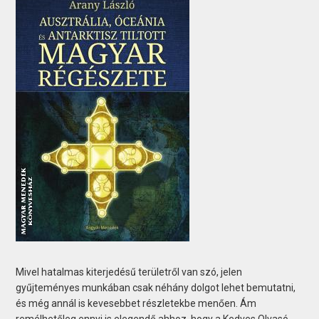
Mivel hatalmas kiterjedésű területről van szó, jelen
gyűjteményes munkában csak néhány dolgot lehet bemutatni,
és még annál is kevesebbet részletekbe menően. Ám
remélhetőleg ennyi is elegendő ahhoz, hogy a Kedves Olvasó