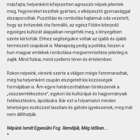
másfajta, helyenként kifejezetten agresszív népek jelentek
meg, fegyvereket kezdtek gyártani, s elképesztő gyorsasággal
elszaporodtak. Pusztítási és rombolási hajlamuk oda vezetett,
hogy az évtizedek óta fennálló, az egész Földre kiterjedő
egységes kultúrát alapjaiban rengették meg, s lényegében
szinte kiirtották. Ehhez segítségükre voltak az újabb és újabb
természeti csapások is. Manapság pedig a politika, hiszen a
hun-magyar emlékek rombolása-megsemmisítése jelenleg is
zajlik. Mind fizikai, mind szellemi téren és értelemben.
Rokon népeink, véreink szerte a világon mégis fennmaradtak,
még ha helyenként csupán elszigetelt kis közösségek
formájában is. Ám egyre határozottabban törekszenek a
„visszaemlékezésre”, egykori ősi kultúrájuk és hagyományaik
felélesztésére, ápolására. Bár ezt a folyamatot minden
lehetséges eszközzel lassítani és gátolni igyekszenek, meg már
nem állíthatják.
Népünk Ismét Egyesülni Fog. Reméljük, Még Időben...
*