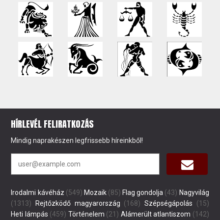
HÍRLEVÉL FELIRATKOZÁS
Mindig naprakészen legfrissebb híreinkből!
Irodalmi kávéház
(549)
Mozaik
(85)
Flag gondolja
(43)
Nagyvilág
(1313)
Rejtőzködő magyarország
(168)
Szépségápolás
(15)
Heti lámpás
(459)
Történelem
(21)
Alámerült atlantiszom
(142)