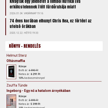
Kivágtak egy jelenetet a filmből Ruttkai Éva
erkölcstelennek ítélt fürdőruhája miatt
2026.01.04. VASÁRNAP 19:16
74 éves korában elhunyt Chris Rea, ez történt az
utolsó órákban
2025.12.22. HÉTFŐ 19:33
KÖNYV - RENDELÉS
Helmut Sterz
Oltásmaffia
Könyv
Bolti ár:
6 990 Ft
Netes ár:
6 291 Ft
10%
kedvezménnyel
Zsuffa Tünde
Ingeborg - Egy nő a hatalom árnyékában
Könyv
Bolti ár:
5 999 Ft
Netes ár:
5 399 Ft
10%
kedvezménnyel