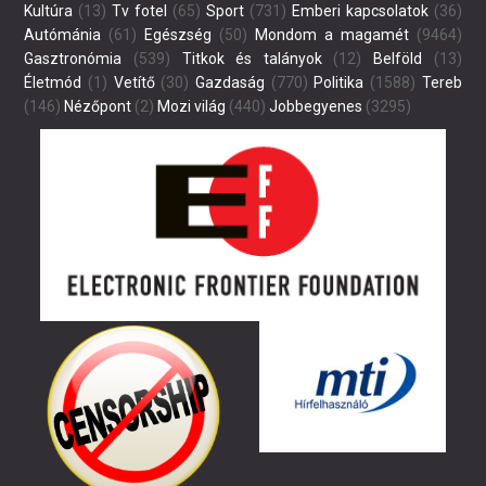
Kultúra
(13)
Tv fotel
(65)
Sport
(731)
Emberi kapcsolatok
(36)
Autómánia
(61)
Egészség
(50)
Mondom a magamét
(9464)
Gasztronómia
(539)
Titkok és talányok
(12)
Belföld
(13)
Életmód
(1)
Vetítő
(30)
Gazdaság
(770)
Politika
(1588)
Tereb
(146)
Nézőpont
(2)
Mozi világ
(440)
Jobbegyenes
(3295)