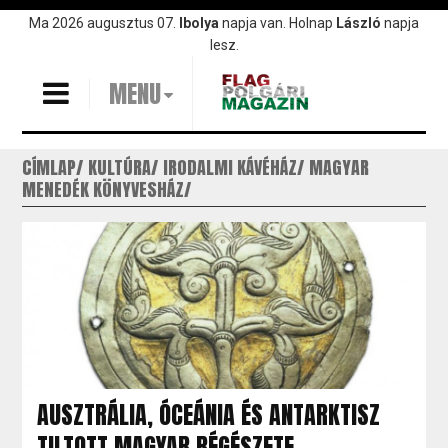
Ugrás
Ma 2026 augusztus 07.
Ibolya
napja van. Holnap
László
napja
a
lesz.
tartalomra
MENU
CÍMLAP
KULTÚRA
IRODALMI KÁVÉHÁZ
MAGYAR
MENEDÉK KÖNYVESHÁZ
AUSZTRÁLIA, ÓCEÁNIA ÉS ANTARKTISZ
TILTOTT MAGYAR RÉGÉSZETE