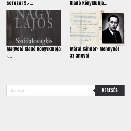
sorozat 9.-...
Kiadó Könyklubja...
Magvető Kiadó könyvklubja
Márai Sándor: Mennyből
-...
az angyal
KERESÉS