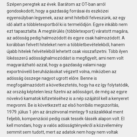
Szépen peregtek az évek. Barátom az OT-ban arról
gondoskodott, hogy a gazdaság forrásai és eszközei
egyensúlyban legyenek, azaz amit hitelből felveszünk, az egy
idő alatt a többletexportból ki is termelődjön. Egyre inkább nem
ezt tapasztalta. A megtérülés (többletexport) váratott magára,
az adósság pedig halmozódott és egyre csak halmozódott. A
korábban felvett hiteleket nem a többletbevételekből, hanem
újabb hitelek felvételéből lehetett csak visszafizetni. Több ilyen
lökésszerű adóssághalmozódást is megfigyelt, ami nem volt
magyarázható azzal, hogy a gazdaság valami nagy
exportnövelő beruházásokat végzett volna, miközben az
adósság összege nagyot ugrott előre. Benne is
megfogalmazódott a következtetés, hogy ha ez így folytatódik,
az ország képtelen lesz fizetni az adósságot, de még az egyre
növekvő kamatok kifizetéséhez is a nép szájától kell a kenyeret
megvonni. Be is következett az első horribilis megszorítás,
1979. július 1-jén az árszínvonal mintegy 9 százalékkal ment
feljebb, kompenzáció pedig csak tessék-lássék alapon volt. El
kell mondani, hogy a valós adósságtényekről a közvélemény
semmit sem tudott, mert az adatok nem hogy nem voltak