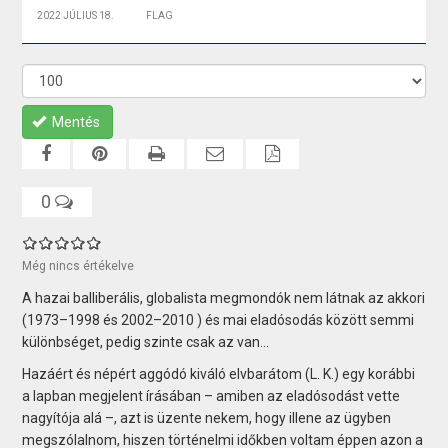
2022 JÚLIUS 18.
FLAG
Mentés
0
Még nincs értékelve
A hazai balliberális, globalista megmondók nem látnak az akkori
(1973–1998 és 2002–2010 ) és mai eladósodás között semmi
különbséget, pedig szinte csak az van...
Hazáért és népért aggódó kiváló elvbarátom (L. K.) egy korábbi
a lapban megjelent írásában – amiben az eladósodást vette
nagyítója alá –, azt is üzente nekem, hogy illene az ügyben
megszólalnom, hiszen történelmi időkben voltam éppen azon a