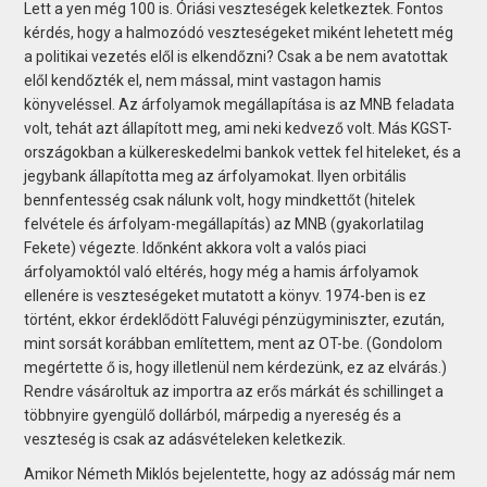
Lett a yen még 100 is. Óriási veszteségek keletkeztek. Fontos
kérdés, hogy a halmozódó veszteségeket miként lehetett még
a politikai vezetés elől is elkendőzni? Csak a be nem avatottak
elől kendőzték el, nem mással, mint vastagon hamis
könyveléssel. Az árfolyamok megállapítása is az MNB feladata
volt, tehát azt állapított meg, ami neki kedvező volt. Más KGST-
országokban a külkereskedelmi bankok vettek fel hiteleket, és a
jegybank állapította meg az árfolyamokat. Ilyen orbitális
bennfentesség csak nálunk volt, hogy mindkettőt (hitelek
felvétele és árfolyam-megállapítás) az MNB (gyakorlatilag
Fekete) végezte. Időnként akkora volt a valós piaci
árfolyamoktól való eltérés, hogy még a hamis árfolyamok
ellenére is veszteségeket mutatott a könyv. 1974-ben is ez
történt, ekkor érdeklődött Faluvégi pénzügyminiszter, ezután,
mint sorsát korábban említettem, ment az OT-be. (Gondolom
megértette ő is, hogy illetlenül nem kérdezünk, ez az elvárás.)
Rendre vásároltuk az importra az erős márkát és schillinget a
többnyire gyengülő dollárból, márpedig a nyereség és a
veszteség is csak az adásvételeken keletkezik.
Amikor Németh Miklós bejelentette, hogy az adósság már nem