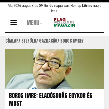
Ugrás
Ma 2026 augusztus 09.
Emőd
napja van. Holnap
Lőrinc
napja
a
lesz.
tartalomra
MENU
CÍMLAP
BELFÖLD
GAZDASÁG
BOROS IMRE
BOROS IMRE: ELADÓSODÁS EGYKOR ÉS
MOST