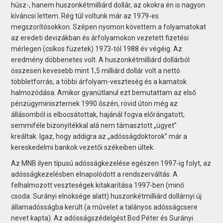
húsz-, hanem huszonkétmilliárd dollár, az okokra én is nagyon
kíváncsi lettem. Rég túl voltunk már az 1979-es
megszorítósokkon. Szépen nyomon követtem a folyamatokat
az eredeti devizákban és árfolyamokon vezetett fizetési
mérlegen (csíkos füzetek) 1973-tól 1988 év végéig. Az
eredmény döbbenetes volt. A huszonkétmilliárd dollárból
összesen kevesebb mint 1,5 milliárd dollár volt a nettó
többletforrás, a többi árfolyam-veszteség és a kamatok
halmozódása. Amikor gyanútlanul ezt bemutattam az első
pénzügyminiszternek 1990 őszén, rövid úton még az
állásomból is elbocsátottak, hajánál fogva előrángatott,
semmiféle bizonyítékkal alá nem támasztott „ügyet”
kreáltak. Igaz, hogy addigra az „adósságdoktorok” már a
kereskedelmi bankok vezetői székeiben ültek.
Az MNB ilyen típusú adósságkezelése egészen 1997-ig folyt, az
adósságkezelésben elnapolódott a rendszerváltás. A
felhalmozott veszteségek kitakarítása 1997-ben (minő
csoda: Surányi elnöksége alatt) huszonkétmilliárd dollárnyi új
államadósságba került (a művelet a talányos adósságcsere
nevet kapta). Az adósságszédelgést Bod Péter és Surányi