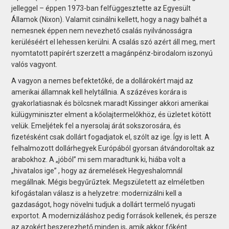
jelleggel – éppen 1973-ban felfüggesztette az Egyesült
Államok (Nixon). Valamit csinálni kellett, hogy a nagy balhét a
nemesnek éppen nem nevezhető csalás nyilvánosságra
kerüléséért el lehessen kerülni. A csalás szó azért áll meg, mert
nyomtatott papírért szerzett a magánpénz-birodalom iszonyú
valós vagyont.
A vagyon a nemes befektetőké, de a dollárokért majd az
amerikai államnak kell helytállnia. A százéves korára is
gyakorlatiasnak és bölcsnek maradt Kissinger akkori amerikai
külügyminiszter elment a kőolajtermelőkhöz, és üzletet kötött
velük. Emeljétek fel a nyersolaj árát sokszorosára, és
fizetésként csak dollárt fogadjatok el, szólt az ige. Így is lett. A
felhalmozott dollárhegyek Európából gyorsan átvándoroltak az
arabokhoz. A „jóból” mi sem maradtunk ki, hiába volt a
„hivatalos ige” , hogy az áremelések Hegyeshalomnál
megállnak. Mégis begyűrűztek. Megszületett az elméletben
kifogástalan válasz is a helyzetre: modernizálni kell a
gazdaságot, hogy növelni tudjuk a dollárt termelő nyugati
exportot. A modernizáláshoz pedig források kellenek, és persze
az azokért beszerezhető minden is, amik akkor főként