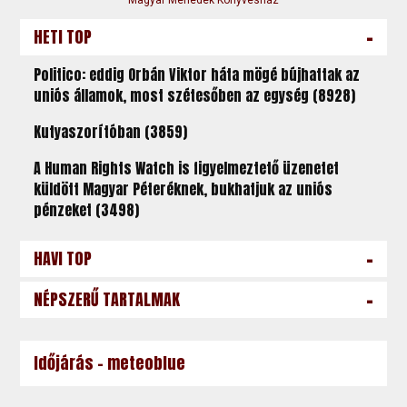
-
HETI TOP
Politico: eddig Orbán Viktor háta mögé bújhattak az
uniós államok, most szétesőben az egység (8928)
Kutyaszorítóban (3859)
A Human Rights Watch is figyelmeztető üzenetet
küldött Magyar Péteréknek, bukhatjuk az uniós
pénzeket (3498)
-
HAVI TOP
-
NÉPSZERŰ TARTALMAK
Időjárás - meteoblue