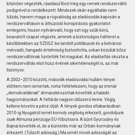
kitűnően végezték, ráadásul Bod még egy remek rendszerváltó
pedigrével is rendelkezett. Mindezek okán egyáltalán nem
túlzás, hanem maga a rögvalóság az eladósodás kapcsán a
rendszerváltáson is áthúzódó konspirációs gyakorlatot
emlegetni, hiszen nyilvánvaló, hogy ezt egy szűk körű,
beavatott csapat végezte, aminek a biztonságos hátteret a
későbbiekben az SZDSZ-be landolt politikusok és a belvárosi
mérvadó, hangadó értelmiség biztosította, sokan közülük bősz
rendszerváltónak tüntették fel magukat. Az eladósítás okozta a
rendszerváltás első húsz évének sikertelenségét is, az már
bizonyos.
A 2002–2010 közötti, második eladósodási hullám tényei
előttem nem ismertek, noha feltételezem, hogy az immár
„demokratáknak” átmaszkírozottak követték a haladó
hagyományokat. A feltárás nagyon időszerű lenne. Végig
kellene követni a pénz útját. A tények gondos eltakarásában
2010-ig Nyugatról ismét komoly segítség érkezett, gondoljunk
csak Almunia pénzügyi EU-főbiztosra. A bűnt Gyurcsány és
Bajnai követték el, de a büntetés már az Orbán-kormánynak
érkezett. (Túlzott adósság.) Ma ismét növeli adósságát az