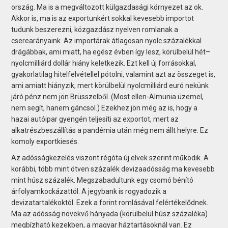
ország. Ma is a megváltozott külgazdasági környezet az ok.
Akkor is, ma is az exportunkért sokkal kevesebb importot
tudunk beszerezni, közgazdász nyelven romlanak a
cserearányaink. Az importárak átlagosan nyolc százalékkal
drágábbak, ami miatt, ha egész évben így lesz, körülbelül hét–
nyolcmilliárd dollár hiány keletkezik. Ezt kell új forrásokkal,
gyakorlatilag hitelfelvétellel pótolni, valamint azt az összeget is,
ami amiatt hiányzik, mert körülbelül nyolcmilliárd euró nekünk
járó pénz nem jön Brüsszelből. (Most ellen-Almunia üzemel,
nem segít, hanem gáncsol.) Ezekhez jön még az is, hogy a
hazai autóipar gyengén teljesíti az exportot, mert az
alkatrészbeszállítás a pandémia után még nem állt helyre. Ez
komoly exportkiesés.
Az adósságkezelés viszont régóta új elvek szerint működik. A
korábbi, több mint ötven százalék devizaadósság ma kevesebb
mint húsz százalék. Megszabadultunk egy csomó bénító
árfolyamkockázattól. A jegybank is rogyadozik a
devizatartalékoktól. Ezek a forint romlásával felértékelődnek.
Ma az adósság növekvő hányada (körülbelül húsz százaléka)
megbízható kezekben, a magyar háztartásoknál van. Ez