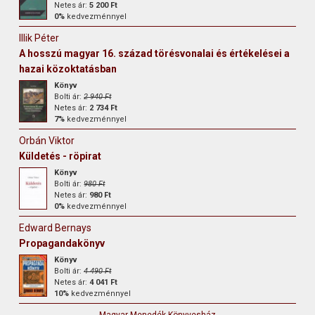
Netes ár:
5 200 Ft
0%
kedvezménnyel
Illik Péter
A hosszú magyar 16. század törésvonalai és értékelései a
hazai közoktatásban
Könyv
Bolti ár:
2 940 Ft
Netes ár:
2 734 Ft
7%
kedvezménnyel
Orbán Viktor
Küldetés - röpirat
Könyv
Bolti ár:
980 Ft
Netes ár:
980 Ft
0%
kedvezménnyel
Edward Bernays
Propagandakönyv
Könyv
Bolti ár:
4 490 Ft
Netes ár:
4 041 Ft
10%
kedvezménnyel
Magyar Menedék Könyvesház