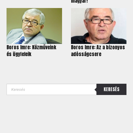
magyar!
Boros Imre: Közműveink
Boros Imre: Az a bizonyos
és ügyfeleik
adósságcsere
KERESÉS