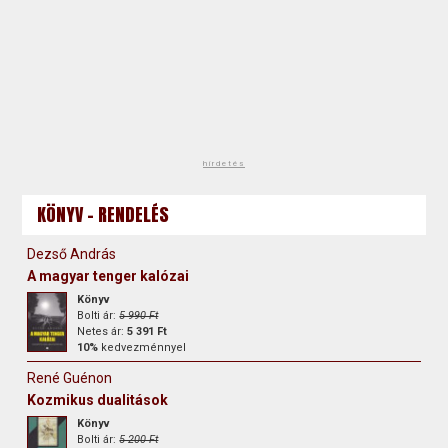
hirdetés
KÖNYV - RENDELÉS
Dezső András
A magyar tenger kalózai
Könyv
Bolti ár:
5 990 Ft
Netes ár:
5 391 Ft
10%
kedvezménnyel
René Guénon
Kozmikus dualitások
Könyv
Bolti ár:
5 200 Ft