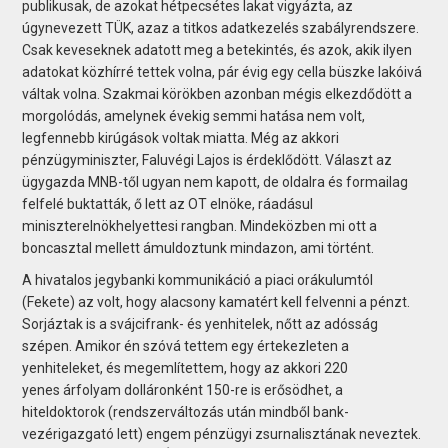
publikusak, de azokat hétpecsétes lakat vigyázta, az
úgynevezett TÜK, azaz a titkos adatkezelés szabályrendszere.
Csak keveseknek adatott meg a betekintés, és azok, akik ilyen
adatokat közhírré tettek volna, pár évig egy cella büszke lakóivá
váltak volna. Szakmai körökben azonban mégis elkezdődött a
morgolódás, amelynek évekig semmi hatása nem volt,
legfennebb kirúgások voltak miatta. Még az akkori
pénzügyminiszter, Faluvégi Lajos is érdeklődött. Választ az
ügygazda MNB-től ugyan nem kapott, de oldalra és formailag
felfelé buktatták, ő lett az OT elnöke, ráadásul
miniszterelnökhelyettesi rangban. Mindeközben mi ott a
boncasztal mellett ámuldoztunk mindazon, ami történt.
A hivatalos jegybanki kommunikáció a piaci orákulumtól
(Fekete) az volt, hogy alacsony kamatért kell felvenni a pénzt.
Sorjáztak is a svájcifrank- és yenhitelek, nőtt az adósság
szépen. Amikor én szóvá tettem egy értekezleten a
yenhiteleket, és megemlítettem, hogy az akkori 220
yenes árfolyam dolláronként 150-re is erősödhet, a
hiteldoktorok (rendszerváltozás után mindből bank-
vezérigazgató lett) engem pénzügyi zsurnalisztának neveztek.