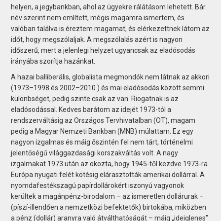
helyen, a jegybankban, ahol az ügyekre rálátásom lehetett. Bár
név szerint nem említett, mégis magamra ismertem, és
valóban találva is éreztem magamat, és elérkezettnek látom az
időt, hogy megszólaljak. A megszólalás azért is nagyon
időszerű, mert a jelenlegi helyzet ugyancsak az eladósodás
irányába szorítja hazánkat.
A hazai balliberális, globalista megmondók nem látnak az akkori
(1973–1998 és 2002–2010 ) és mai eladósodás között semmi
különbséget, pedig szinte csak az van. Riogatnak is az
eladósodással. Kedves barátom az idejét 1973-tól a
rendszerváltásig az Országos Tervhivatalban (OT), magam
pedig a Magyar Nemzeti Bankban (MNB) múlattam. Ez egy
nagyon izgalmas és máig őszintén fel nem tárt, történelmi
jelentőségű világgazdasági korszakváltás volt. A nagy
izgalmakat 1973 után az okozta, hogy 1945-től kezdve 1973-ra
Európa nyugati felét kötésig elárasztották amerikai dollárral. A
nyomdafestékszagú papírdollárokért iszonyú vagyonok
kerültek a magánpénz-birodalom – az ismeretlen dollárurak –
(píszí-illendően a nemzetközi befektetők) birtokába, miközben
a pénz (dollár) aranyra való átválthatóságát – máig „ideiglenes”