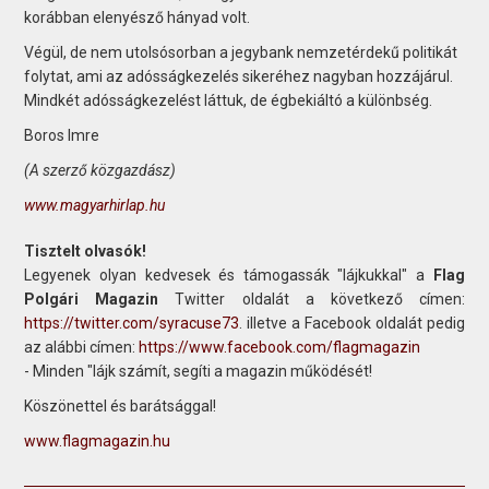
korábban elenyésző hányad volt.
Végül, de nem utolsósorban a jegybank nemzetérdekű politikát
folytat, ami az adósságkezelés sikeréhez nagyban hozzájárul.
Mindkét adósságkezelést láttuk, de égbekiáltó a különbség.
Boros Imre
(A szerző közgazdász)
www.magyarhirlap.hu
Tisztelt olvasók!
Legyenek olyan kedvesek és támogassák "lájkukkal" a
Flag
Polgári Magazin
Twitter oldalát a következő címen:
https://twitter.com/syracuse73
. illetve a Facebook oldalát pedig
az alábbi címen:
https://www.facebook.com/flagmagazin
- Minden "lájk számít, segíti a magazin működését!
Köszönettel és barátsággal!
www.flagmagazin.hu