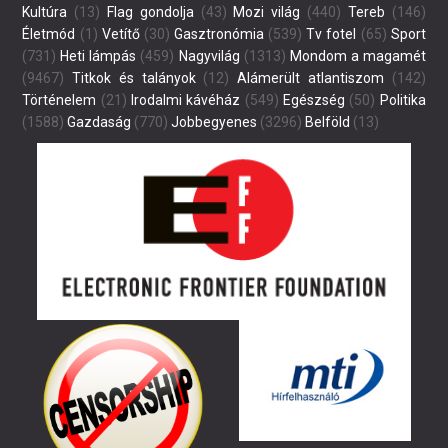
Kultúra
(13)
Flag gondolja
(43)
Mozi világ
(440)
Tereb
(146)
Életmód
(1)
Vetítő
(30)
Gasztronómia
(539)
Tv fotel
(65)
Sport
(731)
Heti lámpás
(459)
Nagyvilág
(1313)
Mondom a magamét
(9467)
Titkok és talányok
(12)
Alámerült atlantiszom
(142)
Történelem
(21)
Irodalmi kávéház
(549)
Egészség
(50)
Politika
(1588)
Gazdaság
(770)
Jobbegyenes
(3296)
Belföld
(13)