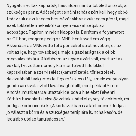
Nyugaton voltak kaphatók, hasonlóan mint a többletforrások, a
szükséges pénz. Adósságot csinálni tehát azért kell, hogy ebből
fedezzük a szükséges beruházásokhoz szükséges pénzt, majd
ezek többlettermékeiből könnyen visszafizetjük az
adósságot. Papíron minden klappolt is. Barátom a folyamatot
az OT-ban, magam pedig az MNB-ben követtem végig.
Akkoriban az MNB vette fel a pénzeket saját nevében, és az
volt az ige, hogy továbbadja majd a gazdaságnak a célok
megvalósítására. Rálátásom az ügyre azért volt, mert azt az
osztályt vezettem, amelyik a már felvett hitelekkel
kapcsolatban a szervizelést (kamatfizetés, törlesztések,
devizaátváltások) intézte. Egy másik osztály, amely csupa olyan
gondosan kiválasztott kiválóságból állt, mint például Simor
András, munkatársai utaztak ide-oda a hiteleket felvenni.
Kórházi hasonlattal élve ők voltak a hitellel gyógyító doktorok, mi
pedig a kórboncnokok. (A kórházakban is a kórboncnok tudja a
jó választ a kórra és a szükséges terápiára is, noha későn, de
legalább utólag tanulságosan.)