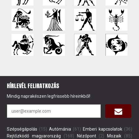
HÍRLEVÉL FELIRATKOZÁS
Mindig naprakészen legfrissebb híreinkből!
Szépségápolás
(15)
Autómánia
(61)
Emberi kapcsolatok
(36)
Rejtőzködő magyarország
(168)
Nézőpont
(2)
Mozaik
(85)