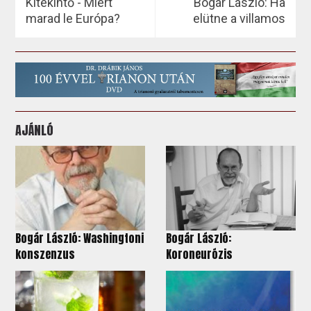
Kitekintő - Miért
Bogár László: Ha
marad le Európa?
elütne a villamos
AJÁNLÓ
Bogár László: Washingtoni
Bogár László:
konszenzus
Koroneurózis