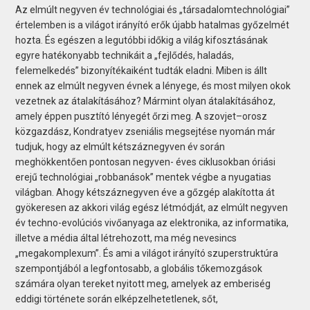
Az elmúlt negyven év technológiai és „társadalomtechnológiai”
értelemben is a világot irányító erők újabb hatalmas győzelmét
hozta. És egészen a legutóbbi időkig a világ kifosztásának
egyre hatékonyabb technikáit a „fejlődés, haladás,
felemelkedés” bizonyítékaiként tudták eladni. Miben is állt
ennek az elmúlt negyven évnek a lényege, és most milyen okok
vezetnek az átalakításához? Mármint olyan átalakításához,
amely éppen pusztító lényegét őrzi meg. A szovjet–orosz
közgazdász, Kondratyev zseniális megsejtése nyomán már
tudjuk, hogy az elmúlt kétszáznegyven év során
meghökkentően pontosan negyven- éves ciklusokban óriási
erejű technológiai „robbanások” mentek végbe a nyugatias
világban. Ahogy kétszáznegyven éve a gőzgép alakította át
gyökeresen az akkori világ egész létmódját, az elmúlt negyven
év techno-evolúciós vivőanyaga az elektronika, az informatika,
illetve a média által létrehozott, ma még nevesincs
„megakomplexum”. És ami a világot irányító szuperstruktúra
szempontjából a legfontosabb, a globális tőkemozgások
számára olyan tereket nyitott meg, amelyek az emberiség
eddigi története során elképzelhetetlenek, sőt,