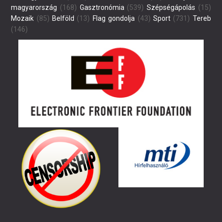
magyarország
(168)
Gasztronómia
(539)
Szépségápolás
(15)
Mozaik
(85)
Belföld
(13)
Flag gondolja
(43)
Sport
(731)
Tereb
(146)