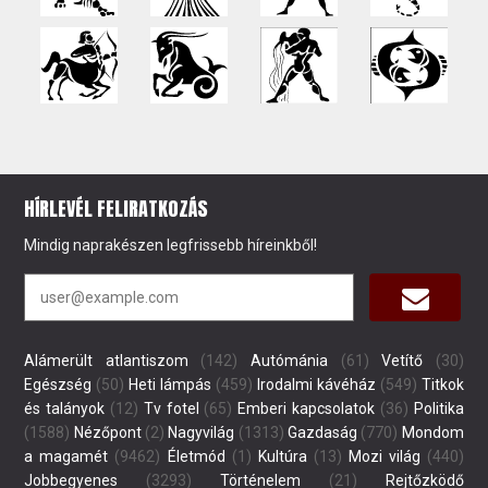
HÍRLEVÉL FELIRATKOZÁS
Mindig naprakészen legfrissebb híreinkből!
Alámerült atlantiszom
(142)
Autómánia
(61)
Vetítő
(30)
Egészség
(50)
Heti lámpás
(459)
Irodalmi kávéház
(549)
Titkok
és talányok
(12)
Tv fotel
(65)
Emberi kapcsolatok
(36)
Politika
(1588)
Nézőpont
(2)
Nagyvilág
(1313)
Gazdaság
(770)
Mondom
a magamét
(9462)
Életmód
(1)
Kultúra
(13)
Mozi világ
(440)
Jobbegyenes
(3293)
Történelem
(21)
Rejtőzködő