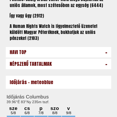
uniós államok, most szétesőben az egység (6444)
Így vagy úgy (2912)
A Human Rights Watch is figyelmeztető üzenetet
küldött Magyar Péteréknek, bukhatjuk az uniós
pénzeket (2103)
-
HAVI TOP
-
NÉPSZERŰ TARTALMAK
Időjárás - meteoblue