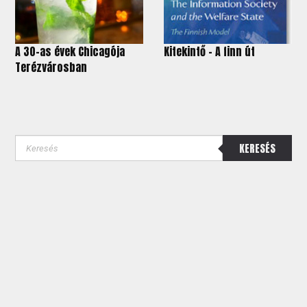
A 30-as évek Chicagója
Kitekintő - A finn út
Terézvárosban
KERESÉS