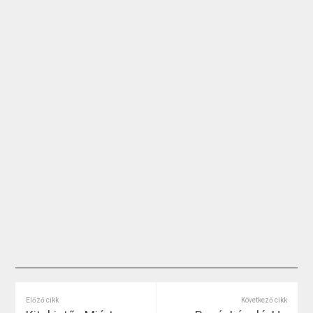
Előző cikk
Következő cikk