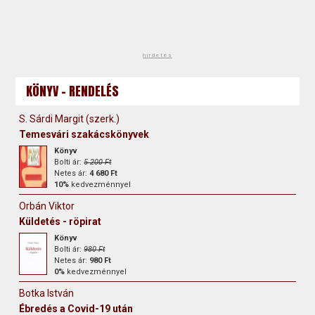
hirdetés
KÖNYV - RENDELÉS
S. Sárdi Margit (szerk.)
Temesvári szakácskönyvek
Könyv
Bolti ár:
5 200 Ft
Netes ár:
4 680 Ft
10%
kedvezménnyel
Orbán Viktor
Küldetés - röpirat
Könyv
Bolti ár:
980 Ft
Netes ár:
980 Ft
0%
kedvezménnyel
Botka István
Ébredés a Covid-19 után