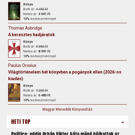
Könyv
Bolti ár:
4 490 Ft
Netes ár:
4 041 Ft
10%
kedvezménnyel
Thomas Asbridge
A keresztes hadjáratok
Könyv
Bolti ár:
9 990 Ft
Netes ár:
8 991 Ft
10%
kedvezménnyel
Paulus Orosius
Világtörténelem hét könyvben a pogányok ellen (2026-os
kiadás)
Könyv
Bolti ár:
7 200 Ft
Netes ár:
6 480 Ft
10%
kedvezménnyel
Magyar Menedék Könyvesház
-
HETI TOP
Politico: eddig Orbán Viktor háta mögé bújhattak az