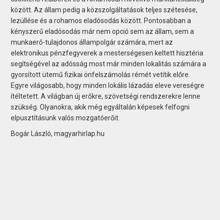
között. Az állam pedig a közszolgáltatások teljes szétesése,
lezüllése és a rohamos eladósodás között. Pontosabban a
kényszerű eladósodás már nem opció sem az állam, sem a
munkaerő-tulajdonos állampolgár számára, mert az
elektronikus pénzfegyverek a mesterségesen keltett hisztéria
segítségével az adósság most már minden lokalitás számára a
gyorsított ütemű fizikai önfelszámolás rémét vetítik előre.
Egyre világosabb, hogy minden lokális lázadás eleve vereségre
ítéltetett. A világban új erőkre, szövetségi rendszerekre lenne
szükség. Olyanokra, akik még egyáltalán képesek felfogni
elpusztításunk valós mozgatóerőit.
Bogár László, magyarhirlap.hu