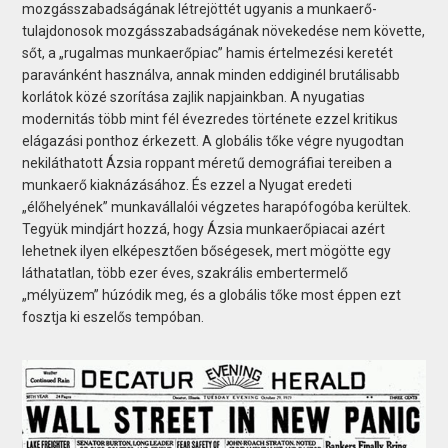
mozgásszabadságának létrejöttét ugyanis a munkaerő-
tulajdonosok mozgásszabadságának növekedése nem követte,
sőt, a „rugalmas munkaerőpiac” hamis értelmezési keretét
paravánként használva, annak minden eddiginél brutálisabb
korlátok közé szorítása zajlik napjainkban. A nyugatias
modernitás több mint fél évezredes története ezzel kritikus
elágazási ponthoz érkezett. A globális tőke végre nyugodtan
nekiláthatott Ázsia roppant méretű demográfiai tereiben a
munkaerő kiaknázásához. És ezzel a Nyugat eredeti
„élőhelyének” munkavállalói végzetes harapófogóba kerültek.
Tegyük mindjárt hozzá, hogy Ázsia munkaerőpiacai azért
lehetnek ilyen elképesztően bőségesek, mert mögötte egy
láthatatlan, több ezer éves, szakrális embertermelő
„mélyüzem” húzódik meg, és a globális tőke most éppen ezt
fosztja ki eszelős tempóban.