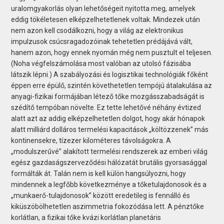
uralomgyakorlás olyan lehetőségeit nyitotta meg, amelyek
eddig tökéletesen elképzelhetetlenek voltak. Mindezek után
nem azon kell csodálkozni, hogy a világ az elektronikus
impulzusok csúcsragadozóinak tehetetlen prédájává vált,
hanem azon, hogy ennek nyomán még nem pusztult el teljesen.
(Noha végfelszámolása most valóban az utolsó fázisába
látszik lépni.) A szabályozási és logisztikai technológiák főként
éppen erre épülő, szintén követhetetlen tempójú átalakulása az
anyagi-fizikai formájában létező tőke mozgásszabadságát is
szédítő tempóban növelte. Ez tette lehetővé néhány évtized
alatt azt az addig elképzelhetetlen dolgot, hogy akár hónapok
alatt milliárd dolláros termelési kapacitások „költözzenek” más
kontinensekre, tízezer kilométeres távolságokra. A
„modulszerűvé” alakított termelési rendszerek az emberi világ
egész gazdaságszerveződési hálózatát brutális gyorsasággal
formálták át. Talán nem is kell külön hangsúlyozni, hogy
mindennek a legfőbb következménye a tőketulajdonosok és a
„munkaerő-tulajdonosok” között eredetileg is fennálló és
kiküszöbölhetetlen aszimmetria fokozódása lett. A pénztőke
korlátlan, a fizikai tőke kvázi korlátlan planetáris