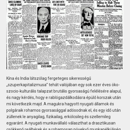
Kína és India látszólag fergeteges sikerességű
„szuperkapitalizmusa” tehát valójában egy sok ezer éves öko-
szocio-kulturális talapzat brutális gyorsaságú felélésére alapul,
és nagy kérdés, hogy e rablógazdálkodásra épülő korszak után
mi következik majd. A magukra hagyott nyugati államok és
polgáraik rohamos gyorsasággal adósodnak el, és egy idő után
züllenek le anyagilag, fizikailag, erkölcsileg és szellemileg
egyaránt. A nyugati munkavállaló választhat a drasztikusan
csökkenő reálbérek és a rohamosan növekvő munkanélküliség