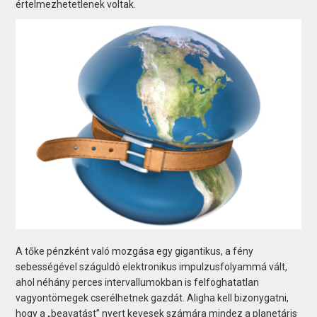
értelmezhetetlenek voltak.
A tőke pénzként való mozgása egy gigantikus, a fény
sebességével száguldó elektronikus impulzusfolyammá vált,
ahol néhány perces intervallumokban is felfoghatatlan
vagyontömegek cserélhetnek gazdát. Aligha kell bizonygatni,
hogy a „beavatást” nyert kevesek számára mindez a planetáris