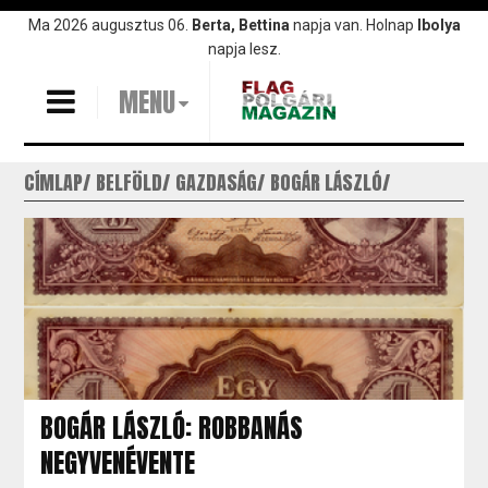
Ugrás
Ma 2026 augusztus 06.
Berta, Bettina
napja van. Holnap
Ibolya
a
napja lesz.
tartalomra
MENU
CÍMLAP
BELFÖLD
GAZDASÁG
BOGÁR LÁSZLÓ
BOGÁR LÁSZLÓ: ROBBANÁS
NEGYVENÉVENTE