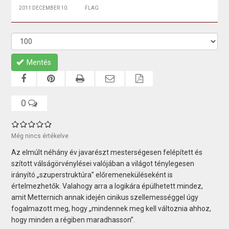
2011 DECEMBER 10.
FLAG
Mentés
0
Még nincs értékelve
Az elmúlt néhány év javarészt mesterségesen felépített és
szított válságörvénylései valójában a világot ténylegesen
irányító „szuperstruktúra” előremeneküléseként is
értelmezhetők. Valahogy arra a logikára épülhetett mindez,
amit Metternich annak idején cinikus szellemességgel úgy
fogalmazott meg, hogy „mindennek meg kell változnia ahhoz,
hogy minden a régiben maradhasson”.