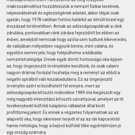
makroszámokhoz hozzátesszük a nemzet fizikai testének,
népesedésének és egészségének adatait, akkor látjuk csak
igazán, hogy 1978 valóban fontos határkő az elmúlt közel egy
évszázad történetében. Annak az adósságcsapdának a ránk
zárulása, pontosabban ránk zárása fejeződött be ebben az
évben, amelyből nemcsak hogy azóta sem tudtunk kikeveredni,
de valójában mélyebben vagyunk benne, mint valaha, és
egyelőre semmi jele, hogy felépülhetne a kilábalás
nemzetstratégiája. Ennek egyik döntő fontosságú oka éppen
az, hogy öngerjesztő örvénylésbe kerültünk, és csak valami
nagyon drámai fordulat hozhatja meg a reményt az ebből a
negatív spirálból való kiszabadulásra. Ez az öngerjesztő
örvénylés azért erősödhetett fel ennyire, mert az
adósságcsapda kifosztó működése 1989 óta kiegészült egy
még nagyobb intenzitású kifosztó szivattyúval, amelyet az itt
tevékenykedő külföldi tulajdonú vállalatok által kivitt
profittömeg jelent. És ennek a végzetes folyamatnak az az
alapvető oka, hogy sikeresen terjedt el az az ide kapcsolódó
hamis mitológia, hogy a bejövő külföldi tőke egyértelműen jó
egy ország számára.