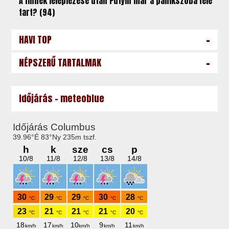
A finnek leleplezése után Putyin már a pánikszoba felé
tart? (94)
-
HAVI TOP
-
NÉPSZERŰ TARTALMAK
Időjárás - meteoblue