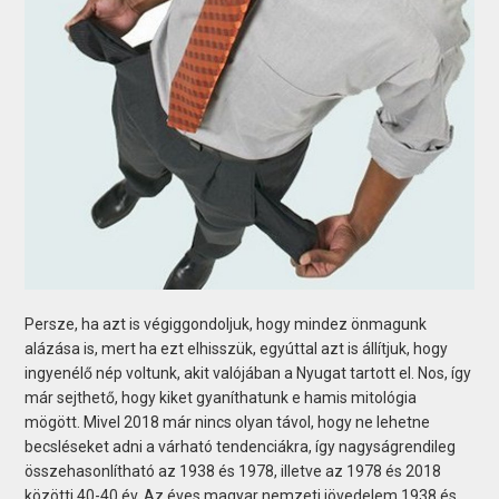
Persze, ha azt is végiggondoljuk, hogy mindez önmagunk
alázása is, mert ha ezt elhisszük, egyúttal azt is állítjuk, hogy
ingyenélő nép voltunk, akit valójában a Nyugat tartott el. Nos, így
már sejthető, hogy kiket gyaníthatunk e hamis mitológia
mögött. Mivel 2018 már nincs olyan távol, hogy ne lehetne
becsléseket adni a várható tendenciákra, így nagyságrendileg
összehasonlítható az 1938 és 1978, illetve az 1978 és 2018
közötti 40-40 év. Az éves magyar nemzeti jövedelem 1938 és