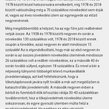
1978 között közel hatszorosára emelkedett, míg 1978 és 2018
között valószínűleg még a 70 százalékos növekedést sem érjük
el, vagyis az éves növekedési ütem az egynegyede az előző
negyvenévinek.
Még megdöbbentőbb a helyzet, ha az egy főre jutó reálbéreket
vetjük össze. Az 1938 és 1978 közötti negyven év során a
növekedés 130 százalékos volt, 1978 és 2018 között ennek
csupán a töredéke, azaz negyven év alatt mindössze 15
százalék! Az is elgondolkodtató, hogy már az első negyven év
során is az összes jövedelem növekedési ütemének mindössze
26 százalékos volt a reálbér-növekedése, ez a második 40 év
során tovább süllyed, egészen 18 százalékra. És mivel a bér a
népesség túlnyomó többségét kitevő munkavállalók
jövedelemalapja, azt kell feltételeznünk, hogy a
tőketulajdonosok javára nyílt tovább a már azt megelőzően is
katasztrofális jövedelemolló. A második negyven évben a
bérből és fizetésből élők kifosztási rátája 30-40 százalékban
továbbromlott, hisz a tőkejövedelmek növekedési üteme
sokszorosan, és egyre gyorsuló ütemben múlta felül a
munkajövedelmekét. Ha ezekhez az elég vészjósló