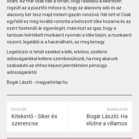
oltani. Az már csak hab a tortán, hogy ráadásul a sikeresen
rögzült az a pusztító mítosz is, hogy az alacsony adó és az
alacsony bér tesz majd minket igazán vonzóvá. Hát tett is! Csak
egyfelől ez még tovább rontotta a behozott tőke hozama és az
ezért fizetendő ár egyenlegét, másrészt az igaz, hogy a
tartósan leértékelt munkaerő nyomán a tőke bejön, a munkaerő
viszont, legalább is a használható, az meg kimegy.
Legelőször is tehát ezekkel a lelki, erkölcsi, szellemi
adósságainkkal kellene szembesülnünk, ha meg akarunk
szabadulni az ehhez képest jelentéktelen pénzügyi
adósságainktól.
Bogár László - magyarhirlap.hu
Előző cikk
Következő cikk
Kitekintő - Siker és
Bogár László: Ha
szerencse
elütne a villamos