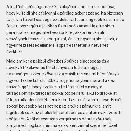
A legfőbb adósságunk ezért valójában annak a kimondása,
hogy külföldi hitelt felvenni kizárólag akkor szabad, ha biztosan
tudjuk, a felvett összeg hozadéka tartósan nagyobb lesz, mint a
felvett összegért a jövőben fizetendő kamat. Ha erre nincs
garancia, és mégis hitelt veszünk fel, akkor rendkívüli
veszélynek tesszük ki magunkat, és a magyar uralmi elitek, a
figyelmeztetések ellenére, éppen ezt tették a hetvenes
években.
Majd amikor az ebből következő súlyos eladósodás és a
növekvő tőkekivonás tőkehiányossá tette a magyar
gazdaságot, akkor elkövették a másik történelmi bűnt. Vagyis
úgy vontak be külföldi tőkét, hogy homályban maradt az az
összefüggés, hogy ezekkel a feltételekkel a magyar
társadalomnak tartósan sokkal többe kerül a külföldi tőke itt
léte, s működési feltételeinek rendszeres újratermelése. Ennél
sokkal kevesebb hasznot hoz ez a tőke számunkra, amit
leginkább csak az általuk kifizetett bér és az államnak fizetett
adó jelent. A tőkebevonást szorgalmazó döntés körülbelül
annyira volt logikus, mint ha valaki kerozinnal szeretne tüzet