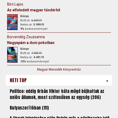
Bíró Lajos
Az elfeledett magyar tündérhit
Könyv
Bolti ár:
6 600 Ft
Netes ár:
5 999 Ft
9%
kedvezménnyel
Borvendég Zsuzsanna
Nagyapám a doni pokolban
Könyv
Bolti ár:
4 990 Ft
Netes ár:
4 491 Ft
10%
kedvezménnyel
Magyar Menedék Könyvesház
-
HETI TOP
Politico: eddig Orbán Viktor háta mögé bújhattak az
uniós államok, most szétesőben az egység (206)
Kutyaszorítóban (111)