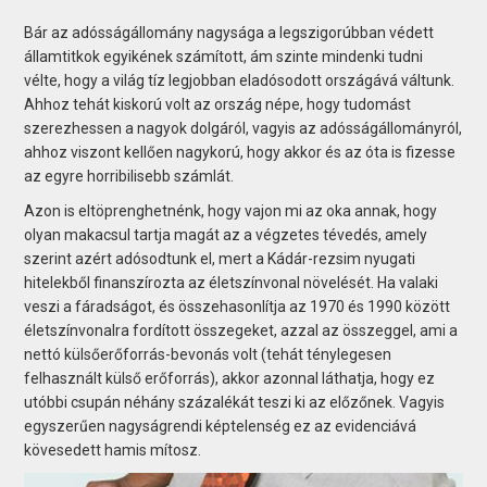
Bár az adósságállomány nagysága a legszigorúbban védett
államtitkok egyikének számított, ám szinte mindenki tudni
vélte, hogy a világ tíz legjobban eladósodott országává váltunk.
Ahhoz tehát kiskorú volt az ország népe, hogy tudomást
szerezhessen a nagyok dolgáról, vagyis az adósságállományról,
ahhoz viszont kellően nagykorú, hogy akkor és az óta is fizesse
az egyre horribilisebb számlát.
Azon is eltöprenghetnénk, hogy vajon mi az oka annak, hogy
olyan makacsul tartja magát az a végzetes tévedés, amely
szerint azért adósodtunk el, mert a Kádár-rezsim nyugati
hitelekből finanszírozta az életszínvonal növelését. Ha valaki
veszi a fáradságot, és összehasonlítja az 1970 és 1990 között
életszínvonalra fordított összegeket, azzal az összeggel, ami a
nettó külsőerőforrás-bevonás volt (tehát ténylegesen
felhasznált külső erőforrás), akkor azonnal láthatja, hogy ez
utóbbi csupán néhány százalékát teszi ki az előzőnek. Vagyis
egyszerűen nagyságrendi képtelenség ez az evidenciává
kövesedett hamis mítosz.