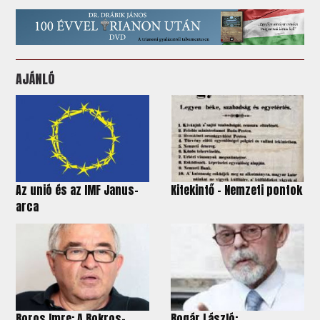
AJÁNLÓ
Az unió és az IMF Janus-
Kitekintő - Nemzeti pontok
arca
Boros Imre: A Bokros-
Bogár László: