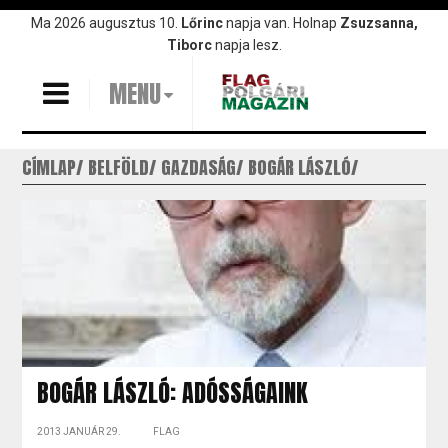
Ugrás
Ma 2026 augusztus 10.
Lőrinc
napja van. Holnap
Zsuzsanna,
a
Tiborc
napja lesz.
tartalomra
MENU
CÍMLAP
BELFÖLD
GAZDASÁG
BOGÁR LÁSZLÓ
BOGÁR LÁSZLÓ: ADÓSSÁGAINK
2013 JANUÁR 29.
FLAG