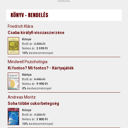
hirdetés
KÖNYV - RENDELÉS
Friedrich Klára
Csaba királyfi visszaszerzése
Könyv
Bolti ár:
3 999 Ft
Netes ár:
3 599 Ft
10%
kedvezménnyel
Mindwell Pszichológia
Ki fontos? Mi fontos? - Kártyajáték
Kártya
Bolti ár:
9 990 Ft
Netes ár:
9 990 Ft
0%
kedvezménnyel
Andreas Moritz
Soha többé cukorbetegség
Könyv
Bolti ár:
4 200 Ft
Netes ár:
3 800 Ft
10%
kedvezménnyel