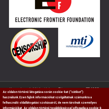
Kapcsolat
Médiaajánlat
Impresszum
GDPR
Az oldalon történő látogatása során cookie-kat (“sütiket”)
használunk.
Ezen fájlok információkat szolgáltatnak számunkra a
felhasználó oldallátogatási szokásairól, de nem tárolnak személyes
RSS
információkat. Az oldalon történő továbblépéssel elfogadja a cookie-k