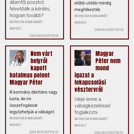
államfői posztot,
előbb-utóbb mindig
felvetődik a kérdés,
megfékezték.
hogyan tovább?
MONDOM A MAGAMÉT
MONDOM A MAGAMÉT
MŰHELY
MŰHELY
2026 AUGUSZTUS 02.
2026 AUGUSZTUS 02.
Nem várt
Magyar
helyről
Péter nem
kapott
mond
hatalmas pofont
igazat a
Magyar Péter
lekapcsolási
vésztervről
A kormány dilettáns vagy
lusta, de mi
Ideje lenne a
összefogással
válságkezeléssel
legyőzhetjük a válságot.
foglalkozni.
MONDOM A MAGAMÉT
MONDOM A MAGAMÉT
MŰHELY
MŰHELY
2026 AUGUSZTUS 01.
2026 AUGUSZTUS 01.