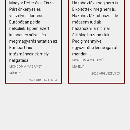
Magyar Péter és a Tisza
Hazahozták, meg nem is.
Párt önkényes és
Elköltötték, meg nem is.
veszélyes döntései
Hazahozták többször, de
Európában példa
mégsem tudják
nélküliek. Éppen ezért
hazahozni, amit már
különösen súlyos és
állítólag hazahoztak.
megmagyarázhatatlan az
Pedig mennyivel
Európai Unió
egyszerűbb lenne igazat
intézményeinek mély
mondani...
hallgatása.
MONDOM A MAGAMÉT
MONDOM A MAGAMÉT
MŰHELY
MŰHELY
2026 AUGUSZTUS 03.
2026 AUGUSZTUS 03.