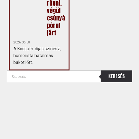
rúgni,
végül
csúnyán
pórul
járt
2026.06.08
A Kossuth-díjas színész,
humorista hatalmas
bakot lőtt.
KERESÉS