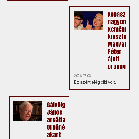
Kopasz
nagyon
keményen
kiosztotta
Magyar
Péter
ájult
propagandis
2026.07.03
Ez azért elég ciki volt.
Gálvölgyi
János
arcátlanul
Orbánékba
akart