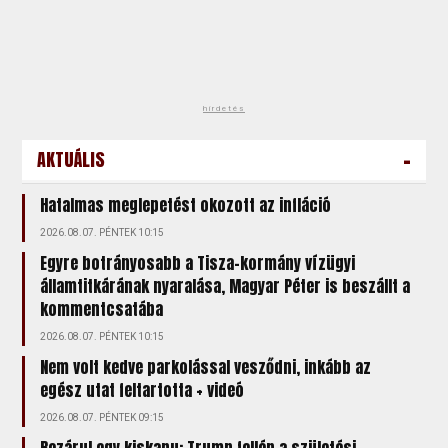
hirdetés
-
AKTUÁLIS
Hatalmas meglepetést okozott az infláció
2026.08.07. PÉNTEK 10:15
Egyre botrányosabb a Tisza-kormány vízügyi
államtitkárának nyaralása, Magyar Péter is beszállt a
kommentcsatába
2026.08.07. PÉNTEK 10:15
Nem volt kedve parkolással vesződni, inkább az
egész utat feltartotta + videó
2026.08.07. PÉNTEK 09:15
Bezárul egy kiskapu: Trump fellép a születési