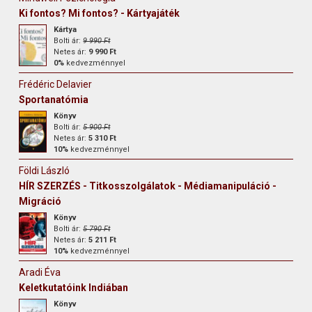
Ki fontos? Mi fontos? - Kártyajáték
Kártya
Bolti ár:
9 990 Ft
Netes ár:
9 990 Ft
0%
kedvezménnyel
Frédéric Delavier
Sportanatómia
Könyv
Bolti ár:
5 900 Ft
Netes ár:
5 310 Ft
10%
kedvezménnyel
Földi László
HÍR SZERZÉS - Titkosszolgálatok - Médiamanipuláció -
Migráció
Könyv
Bolti ár:
5 790 Ft
Netes ár:
5 211 Ft
10%
kedvezménnyel
Aradi Éva
Keletkutatóink Indiában
Könyv