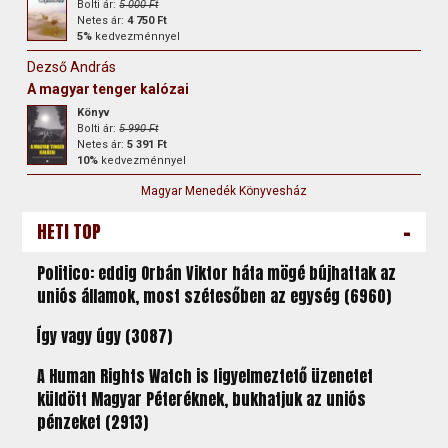
Bolti ár:
5 000 Ft
Netes ár:
4 750 Ft
5%
kedvezménnyel
Dezső András
A magyar tenger kalózai
Könyv
Bolti ár:
5 990 Ft
Netes ár:
5 391 Ft
10%
kedvezménnyel
Magyar Menedék Könyvesház
-
HETI TOP
Politico: eddig Orbán Viktor háta mögé bújhattak az
uniós államok, most szétesőben az egység (6960)
Így vagy úgy (3087)
A Human Rights Watch is figyelmeztető üzenetet
küldött Magyar Péteréknek, bukhatjuk az uniós
pénzeket (2913)