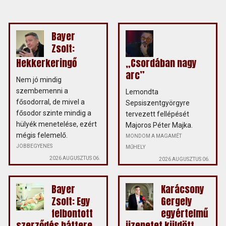
Bayer
Zsolt:
Hekkerkeringő
„Csordában nagy
arc”
Nem jó mindig
szembemenni a
Lemondta
fősodorral, de mivel a
Sepsiszentgyörgyre
fősodor szinte mindig a
tervezett fellépését
hülyék menetelése, ezért
Majoros Péter Majka.
mégis felemelő.
MONDOM A MAGAMÉT
JOBBEGYENES
MŰHELY
2026 AUGUSZTUS 06.
2026 AUGUSZTUS 06.
Bayer
Karácsony
Zsolt: Egy
Gergely
felbontott
egyértelmű
szerződés háttere
üzenetet küldött