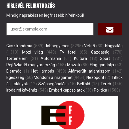
HÍRLEVÉL FELIRATKOZÁS
Mindig naprakészen legfrissebb híreinkből!
Gasztronómia
(539)
Jobbegyenes
(3295)
Vetítő
(30)
Nagyvilág
(1313)
Mozi világ
(440)
Tv fotel
(65)
Gazdaság
(770)
Történelem
(21)
Autómánia
(61)
Kultúra
(13)
Sport
(731)
Rejtőzködő magyarország
(168)
Mozaik
(85)
Flag gondolja
(43)
Életmód
(1)
Heti lámpás
(459)
Alámerült atlantiszom
(142)
Egészség
(50)
Mondom a magamét
(9464)
Nézőpont
(2)
Titkok
és talányok
(12)
Szépségápolás
(15)
Belföld
(13)
Tereb
(146)
Irodalmi kávéház
(549)
Emberi kapcsolatok
(36)
Politika
(1588)