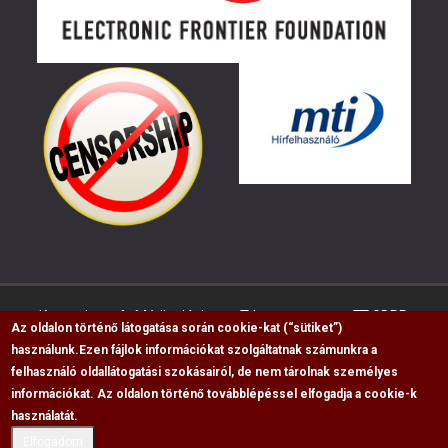
Kapcsolat
Médiaajánlat
Impresszum
GDPR
Az oldalon történő látogatása során cookie-kat (“sütiket”)
használunk.
Ezen fájlok információkat szolgáltatnak számunkra a
felhasználó oldallátogatási szokásairól, de nem tárolnak személyes
RSS
információkat. Az oldalon történő továbblépéssel elfogadja a cookie-k
Copyright © 2009-2026, Flag Polgári Magazin saját
használatát.
cikkeinek átvétele, másolása csak a forrás
Elfogadom