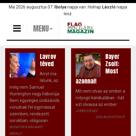
Ugrás
Ma 2026 augusztus 07.
Ibolya
napja van. Holnap
László
napja
a
lesz.
tartalomra
MENU
Lavrov
Bayer
téved
Zsolt:
Most
Amit ma
azonnal!
látunk, az
még nem Samuel
Mit nem olvas az ember a
Huntington nagy háborúja.
rotyogó kánikulában - hát
Nem egységes civilizációk
ezt olvassa az ember:
vonulnak fel egymással
JOBBEGYENES
szemben, rendezett
2026 AUGUSZTUS 07.
sorokban, világosan...
MONDOM A MAGAMÉT
MŰHELY