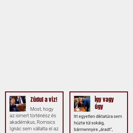
Zúdul a víz!
Így vagy
úgy
Most, hogy
az ismert történész és
Itt egyetlen diktatúra sem
akadémikus, Romsics
húzta túl sokáig,
Ignác sem vállalta el az
bármennyire „áradt”,