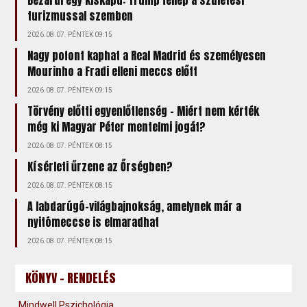
turizmussal szemben
2026.08.07. PÉNTEK 09:15
Nagy pofont kaphat a Real Madrid és személyesen
Mourinho a Fradi elleni meccs előtt
2026.08.07. PÉNTEK 09:15
Törvény előtti egyenlőtlenség – Miért nem kérték
még ki Magyar Péter mentelmi jogát?
2026.08.07. PÉNTEK 08:15
Kísérleti űrzene az Őrségben?
2026.08.07. PÉNTEK 08:15
A labdarúgó-világbajnokság, amelynek már a
nyitómeccse is elmaradhat
2026.08.07. PÉNTEK 08:15
KÖNYV - RENDELÉS
Mindwell Pszichológia