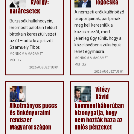
György:
fogócska
Határesetek
A nemzeti erők különböző
csoportjainak, pártjainak
Burzsoák hullahegyein,
meg kell keresniük a
lerombolt palotáin feldúlt
közös mezőt, mert
birtokain keresztül vezet
jelenleg úgy tűnik, hogy a
az út – adta ki a jelszót
közeljövőben szükségük
Szamuely Tibor.
lehet egymásra.
MONDOM A MAGAMÉT
MONDOM A MAGAMÉT
MŰHELY
MŰHELY
2026 AUGUSZTUS 04.
2026 AUGUSZTUS 04.
Vitézy
Dávid
Alkotmányos puccs
kommentháborúban
és önkényuralmi
bizonygatja, hogy
rendszer
nem hozták haza az
Magyarországon
uniós pénzeket