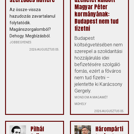
Magyar Péter
Az össze-vissza
kormányának:
hazudozás zavartalanul
Budapest nem tud
folytatódik.
fizetni
Magánszorgalomból?
Dehogy. Megbízásból.
Budapest
JOBBEGYENES
költségvetésében nem
2026 AUGUSZTUS 05.
szerepel a szolidaritási
hozzájárulás idei
befizetésére szolgáló
forrás, ezért a főváros
nem tud fizetni –
jelentette ki Karácsony
Gergely.
MONDOM A MAGAMÉT
MŰHELY
2026 AUGUSZTUS 05.
Pilhál
Hárompárti