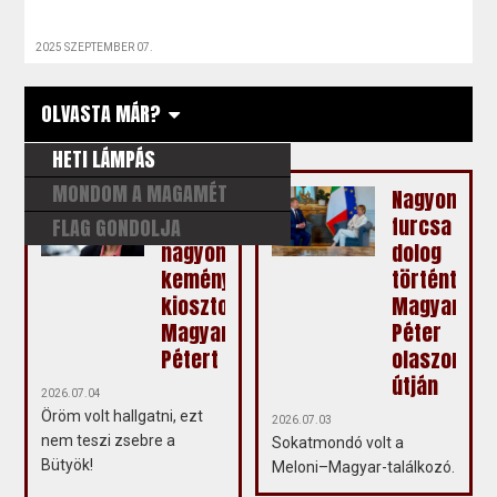
2025 SZEPTEMBER 07.
OLVASTA MÁR?
HETI LÁMPÁS
MONDOM A MAGAMÉT
Fodor
Nagyon
Gábor
furcsa
FLAG GONDOLJA
nagyon
dolog
keményen
történt
kiosztotta
Magyar
Magyar
Péter
Pétert
olaszorszá
útján
2026.07.04
Öröm volt hallgatni, ezt
2026.07.03
nem teszi zsebre a
Sokatmondó volt a
Bütyök!
Meloni–Magyar-találkozó.