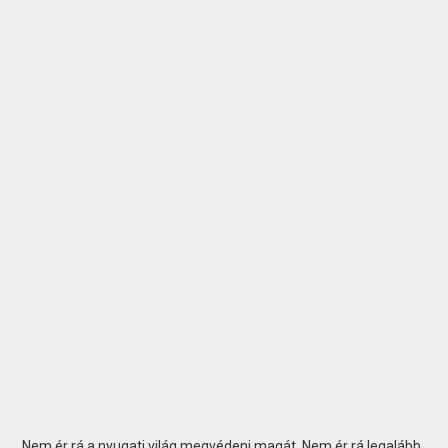
Nem ér rá a nyugati világ megvédeni magát. Nem ér rá legalább