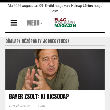
Ugrás
Ma 2026 augusztus 09.
Emőd
napja van. Holnap
Lőrinc
napja
a
lesz.
tartalomra
MENU
CÍMLAP
NÉZŐPONT
JOBBEGYENES
BAYER ZSOLT: KI KICSODA?
2019 MÁRCIUS 29.
FLAG