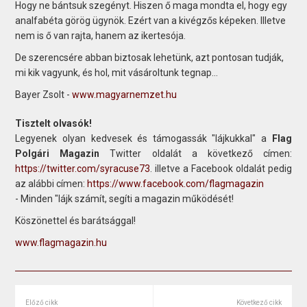
Hogy ne bántsuk szegényt. Hiszen ő maga mondta el, hogy egy
analfabéta görög ügynök. Ezért van a kivégzős képeken. Illetve
nem is ő van rajta, hanem az ikertesója.
De szerencsére abban biztosak lehetünk, azt pontosan tudják,
mi kik vagyunk, és hol, mit vásároltunk tegnap…
Bayer Zsolt -
www.magyarnemzet.hu
Tisztelt olvasók!
Legyenek olyan kedvesek és támogassák "lájkukkal" a
Flag
Polgári Magazin
Twitter oldalát a következő címen:
https://twitter.com/syracuse73
. illetve a Facebook oldalát pedig
az alábbi címen:
https://www.facebook.com/flagmagazin
- Minden "lájk számít, segíti a magazin működését!
Köszönettel és barátsággal!
www.flagmagazin.hu
Előző cikk
Következő cikk