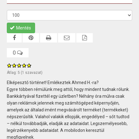
Mentés
0
Átlag:
5
(
1
szavazat)
Elképesztő történet! Emlékeztek Ahmed H.-ra?
Egyre többen rémülünk meg attól, hogy mindent tudnak rólunk.
Bankkártyával fizettél egy üzletben? Néhány óra múlva csak
olyan reklámok jelennek meg számítógéped képernyőjén,
amelyek az általad imént megvásárolt terméket (termékeket)
népszerűsítik. Valahol valakik ellopják, engedélyed – sőt tudtod
– nélkül továbbadják, eladják az adataidat. Legszemélyesebb,
legérzékenyebb adataidat. A mobilodon keresztül
megfigyelnek.