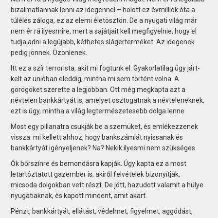
bizalmatlannak lenni az idegennel – holott ez évmilliók óta a
túlélés záloga, ez az elemi életösztön. De a nyugati világ már
nem ér rá ilyesmire, mert a sajátjait kell megfigyelnie, hogy el
tudja adni a legújabb, kéthetes slágerterméket. Az idegenek
pedig jönnek. Özönlenek.
Itt ez a szír terrorista, akit mi fogtunk el. Gyakorlatilag úgy járt-
kelt az unióban eleddig, mintha mi sem történt volna. A
görögöket szerette a legjobban. Ott még megkapta azt a
névtelen bankkártyát is, amelyet osztogatnak a névteleneknek,
ezt is úgy, mintha a világ legtermészetesebb dolga lenne.
Most egy pillanatra csukják be a szemüket, és emlékezzenek
vissza: mi kellett ahhoz, hogy bankszámlát nyissanak és
bankkártyát igényeljenek? Na? Nekik ilyesmi nem szükséges.
Ők bőrszínre és bemondásra kapják. Úgy kapta ez a most
letartóztatott gazember is, akiről felvételek bizonyítják,
micsoda dolgokban vett részt. De jött, hazudott valamit a hülye
nyugatiaknak, és kapott mindent, amit akart.
Pénzt, bankkártyát, ellátást, védelmet, figyelmet, aggódást,