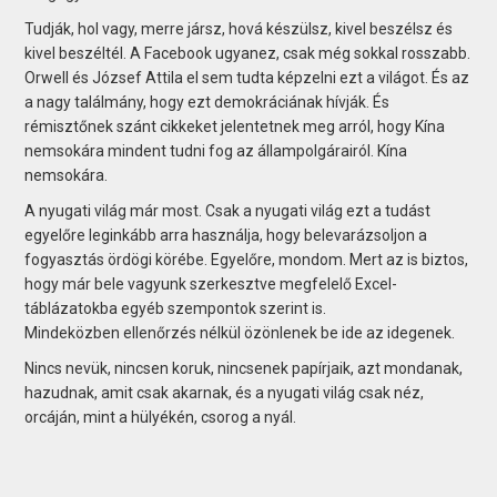
Tudják, hol vagy, merre jársz, hová készülsz, kivel beszélsz és
kivel beszéltél. A Facebook ugyanez, csak még sokkal rosszabb.
Orwell és József Attila el sem tudta képzelni ezt a világot. És az
a nagy találmány, hogy ezt demokráciának hívják. És
rémisztőnek szánt cikkeket jelentetnek meg arról, hogy Kína
nemsokára mindent tudni fog az állampolgárairól. Kína
nemsokára.
A nyugati világ már most. Csak a nyugati világ ezt a tudást
egyelőre leginkább arra használja, hogy belevarázsoljon a
fogyasztás ördögi körébe. Egyelőre, mondom. Mert az is biztos,
hogy már bele vagyunk szerkesztve megfelelő Excel-
táblázatokba egyéb szempontok szerint is.
Mindeközben ellenőrzés nélkül özönlenek be ide az idegenek.
Nincs nevük, nincsen koruk, nincsenek papírjaik, azt mondanak,
hazudnak, amit csak akarnak, és a nyugati világ csak néz,
orcáján, mint a hülyékén, csorog a nyál.