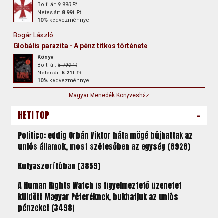
Bolti ár:
9 990 Ft
Netes ár:
8 991 Ft
10%
kedvezménnyel
Bogár László
Globális parazita - A pénz titkos története
Könyv
Bolti ár:
5 790 Ft
Netes ár:
5 211 Ft
10%
kedvezménnyel
Magyar Menedék Könyvesház
-
HETI TOP
Politico: eddig Orbán Viktor háta mögé bújhattak az
uniós államok, most szétesőben az egység (8928)
Kutyaszorítóban (3859)
A Human Rights Watch is figyelmeztető üzenetet
küldött Magyar Péteréknek, bukhatjuk az uniós
pénzeket (3498)