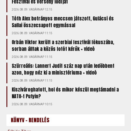
Fesztivál és Verseny fődíját
2026.08.09. VASÁRNAP 12:15
Tóth Alex botrányos meccsen játszott, Gulácsi és
Sallai összecsapott egymással
2026.08.09. VASÁRNAP 11:15
Orbán Viktor került a szerbiai fesztivál fókuszába,
sorban álltak a közös fotót kérők + videó
2026.08.09. VASÁRNAP 11:15
Szürreális: Lannert Judit száz nap után ledöbbent
azon, hogy néz ki a minisztériuma + videó
2026.08.09. VASÁRNAP 11:15
Kiszivároghatott, hol és mikor készül megtámadni a
NATO-t Putyin?
2026.08.09. VASÁRNAP 10:15
KÖNYV - RENDELÉS