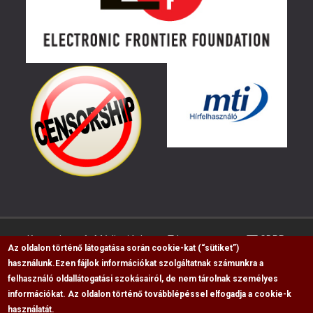
Kapcsolat
Médiaajánlat
Impresszum
GDPR
Az oldalon történő látogatása során cookie-kat (“sütiket”)
használunk.
Ezen fájlok információkat szolgáltatnak számunkra a
felhasználó oldallátogatási szokásairól, de nem tárolnak személyes
RSS
információkat. Az oldalon történő továbblépéssel elfogadja a cookie-k
Copyright © 2009-2026, Flag Polgári Magazin saját
használatát.