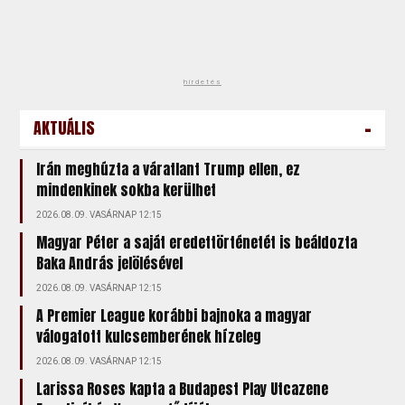
hirdetés
-
AKTUÁLIS
Irán meghúzta a váratlant Trump ellen, ez
mindenkinek sokba kerülhet
2026.08.09. VASÁRNAP 12:15
Magyar Péter a saját eredettörténetét is beáldozta
Baka András jelölésével
2026.08.09. VASÁRNAP 12:15
A Premier League korábbi bajnoka a magyar
válogatott kulcsemberének hízeleg
2026.08.09. VASÁRNAP 12:15
Larissa Roses kapta a Budapest Play Utcazene