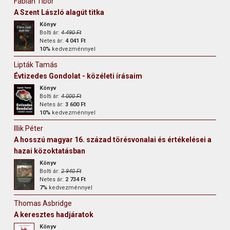
Fábián Tibor
A Szent László alagút titka
Könyv
Bolti ár:
4 490 Ft
Netes ár:
4 041 Ft
10%
kedvezménnyel
Lipták Tamás
Évtizedes Gondolat - közéleti írásaim
Könyv
Bolti ár:
4 000 Ft
Netes ár:
3 600 Ft
10%
kedvezménnyel
Illik Péter
A hosszú magyar 16. század törésvonalai és értékelései a
hazai közoktatásban
Könyv
Bolti ár:
2 940 Ft
Netes ár:
2 734 Ft
7%
kedvezménnyel
Thomas Asbridge
A keresztes hadjáratok
Könyv