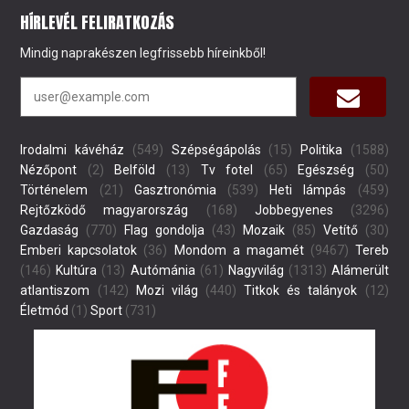
HÍRLEVÉL FELIRATKOZÁS
Mindig naprakészen legfrissebb híreinkből!
Irodalmi kávéház
(549)
Szépségápolás
(15)
Politika
(1588)
Nézőpont
(2)
Belföld
(13)
Tv fotel
(65)
Egészség
(50)
Történelem
(21)
Gasztronómia
(539)
Heti lámpás
(459)
Rejtőzködő magyarország
(168)
Jobbegyenes
(3296)
Gazdaság
(770)
Flag gondolja
(43)
Mozaik
(85)
Vetítő
(30)
Emberi kapcsolatok
(36)
Mondom a magamét
(9467)
Tereb
(146)
Kultúra
(13)
Autómánia
(61)
Nagyvilág
(1313)
Alámerült
atlantiszom
(142)
Mozi világ
(440)
Titkok és talányok
(12)
Életmód
(1)
Sport
(731)