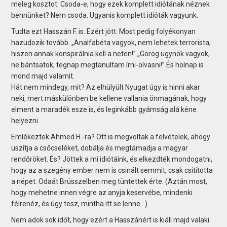
meleg kosztot. Csoda-e, hogy ezek komplett idiótának néznek
bennünket? Nem csoda. Ugyanis komplett idióták vagyunk.
Tudta ezt Hasszán F. is. Ezért jött. Most pedig folyékonyan
hazudozik tovább. „Analfabéta vagyok, nem lehetek terrorista,
hiszen annak konspirálnia kell a neten!” „Görög ügynök vagyok,
ne bántsatok, tegnap megtanultam írni-olvasni!” És holnap is
mond majd valamit.
Hát nem mindegy, mit? Az elhülyült Nyugat úgy is hinni akar
neki, mert máskülönben be kellene vallania önmagának, hogy
elment a maradék esze is, és leginkább gyámság alá kéne
helyezni.
Emlékeztek Ahmed H.-ra? Ott is megvoltak a felvételek, ahogy
uszítja a csőcseléket, dobálja és megtámadja a magyar
rendőröket. És? Jöttek a mi idiótáink, és elkezdték mondogatni,
hogy az a szegény ember nem is csinált semmit, csak csitította
a népet. Odaát Brüsszelben meg tüntettek érte. (Aztán most,
hogy mehetne innen végre az anyja keservébe, mindenki
félrenéz, és úgy tesz, mintha itt se lenne…)
Nem adok sok időt, hogy ezért a Hasszánért is kiáll majd valaki.