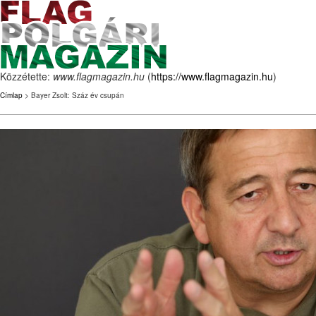
Közzétette:
www.flagmagazin.hu
(
https://www.flagmagazin.hu
)
Címlap
> Bayer Zsolt: Száz év csupán