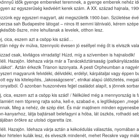
könnyű idők gyenge embereket teremnek, a gyenge emberek nehéz id
gyen az egyszerűség kedvéért kerek szám. A XX. század hajnala, 19
zzünk egy egyszeri magyart, aki megszületik 1900-ban. Születése évé
perzsa sah Budapestre látogat – nincs itt semmi látnivaló, kérem szépen
gkésőbb őszre, mire lehullanak a levelek, otthon lesz.
j, cica, eszem azt a csöpp kis szád…
tán négy év múlva, tizennyolc évesen jó eséllyel még őt is elviszik va
zzad csak, kivilágos virradatig! Húzd, míg a szívemben is hajnalodik!
léli. Hazajön. Idehaza várja már a Tanácsköztársaság (patkánylázadás
ulákot”. Aztán érkezik Trianon iszonyata. A pesti Orpheumban a nagyé
yszeri magyarunk felvidéki, délvidéki, erdélyi, kárpátaljai vagy éppen 
t-ott egy kis kitelepítés, „lakosságcsere”, etnikai alapú üldöztetés, 
zonyatból. Ő azonban huszonéves fejjel családot alapít, s jönnek sor
j, cica, eszem azt a csöpp kis szád! / Nélküled még a mennyország is
lamiért nem töpreng rajta soha, kell-e, szabad-e, s legfőképpen „megé
nnak. Meg a nehéz, de szép élet. És már majdnem minden egyenesbe kerül
n-kanyarhoz, látja bajtársait belefagyni a hóba, lát üszkös, rothadó s
ájában örökre az utolsó cigaretta íze.
léli. Hazajön. Idehaza várja aztán a kékcédulás választás, nyomában a
kor hirtelen kulák lesz, és elveszik mindenét, mehet Recskre vagy má