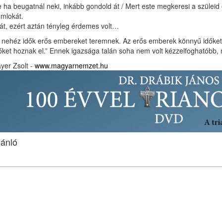
 ha beugatnál neki, inkább gondold át / Mert este megkeresi a szüleid
mlokát.
t, ezért aztán tényleg érdemes volt…
 nehéz idők erős embereket teremnek. Az erős emberek könnyű időke
őket hoznak el.” Ennek igazsága talán soha nem volt kézzelfoghatóbb,
yer Zsolt -
www.magyarnemzet.hu
jánló