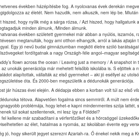
hetvenes években házépítésbe fog. A nyolcvanas évek derekán megves
gigdolgozza az életét. Nem hazudik, nem alkuszik, nem lép be. Miután 
t hiszed, hogy nyílik még a sárga rózsa, / Azt hiszed, hogy hallgatunk
gtagadjuk minden álmunk, /Minden álmunk.
hatvanas években született gyermekei már abban a nyúlós, iszamós, ra
tévesen megtanulták, hogy ami otthon elhangzik, arról a lakás ajtajá
gyal. Egy jó nevű budai gimnáziumban megköti életre szóló barátságait
lszövegeket fordítgatnak a nagy Országh-féle angol–magyar segítségé
ddy’s flown across the ocean / Leaving just a memory / A snapshot in 
 az unokák generációja már mehetett felsőbb iskolába is. S eljöttek a 
aládot alapítottak, vállalták az első gyermeket – aki jó eséllyel az utolsó
gszületése óta. És 2000-ben megszületik a dédunokák generációja.
st jár húszas évei elején. A dédapja ebben a korban volt túl az első vi
dédunoka tétova. Alapvetően fogalma sincs semmiről. A múlt nem érdek
gnagyobb problémája, hogy lehet-e kapni mindenmentes szója lattét, s
henek túl sokat szellentenek, mi lesz így a Földdel?
 fel kellene már szabadítani a vérfertőzőket és a hörcsöggel üzekedőket
viselhetetlen az élet, hatalmas a nyomás, az iskolában évente egy verse
g jó, hogy sikerült jegyet szerezni Azariah-ra. Ő énekel nekik meg a K