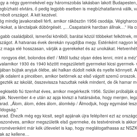
gy a négy gyermekével egy háromszobás lakásban lakott Budapesten, a
gbízható elvtárs, ő pedig legjobb esetben is megbízhatatlanná válik, va
mbolt országot. A két kezével.
g mindig javakorabeli férfi, amikor ráköszön 1956 csodája. Végigharcolja
nkokat, a lánctalpak dübörgését. „…Csapataink harcban állnak…” Ha 
gabb családjából, ismerősi köréből, barátai közül többeket felkötnek,
szágot. A hatvanas évek derekán nyugdíjba megy. Esténként nagyon leh
z maga elé hosszasan, várják a gyerekeket és az unokákat. Hetvenhé
 rongyos élet, bolondos élet! / Mitől tudsz olyan édes lenni, mint a méz
valamikor 1930 és 1940 között megszületett gyermekei kicsi gyermek- 
jában bújtak anyjuk ölébe, aki halkan dúdolt nekik és nyelte könnyeit. 
jik odalent a pincében, amikor betörnek az első vágott szemű oroszok. 
gezték az iskolát, összevissza hazudtak nekik mindent, de ők hamar m
legkisebb fiú tizenhat éves, amikor megérkezik 1956. Szülei próbálják ott
tják. November 4-e után az apja kiviszi a határsávba, hogy menjen, lega
rad. „Álom, álom, édes álom, álomkép / Álmodjuk, hogy egymásé leszün
ldogság.”
rad. Éhezik még egy kicsit, segít apjának újra felépíteni ezt az ország
szonéves, amikor megszületik első gyermeke, és testvéreinek is akkori
romévenként már kék útlevelet is kap, hogy meglátogathassa az ­NSZK
ak az kellene…