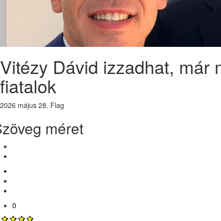
Vitézy Dávid izzadhat, már 
fiatalok
2026 május 28.
Flag
Szöveg méret
0