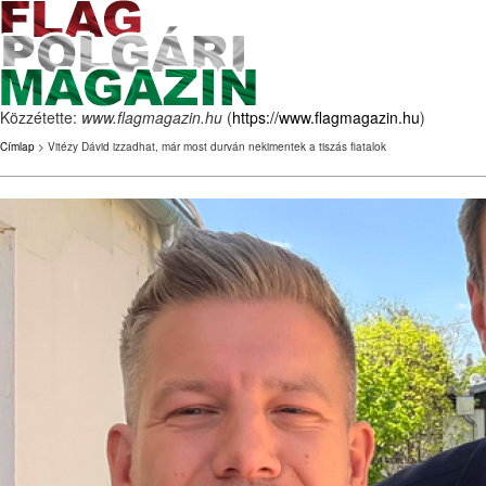
Közzétette:
www.flagmagazin.hu
(
https://www.flagmagazin.hu
)
Címlap
> Vitézy Dávid izzadhat, már most durván nekimentek a tiszás fiatalok