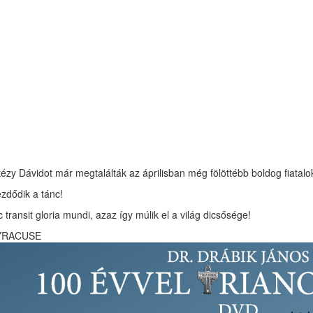
tézy Dávidot már megtalálták az áprilisban még fölöttébb boldog fiatalo
zdődik a tánc!
c transit gloria mundi, azaz így múlik el a világ dicsősége!
YRACUSE