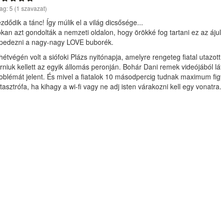
lag:
5
(
1
szavazat)
zdődik a tánc! Így múlik el a világ dicsősége...
kan azt gondolták a nemzeti oldalon, hogy örökké fog tartani ez az áju
pedezni a nagy-nagy LOVE buborék.
hétvégén volt a siófoki Plázs nyitónapja, amelyre rengeteg fiatal utazo
rniuk kellett az egyik állomás peronján. Bohár Dani remek videójából lát
oblémát jelent. És mivel a fiatalok 10 másodpercig tudnak maximum fig
tasztrófa, ha kihagy a wi-fi vagy ne adj isten várakozni kell egy vonat