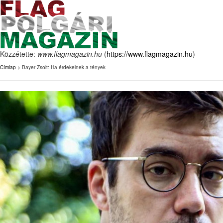
Közzétette:
www.flagmagazin.hu
(
https://www.flagmagazin.hu
)
Címlap
> Bayer Zsolt: Ha érdekelnek a tények