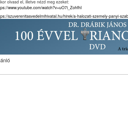
kor olvasd el, illetve nézd meg ezeket:
tps://www.youtube.com/watch?v=uO7i_ZohfhI
tps://szuverenitasvedelmihivatal.hu/hirek/a-halozati-szemely-panyi-sza
jánló