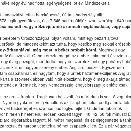
onáké négy év, hadiflotta legénységénél öt év. Mindezeket a
hadosztályt tettek harcképessé, 60 tankhadosztály állt
,578 légifegyverük volt, és 17,545 hadirepülőjük számszerűleg 1940-be
tása maradt: vagy a Szovjetunió azonnali megtámadása, vagy sajá
or beléptem Oroszországba, olyan voltam, mint egy bezárt ajtóval
ek erősek, de mindenekelőtt azt tudta, hogy később még sokkal erősebb
gy-Britanniával, még most is békét próbált kötni.
Meghívott egy
atív és laza volt. Otthon érezte magát az ember nála, mert élvezte a
 egy üveg pezsgőt, mert tudta, hogy én szeretek inni egy pohárnyit eb
dás nélkül, és nagyon szerény ember. Angliáról beszélt. Egyszerűen
artottam csapataimat, és hagytam, hogy a britek hazameneküljenek Angliá
arta a szovjetek abban való hitét eloszlatni, hogy ő meg akarja támad
lentették a Kremlnek, hogy Németország lengyelországi jelenléte csak
 orosz fronton. Tragikusan hősi volt, és mártírium is volt. A végtele
Nyáron gyakran térdig vonultunk az iszapban, télen pedig a nulla fok
 szovjet hadsereget és számos hadifoglyot ejtett. Guderian tábornok
or hirtelen hihetetlenül erősen kezdett fagyni: 40, 42, 50 fok mínusz! E
lárd jégdarabbá fagyott, fél méter magassá, és ez eljegesítette a tank
isszahoztak és harcba vetették a német csapatok ellen. Ez a pár végzete