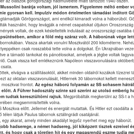
ler az olaszok görögországi hadművelete miatt tartozott 1940 őszén.
lt. Mussolini barátja voltam, jól ismertem. Figyelemre méltó ember
nnie gyorsan kell. Impulzív módon értelmetlen támadást indított G
egtámadják Görögországot, ami enélkül kimaradt volna a háborúból. G
ák használni, hogy levágják a német csapatokat útjukon Oroszország fel
ítmények voltak, de ezek késleltették indulását az oroszországi csatába öt
napsütésében, amikor a föld még száraz volt. A háborúnak vége lett
tábornokában. Vissza akartak vonulni Moszkvától 200 kilométerre. Nehé
 sztyeppéken csak rosszabbá tette volna a dolgokat. Én Ukrajnában vez
e a támadó tankokat és páncélosokat, amelyek a jégbe voltak fagyva. Ez
yenlő. Csak vissza kell emlékeznünk Napóleon visszavonulására októbe
 csata.
döttek, elvágva a szállításoktól, akiket minden oldalról kozákok tízezr
t az oktalan visszavonulását, Hitlernek 30 tábornokot kellett meneszteni
a moszkvai frontot.
Az egész háború folyamán az SS sohasem hátrál
 előtt. A Führer hadosztály szinte szó szerint az utolsó emberig 
m tudtak keresztültörni rajtuk.
Megpróbálták megkerülni az SS-t a hó
erében megsemmisítették volna.
SS Moszkva előtt. Jellemet és energiát mutattak. És Hitler ezt csodálta 
élen látjuk Paulus tábornok sztálingrádi csatájánál.
sa, egy akarat, amely minden akadályt legyőz nyerhet meg egy háborút.
obb hadserege, a német hadsereg, jól kiképzett tisztek ezreivel é
ett, és hogy csak a töretlen hit és egy magasrendű eszme tudja meg