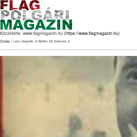
Közzétette:
www.flagmagazin.hu
(
https://www.flagmagazin.hu
)
Címlap
> Léon Degrelle: A Waffen SS története 3.