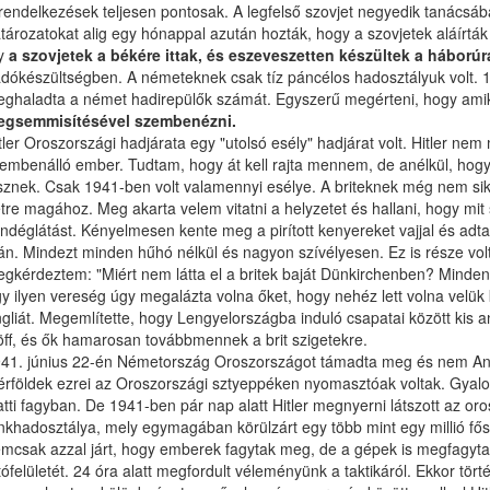
rendelkezések teljesen pontosak. A legfelső szovjet negyedik tanácsába
tározatokat alig egy hónappal azután hozták, hogy a szovjetek aláírt
gy
a szovjetek a békére ittak, és eszeveszetten készültek a háborúr
adókészültségben. A németeknek csak tíz páncélos hadosztályuk volt. 
ghaladta a német hadirepülők számát. Egyszerű megérteni, hogy amiko
egsemmisítésével szembenézni.
tler Oroszországi hadjárata egy "utolsó esély" hadjárat volt. Hitler 
embenálló ember. Tudtam, hogy át kell rajta mennem, de anélkül, hogy
sznek. Csak 1941-ben volt valamennyi esélye. A briteknek még nem sike
tre magához. Meg akarta velem vitatni a helyzetet és hallani, hogy mit
ndéglátást. Kényelmesen kente meg a pirított kenyereket vajjal és adt
án. Mindezt minden hűhó nélkül és nagyon szívélyesen. Ez is része vol
gkérdeztem: "Miért nem látta el a britek baját Dünkirchenben? Mindenki 
y ilyen vereség úgy megalázta volna őket, hogy nehéz lett volna velük
gliát. Megemlítette, hogy Lengyelországba induló csapatai között kis 
öff, és ők hamarosan továbbmennek a brit szigetekre.
41. június 22-én Németország Oroszországot támadta meg és nem Angliát
rföldek ezrei az Oroszországi sztyeppéken nyomasztóak voltak. Gyalog 
atti fagyban. De 1941-ben pár nap alatt Hitler megnyerni látszott az or
nkhadosztálya, mely egymagában körülzárt egy több mint egy millió fős s
mcsak azzal járt, hogy emberek fagytak meg, de a gépek is megfagytak 
tófelületét. 24 óra alatt megfordult véleményünk a taktikáról. Ekkor tö