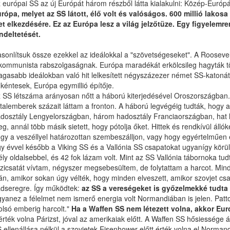
 európai SS az új Európát három részből látta kialakulni: Közép-Európá
rópa, melyet az SS látott, élő volt és valóságos. 600 millió lakos
et elkezdésére. Ez az Európa lesz a világ jelzőtüze. Egy figyelemr
ndeltetését.
sonlítsuk össze ezekkel az ideálokkal a "szövetségeseket". A Rooseve
kommunista rabszolgaságnak. Európa maradékát erkölcsileg hagyták t
gasabb ideálokban való hit lelkesített négyszázezer német SS-katon
kéntesek, Európa egymillió építője.
 SS létszáma arányosan nőtt a háború kiterjedésével Oroszországban. M
atalemberek százait láttam a fronton. A háború legvégéig tudták, hogy 
dosztály Lengyelországban, három hadosztály Franciaországban, hat ha
g, annál több másik sietett, hogy pótolja őket. Hittek és rendkívül áll
gy a veszéllyel határozottan szembeszálljon, vagy hogy egyértelműen ez
y évvel később a Viking SS és a Vallónia SS csapatokat ugyanígy körülk
ly oldalsebbel, és 42 fok lázam volt. Mint az SS Vallónia tábornoka t
zicsatát vívtam, négyszer megsebesültem, de folytattam a harcot. Mi
án, amikor sokan úgy vélték, hogy minden elveszett, amikor szovjet csa
dseregre. Így működtek:
az SS a vereségeket is győzelmekké tudta 
yanez a félelmet nem ismerő energia volt Normandiában is jelen. Patto
olsó emberig harcolt."
Ha a Waffen SS nem létezett volna, akkor Euró
érték volna Párizst, jóval az amerikaiak előtt. A Waffen SS hősiesség
 ellenállása nélkül a szovjetek Eisenhower előtt érték volna el Normand