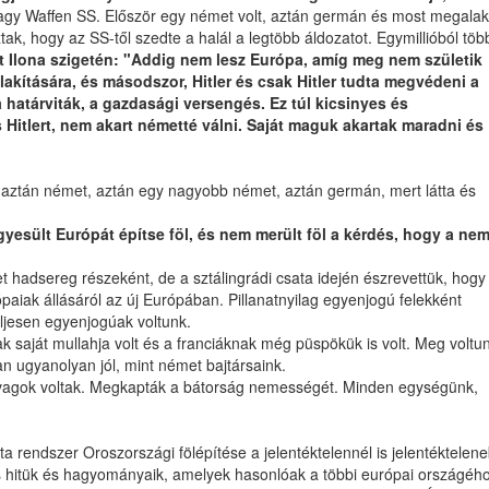
agy Waffen SS. Először egy német volt, aztán germán és most megalak
ak, hogy az SS-től szedte a halál a legtöbb áldozatot. Egymillióból töb
nt Ilona szigetén: "Addig nem lesz Európa, amíg meg nem születik
alakítására, és másodszor, Hitler és csak Hitler tudta megvédeni a
határviták, a gazdasági versengés. Ez túl kicsinyes és
Hitlert, nem akart németté válni. Saját maguk akartak maradni és
lt, aztán német, aztán egy nagyobb német, aztán germán, mert látta és
esült Európát építse föl, és nem merült föl a kérdés, hogy a ne
hadsereg részeként, de a sztálingrádi csata idején észrevettük, hogy
aiak állásáról az új Európában. Pillanatnyilag egyenjogú felekként
Teljesen egyenjogúak voltunk.
ak saját mullahja volt és a franciáknak még püspökük is volt. Meg voltu
n ugyanolyan jól, mint német bajtársaink.
új lovagok voltak. Megkapták a bátorság nemességét. Minden egységünk,
rendszer Oroszországi fölépítése a jelentéktelennél is jelentéktelen
ásos hitük és hagyományaik, amelyek hasonlóak a többi európai országéh