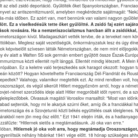
lt az első zsidó deportáció. Gyűlölték őket Spanyolországban, Francia
nyvet az antiszemitizmusról, amelyben megkérdezte sajátmagát: "Nek
s-más időben. Ez azért van, mert bennünk van valami nagyon gyűlölet
lött. Ez a viselkedésük tette őket gyűlöltté. A zsidó faj ezért saj
sok rovására. Ha a nemzetiszocializmus harcban állt a zsidókkal,
metországon kívül. Madagaszkárt vették tervbe, de a terveket nem köv
ttóikban. Meglesz saját vezetőségük, önkormányzatuk lesz és úgy élnek,
jok képviselőit szívesen látták Németországban, de nem mint előjogokk
y év alatt a Waften SS sok germán embert gyűjtött össze Észak-Európá
mmunizmus közti ellentét nyílt lánggá. Ellentét mindig létezett. A Mei
rópában. Ez a keletre való terjeszkedés sok haragot okozott: hogyan tu
eán között? Hogyan követelhette Franciaország Dél-Flandriát és Rousi
lepedtek? Valahogy, valamikor megtették ezt. Az mind rendben volt, h
oszországot, és végül sikerült Hitlert meggyőznöm arról, hogy a némete
ovjet-német szerződés ideje alatt Hitler megpróbált időt nyerni, de a 
gleleplezőbbek. Olvassuk magától Vorosilov marsalltól: "Most van időnk
abad sejteniük, hogy mi le akarjuk szúrni őket, amíg ők a franciákkal
metországa és a Szovjetunió közti békés együttélés csak ideiglenes. Ne
árakból nem jön meg ősz előtt." Ezt 1941 elején írták, és a hadianyagot 
zzáfűzte: "Hitlernek sietős a megtámadásunk. Jó oka van erre."
lóban,
Hitlernek jó oka volt arra, hogy megtámadja Oroszországot,
egyenlítsük néhány hibánkat 1941 vége előtt. 18 hónap szükséges ahho