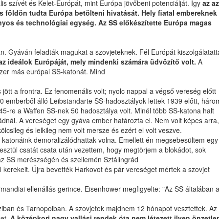
s szívét és Kelet-Európát, mint Európa jövőbeni potenciálját. Így
az az
es földön tudta Európa betölteni hivatását. Hely fiatal embereknek 
ományos és technológiai egység. Az SS előkészítette Európa magas
n. Gyáván feladták magukat a szovjeteknek. Fél Európát kiszolgálatatt
 az ideálok Európáját, mely mindenki számára üdvözítő volt.
A
zer más európai SS-katonát. Mind
tt a frontra. Ez fenomenális volt; nyolc nappal a végső vereség előtt
180 emberből álló Leibstandarte SS-hadosztályok lettek 1939 előtt, háro
5-re a Waffen SS-nek 50 hadosztálya volt. Minél több SS-katona halt
grádnál. A vereséget egy gyáva ember határozta el. Nem volt képes arra,
sileg és lelkileg nem volt mersze és ezért el volt veszve.
 és katonáink demoralizálódhattak volna. Emellett én megsebesültem egy
esztül csatát csata után vezettem, hogy megtörjem a blokádot, sok
 az SS merészségén és szellemén Sztálingrád
l kerekeit. Újra bevették Harkovot és pár vereséget mértek a szovjet
mandiai ellenállás gerince. Eisenhower megfigyelte: "Az SS általában 
ssziban és Tarnopolban. A szovjetek majdnem 12 hónapot vesztettek. Az
ket.
A középkori nagy vallási rendek óta nem létezett ilyen önzetle