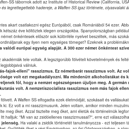
fen-SS tábornok adott az Institute of Historical Review (California, U
és legrettegettebb hadereje, a Waffen SS igaz története, olyasvalaki ál
éntes akart csatlakozni egész Európából, csak Romániából 54 ezer. Abb
k kétszáz éve költöztek idegen országokba. Spanyolországban például 
német önkéntesek először sok különféle nyelvet beszéltek, más szokás
koordináljanak egy ilyen nem egységes tömeget? Ezeknek a problémákn
a valódi európai egység alapját. A 300 ezer német önkéntest szíve
az akadémiák tele voltak. A legszigorúbb fölvételi követelmények és f
 legjobbjaivá válniuk.
ás-fajok-elleni" rasszizmus. Ez németbarát rasszizmus volt. Az vo
etősége volt ezt megakadályozni. Ma mindenütt alkoholistákat és ká
enek föl, hogy a nemzet egészségesen újuljon meg. A germán rass
kutatás volt. A nemzetiszocialista rasszizmus nem más fajok ellen v
.
 fölvett. A Waffen SS elfogadta ezek életmódját, szokásait és vallásuk
k ki. Ez volt a mi rasszizmusunk. Jelen voltam, amikor minden muzulmá
ztelte meg őket. Azzal tisztelte meg őket, ami életük és történelmük legf
Itt halljuk: "Mi van az zsidóellenes rasszizmussal?", erre ezt válaszolh
i jelenség.
Ha valaki a zsidók történetét tanulmányozza - ezt teljesen
et. Gyűlölték őket a régi Egyiptomban, az ősi Görögországban, a római 