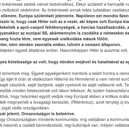
önkéntesek siettek német testvéreikhez. Ekkor született a harmadik n
 civilizáció védelmére. Az önkéntesek annak teljes tudatában csatlakozt
k ellenére, Európa születését jelentette. Napóleon ezt mondta Sze
ször is, hogy csak Hitler volt az a vezér, aki képes volt Európa ki
kelték a apró-cseprő féltékenységek, a harcias hazafiaskodás, a 
gyanakkor az európai SS, akármennyire is csodálta a németeket és 
hang hozta létre, nem egyesek uralkodása mások fölött.
itler, mint minden zseniális ember, túlnőtt a nemzeti állapoton.
y teljesen egyedi általános ember. Hasonlóképpen Hitler is ausztriai vo
s kötelessége az volt, hogy minden erejével és hatalmával az egy
ismertünk meg. Egyedi egységenként mentünk a keleti frontra a német 
 éjjel 8 órán át vitatkoztam Hitlerrel és Himmlerrel a nem német európ
aját zászlónk, saját tisztjeink, saját nyelvünk és saját vallásunk volt. 
 Később minden felekezetnek volt tábori lelkésze. Az iszlám hadosztályn
áttuk, hogy helyünket együtt védjük meg Európát ebben a kritikus órába
i. Akik megnyerték a lovagsági keresztet, (Ritterkreuz), azok tényleg 
k jogát védte országunkban.
t jelenti, Oroszországot is beleértve.
ogy Oroszországban mindenki kommunista, míg valójában a kommunista 
nekik hasonló a családi berendezésük, régi kultúrájuk van, mélyen vall