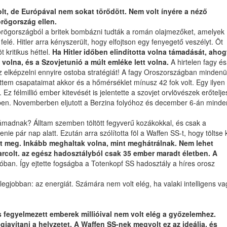
 volt, de Európával nem sokat törődött. Nem volt ínyére a néző
örögország ellen.
örögországból a britek bombázni tudták a román olajmezőket, amelyek
é. Hitler arra kényszerült, hogy elfojtson egy fenyegető veszélyt. Öt
 kritikus héttel.
Ha Hitler időben elindította volna támadását, aho
 volna, és a Szovjetunió a múlt emléke lett volna.
A hirtelen fagy és
z elképzelni ennyire ostoba stratégiát! A fagy Oroszországban mindenü
ettem csapataimat akkor és a hőmérséklet mínusz 42 fok volt. Egy ilyen
 félmillió ember kitevését is jelentette a szovjet orvlövészek erőtelje
rben. Novemberben eljutott a Berzina folyóhoz és december 6-án minde
ei támadnak? Álltam szemben töltött fegyverű kozákokkal, és csak a
e pár nap alatt. Ezután arra szólította föl a Waffen SS-t, hogy töltse k
t meg. Inkább meghaltak volna, mint meghátrálnak. Nem lehet
harcolt. az egész hadosztályból csak 35 ember maradt életben. A
ban. Így ejtette fogságba a Totenkopf SS hadosztály a híres orosz
a legjobban: az energiát. Számára nem volt elég, ha valaki intelligens va
s fegyelmezett emberek millióival nem volt elég a győzelemhez.
javítani a helyzetet. A Waffen SS-nek megvolt ez az ideálja, és