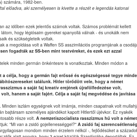
SA) számára, 1982-ben.
tal előadva, aki személyesen is kivette a részét e legendás katonai
an az időben ezek jelentős számok voltak. Számos problémát kellett
látom, hogy légiósaim gyerekei spanyollá válnak - és unokáik nem
aik és szükségleteik voltak.
ak a megoldása volt a Waffen SS asszimilációs programjának a csodáj
sen fogadták az SS-ben mint testvéreket, és ezek ezt azzal
eltételek minden germán önkéntesre is vonatkoztak. Minden módon a
lt a célja, hogy a germán fajt erőssé és egészségessé tegye mind
bítószereseket találunk. Hitler törődött vele, hogy a német
zizmus a saját faj kreatív erejének újrafölfedezése volt,
olt, hanem a saját fajért. Célja a saját faj megvédése és javítása
at. Minden iszlám egységnek volt imámja, minden csapatnak volt mullahj
n bajtársam személyes ajándékot kapott Hitlertől újévkor. Ez nyakék
ontosabb része volt.
A nemzetiszocialista rasszizmus hű volt a német
atjuk: "Mi van a zsidó gojellenességgel?"
A zsidó faj szerencsétlensé
 tárgyilagosan mondom minden érzelem nélkül -, fejlődésüket a százado
idők alatt annyira, hogy 3 ezret közülük Szardíniába deportáltak. Ez