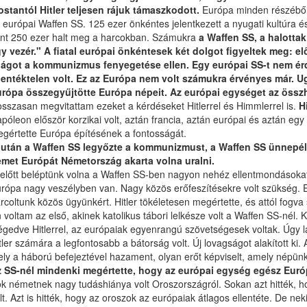
stantól Hitler teljesen rájuk támaszkodott.
Európa minden részéből 
 európai Waffen SS. 125 ezer önkéntes jelentkezett a nyugati kultúra és
nt 250 ezer halt meg a harcokban. Számukra
a Waffen SS, a halotta
y vezér." A fiatal európai önkéntesek két dolgot figyeltek meg: elő
lágot a kommunizmus fenyegetése ellen. Egy európai SS-t nem érde
lentéktelen volt. Ez az Európa nem volt számukra érvényes már. U
rópa összegyűjtötte Európa népeit. Az európai egységet az össz
sszasan megvitattam ezeket a kérdéseket Hitlerrel és Himmlerrel is.
H
póleon először korzikai volt, aztán francia, aztán európai és aztán eg
gértette Európa építésének a fontosságát.
után a Waffen SS legyőzte a kommunizmust, a Waffen SS ünnepélye
met Európát Németország akarta volna uralni.
előtt beléptünk volna a Waffen SS-ben nagyon nehéz ellentmondásokat 
rópa nagy veszélyben van. Nagy közös erőfeszítésekre volt szükség. Egy
rcoltunk közös ügyünkért. Hitler tökéletesen megértette, és attól fogva s
 voltam az első, akinek katolikus tábori lelkésze volt a Waffen SS-nél.
égedve Hitlerrel, az európaiak egyenrangú szövetségesek voltak. Úgy l
tler számára a legfontosabb a bátorság volt. Új lovagságot alakított k
ly a háború befejeztével hazament, olyan erőt képviselt, amely népün
 SS-nél mindenki megértette, hogy az európai egység egész Európá
k németnek nagy tudáshiánya volt Oroszországról. Sokan azt hitték, h
lt. Azt is hitték, hogy az oroszok az európaiak átlagos ellentéte. De 