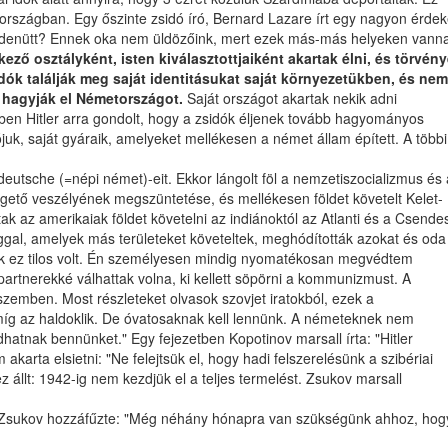
tországban. Egy őszinte zsidó író, Bernard Lazare írt egy nagyon érde
ndenütt? Ennek oka nem üldözőink, mert ezek más-más helyeken vann
ező osztályként, isten kiválasztottjaiként akartak élni, és törvén
zsidók találják meg saját identitásukat saját környezetükben, és nem
n hagyják el Németországot.
Saját országot akartak nekik adni
ben Hitler arra gondolt, hogy a zsidók éljenek tovább hagyományos
juk, saját gyáraik, amelyeket mellékesen a német állam épített. A többi
utsche (=népi német)-eit. Ekkor lángolt föl a nemzetiszocializmus és 
yegető veszélyének megszüntetése, és mellékesen földet követelt Kelet-
k az amerikaiak földet követelni az indiánoktól az Atlanti és a Csende
ggal, amelyek más területeket követeltek, meghódították azokat és oda
nak ez tilos volt. Én személyesen mindig nyomatékosan megvédtem
partnerekké válhattak volna, ki kellett söpörni a kommunizmust. A
szemben. Most részleteket olvasok szovjet iratokból, ezek a
 amíg az haldoklik. De óvatosaknak kell lennünk. A németeknek nem
atnak bennünket." Egy fejezetben Kopotinov marsall írta: "Hitler
rta elsietni: "Ne felejtsük el, hogy hadi felszerelésünk a szibériai
z állt: 1942-ig nem kezdjük el a teljes termelést. Zsukov marsall
Zsukov hozzáfűzte: "Még néhány hónapra van szükségünk ahhoz, hog