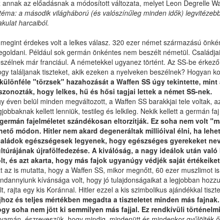
 annak az előadásnak a módosított változata, melyet Leon Degrelle Waf
téma: a második világháború (és valószínűleg minden idők) legvitézebb 
akulat harcaiból.
t megint érdekes volt a lelkes válasz. 320 ezer német származású önk
goldani. Például sok germán önkéntes nem beszélt németül. Családjai
szélnek már franciául. A németekkel ugyanez történt. Az SS-be érkező 
gy találjanak tiszteket, akik ezeken a nyelveken beszélnek? Hogyan 
különféle "törzsek" hazahozását a Waffen SS úgy tekintette, mint 
szonozták, hogy lelkes, hű és hősi tagjai lettek a német SS-nek.
y éven belül minden megváltozott, a Waffen SS barakkjai tele voltak, 
gjobbaknak kellett lenniük, testileg és lelkileg. Nekik kellett a germán faj
germán fajelméletet szándékosan eltorzítják. Ez soha nem volt "m
hető módon. Hitler nem akard degeneráltak millióival élni, ha leh
aládok egészségesek legyenek, hogy egészséges gyerekeket nevelj
ltúrájának újrafölfedezése. A kiválóság, a nagy ideálok után való 
lt, és azt akarta, hogy más fajok ugyanúgy védjék saját értékeiket
t az is mutatta, hogy a Waffen SS, mikor megnőtt, 60 ezer muszlimot is
ndannyiunk kívánsága volt, hogy jó tulajdonságaikat a legjobban hozzu
lt, rajta egy kis Koránnal. Hitler ezzel a kis szimbolikus ajándékkal tis
jhoz és teljes mértékben megadta a tiszteletet minden más fajnak.
gy soha nem jött ki semmilyen más fajjal. Ez rendkívüli történelm
lyamán, észreveszük, hogy mindig, mindenütt és mindenkor gyűlölték ők