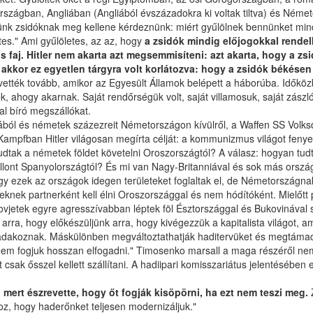
országban, Angliában (Angliából évszázadokra ki voltak tiltva) és Néme
ünk zsidóknak meg kellene kérdeznünk: miért gyűlölnek bennünket mi
es." Ami gyűlöletes, az az, hogy
a zsidók mindig előjogokkal rendelk
átos faj. Hitler nem akarta azt megsemmisíteni: azt akarta, hogy a 
 akkor ez egyetlen tárgyra volt korlátozva: hogy a zsidók békése
ették tovább, amikor az Egyesült Államok belépett a háborúba. Időköz
 ahogy akarnak. Saját rendőrségük volt, saját villamosuk, saját zászló
al bíró megszállókat.
ból és németek százezreit Németországon kívülről, a Waffen SS Volksde
n Kampfban Hitler világosan megírta célját: a kommunizmus világot fen
dtak a németek földet követelni Oroszországtól? A válasz: hogyan tudta
llont Spanyolországtól? És mi van Nagy-Britanniával és sok más orszá
ogy ezek az országok idegen területeket foglaltak el, de Németország
knek partnerként kell élni Oroszországgal és nem hódítóként. Mielőtt 
szovjetek egyre agresszívabban léptek föl Észtországgal és Bukovinával 
 arra, hogy előkészüljünk arra, hogy kivégezzük a kapitalista világot,
 hadakoznak. Máskülönben megváltoztathatják haditervüket és megtámadh
m fogjuk hosszan elfogadni." Timosenko marsall a maga részéről nem aka
csak ősszel kellett szállítani. A hadiipari komisszariátus jelentésében e
 mert észrevette, hogy őt fogják kisöpörni, ha ezt nem teszi meg.
z, hogy haderőnket teljesen modernizáljuk."