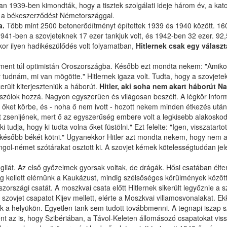
n 1939-ben kimondták, hogy a tisztek szolgálati ideje három év, a kat
ák a békeszerződést Németországgal.
a.
Több mint 2500 betonerődítményt építettek 1939 és 1940 között. 160 
1941-ben a szovjeteknek 17 ezer tankjuk volt, és 1942-ben 32 ezer. 92
r ilyen hadikészülődés volt folyamatban,
Hitlernek csak egy válasz
nem ment túl optimistán Oroszországba. Később ezt mondta nekem: "Amik
 tudnám, mi van mögötte." Hitlernek igaza volt. Tudta, hogy a szovjet
rült kiterjeszteniük a háborút.
Hitler, aki soha nem akart háborút Na
 szólok hozzá. Nagyon egyszerűen és világosan beszélt. A légkör inform
a őket körbe, és - noha ő nem ivott - hozott nekem minden étkezés után
t zsenijének, mert ő az egyszerűség embere volt a legkisebb alakosko
tudja, hogy ki tudta volna őket füstölni." Ezt felelte: "Igen, visszat
 később békét kötni." Ugyanekkor Hitler azt mondta nekem, hogy nem ak
angol-német szótárakat osztott ki. A szovjet kémek kötelességtudóan je
. Az első győzelmek gyorsak voltak, de drágák. Hősi csatában éltem az
kellett elérnünk a Kaukázust, mindig szélsőséges körülmények között. 
oszországi csatát. A moszkvai csata előtt Hitlernek sikerült legyőznie a
zovjet csapatot Kijev mellett, elérte a Moszkvai villamosvonalakat. Ekk
a helyükön. Egyetlen tank sem tudott továbbmenni. A tegnapi iszap szi
rtént az is, hogy Szibériában, a Távol-Keleten állomásozó csapatokat v