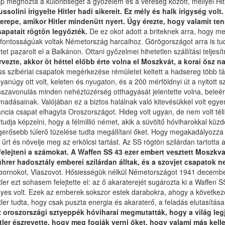
p meghozta a különbséget a győzelem és a vereség között, mellyel Hit
ssolini irigyelte Hitler hadi sikereit. Ez mély és halk irigység vo
erepe, amikor Hitler mindenütt nyert. Úgy érezte, hogy valamit te
apatait rögtön legyőzték.
De ez okot adott a briteknek arra, hogy m
tfontosságúak voltak Németország harcaihoz. Görögországot arra is tudt
tet pazarolt el a Balkánon. Ottani győzelmei hihetetlen szállítási teljes
rvezte, akkor öt héttel előbb érte volna el Moszkvát, a korai ősz 
iss szibériai csapatok megérkezése rémületet keltett a hadsereg több 
yanúgy ott volt, keleten és nyugaton, és a 200 mérföldnyi út a nyitott
sszavonulás minden nehéztüzérség otthagyását jelentette volna, beleértv
madásainak. Valójában ez a biztos halálnak való kitevésükkel volt eg
ancia csapat elhagyta Oroszországot. Hideg volt ugyan, de nem volt téli
 tudja képzelni, hogy a félmillió német, akik a süvöltő hóviharokkal küz
gerősebb túlerő tüzelése tudta megállítani őket. Hogy megakadályozza ez
 űrt és növelje meg az erkölcsi tartást. Az SS rögtön szilárdan tartotta 
felejteni a számokat. A Waffen SS 43 ezer embert vesztett Moszkva
hrer hadosztály emberei szilárdan álltak, és a szovjet csapatok ne
bornokot, Vlaszovot. Hősiességük nélkül Németországot 1941 decemb
tler ezt sohasem felejtette el: az ő akaraterejét sugározta ki a Waffen 
yes volt. Ezek az emberek sokszor estek darabokra, ahogy a következő t
tler tudta, hogy csak puszta energia és akaraterő, a feladás elutasítá
 oroszországi sztyeppék hóviharai megmutatták, hogy a világ legj
tler észrevette, hogy meg fogják verni őket, hogy valami más kell