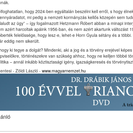
vnák.
lfoghatatlan, hogy 2024-ben egyáltalán beszélni kell erről, s hogy élnek
ennyáradatot, mi pedig a nemzeti kormányzás kellős közepén sem tud
laludt az ügy” – így fogalmazott Hetzmann Róbert abban a minapi interj
m azért harcoltak apáink 1956-ban, és nem azért akartunk változást 1
berték felelőssége, hogy lesz-e, lehet-e Horn Gyula sétány és a többi. 
r eddig nem sikerült.
hogy ki tegye a dolgát? Mindenki, aki a jog és a törvény erejével képes
pviselőkre, történészekre van szükség ahhoz, hogy ne kelljen többé t
litika – annál inkább köztisztasági igény, igazságkeresés és törvénytiszt
entesi - Zöldi László -
www.magyarnemzet.hu
jánló