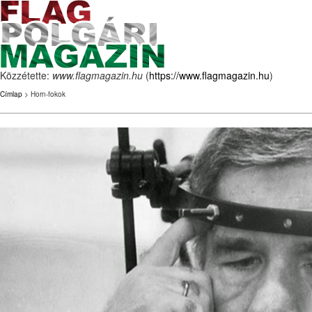
Közzétette:
www.flagmagazin.hu
(
https://www.flagmagazin.hu
)
Címlap
> Horn-fokok