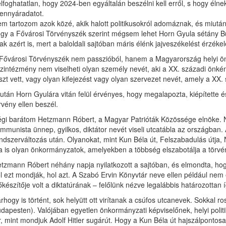
lfoghatatlan, hogy 2024-ben egyáltalán beszélni kell erről, s hogy élnek
ennyáradatot.
m tartozom azok közé, akik halott politikusokról adomáznak, és miut
gy a Fővárosi Törvényszék szerint mégsem lehet Horn Gyula sétány 
ak azért is, mert a baloldali sajtóban máris élénk jajveszékelést érzékel
Fővárosi Törvényszék nem passzióból, hanem a Magyarország helyi ö
zintézmény nem viselheti olyan személy nevét, aki a XX. századi önké
szt vett, vagy olyan kifejezést vagy olyan szervezet nevét, amely a XX. 
után Horn Gyulára vitán felül érvényes, hogy megalapozta, kiépítette és 
rvény ellen beszél.
gi barátom Hetzmann Róbert, a Magyar Patrióták Közössége elnöke. Néh
mmunista ünnep, gyilkos, diktátor nevét viseli utcatábla az országban
ndszerváltozás után. Olyanokat, mint Kun Béla út, Felszabadulás útja
 is olyan önkormányzatok, amelyekben a többség elszabotálja a törvén
tzmann Róbert néhány napja nyilatkozott a sajtóban, és elmondta, hog
l ezt mondják, hol azt. A Szabó Ervin Könyvtár neve ellen például nem 
őkészítője volt a diktatúrának – felőlünk nézve legalábbis határozottan í
rhogy is történt, sok helyütt ott virítanak a csúfos utcanevek. Sokkal
dapesten). Valójában egyetlen önkormányzati képviselőnek, helyi poli
r, mint mondjuk Adolf Hitler sugárút. Hogy a Kun Béla út hajszálpont