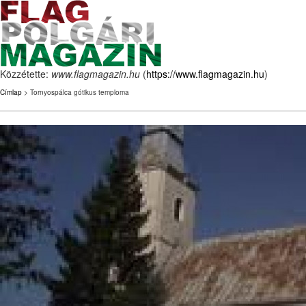
Közzétette:
www.flagmagazin.hu
(
https://www.flagmagazin.hu
)
Címlap
> Tornyospálca gótikus temploma