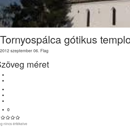
Tornyospálca gótikus temp
2012 szeptember 06.
Flag
Szöveg méret
0
g nincs értékelve