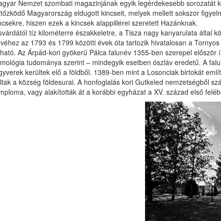
gyar Nemzet szombati magazinjának egyik legérdekesebb sorozatát kö
jtőzködő Magyarország eldugott kincseit, melyek mellett sokszor figye
ncsekre, hiszen ezek a kincsek alappillérei szeretett Hazánknak.
svárdától tíz kilométerre északkeletre, a Tisza nagy kanyarulata által 
véhez az 1793 és 1799 közötti évek óta tartozik hivatalosan a Tornyos
tható. Az Árpád-kori gyökerű Pálca falunév 1355-ben szerepel először í
imológia tudománya szerint – mindegyik esetben ószláv eredetű. A falu 
gyverek kerültek elő a földből. 1389-ben mint a Losonciak birtokát em
ltak a község földesurai. A honfoglalás kori Gutkeled nemzetségből sz
mploma, vagy alakították át a korábbi egyházat a XV. század első feléb