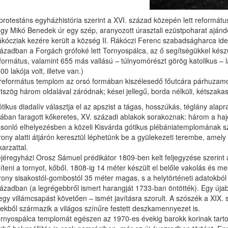
protestáns egyházhistória szerint a XVI. század közepén lett reformátu
gy Mikó Benedek úr egy szép, aranyozott úrasztali ezüstpoharat ajándék
kócziak kezére került a község II. Rákóczi Ferenc szabadságharca idej
ázadban a Forgách grófoké lett Tornyospálca, az ő segítségükkel készü
formátus, valamint 655 más vallású – túlnyomórészt görög katolikus – l
00 lakója volt, illetve van.)
református templom az orsó formában kiszélesedő főutcára párhuzamosan 
tszög három oldalával záródnak; kései jellegű, borda nélküli, kétszakas
tikus diadalív választja el az apszist a tágas, hosszúkás, téglány alapr
lában faragott kőkeretes, XV. századi ablakok sorakoznak: három a hajó,
sonló elhelyezésben a közeli Kisvárda gótikus plébániatemplomának szen
rony alatti átjárón keresztül léphetünk be a gyülekezeti terembe, amel
karzattal.
jéregyházi Orosz Sámuel prédikátor 1809-ben kelt feljegyzése szerint 
íteni a tornyot, kőből. 1808-ig 14 méter készült el belőle vakolás és me
rony sisakostól-gombostól 35 méter magas, s a helytörténeti adatokból
ázadban (a legrégebbről ismert harangját 1733-ban öntötték). Egy újabb
egy villámcsapást követően – ismét javításra szorult. A szószék a XIX.
ekből származik a világos színűre festett deszkamennyezet is.
rnyospálca templomát egészen az 1970-es évekig barokk korinak tartották