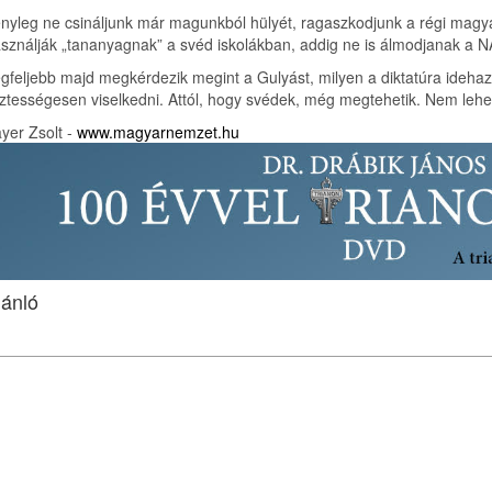
nyleg ne csináljunk már magunkból hülyét, ragaszkodjunk a régi magya
sználják „tananyagnak” a svéd iskolákban, addig ne is álmodjanak a N
gfeljebb majd megkérdezik megint a Gulyást, milyen a diktatúra ideha
sztességesen viselkedni. Attól, hogy svédek, még megtehetik. Nem lehet
yer Zsolt -
www.magyarnemzet.hu
jánló