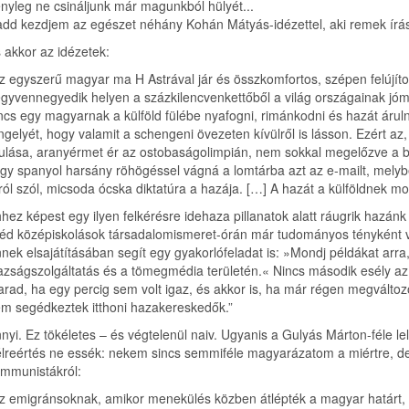
nyleg ne csináljunk már magunkból hülyét...
dd kezdjem az egészet néhány Kohán Mátyás-idézettel, aki remek írás
 akkor az idézetek:
z egyszerű magyar ma H Astrával jár és összkomfortos, szépen felújítot
gyvennegyedik helyen a százkilencvenkettőből a világ országainak jóm
ncs egy magyarnak a külföld fülébe nyafogni, rimánkodni és hazát árulni
ngelyét, hogy valamit a schengeni övezeten kívülről is lásson. Ezért a
ulása, aranyérmet ér az ostobaságolimpián, nem sokkal megelőzve a brex
gy spanyol harsány röhögéssel vágná a lomtárba azt az e-mailt, mely
ról szól, micsoda ócska diktatúra a hazája. […] A hazát a külföldnek
hez képest egy ilyen felkérésre idehaza pillanatok alatt ráugrik haz
éd középiskolások társadalomismeret-órán már tudományos tényként vé
nek elsajátításában segít egy gyakorlófeladat is: »Mondj példákat ar
azságszolgáltatás és a tömegmédia területén.« Nincs második esély a
rad, ha egy percig sem volt igaz, és akkor is, ha már régen megváltoz
m segédkeztek itthoni hazakereskedők.”
nyi. Ez tökéletes – és végtelenül naiv. Ugyanis a Gulyás Márton-féle l
lreértés ne essék: nekem sincs semmiféle magyarázatom a miértre, de 
mmunistákról:
z emigránsoknak, amikor menekülés közben átlépték a magyar határt, ne