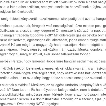
ló elváláskor. Nekik senkitől sem kellett elválniuk: ők nem a hazát hag
okat a láthatatlan szálakat, amelyek mindenkit hozzáfűznek a fajhoz, a
elyben felnövekedett.”
 emigrációba kényszerült hazai kommunisták pedig pont azon a hangon 
okolba a parasztnak, féregnek való nosztalgiával, tűzre minden pesti 
óbálkozásra, a csoda nagy idegenre! Ott messze is süt izzón a nap, ott is
rút magyar tragédia függönye előtt? Mit dideregjek gaz és ostoba önma
szke életkedvem, egészséges élni akarásom, jogos emberi nyugalmam a 
zának! Hátam mögött a magyar táj: hadd maradjon. Hátam mögött a ma
áva népem, hitvány népség, mi közöm már hozzád. Munka, gondolat, szaba
gyar röggel, magyar szóval, akár sohse találkozzam többé.”
merős? Persze, hogy ismerős! Roboz Imre hangján szólal meg az össz
nyit Gulyásékról. De ennek a lemeznek két oldala van ám, s a másikon a
thetetlen oknál fogva szükségét érzik, hogy össze-vissza hazudozzana
lerálhatatlan, mint az a tény, hogy ehhez a becstelenséghez azonnal 
t akarnak a svédek? Miről szól ez az egész undorító kampány? Mi a vég
zzánk? Nem tudom. És ha mélyebben belegondolok, nem is érdekel. Te
ióta politikájukkal, mindössze annyi történik, hogy a szomorúságom i
omatékosan kérem is a döntéshozóktól: ameddig ez a szemét, aljas „
gszavazni Svédország NATO-tagságát.