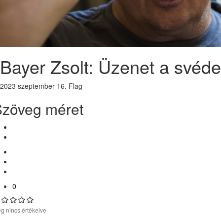
Bayer Zsolt: Üzenet a svéd
2023 szeptember 16.
Flag
Szöveg méret
0
g nincs értékelve