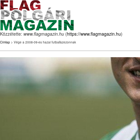
Közzétette:
www.flagmagazin.hu
(
https://www.flagmagazin.hu
)
Címlap
> Vége a 2008-09-es hazai futballszezonnak