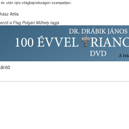
 év után újra világbajnokságon szerepeljen.
hász Attila
erző a Flag Polgári Műhely tagja
jánló