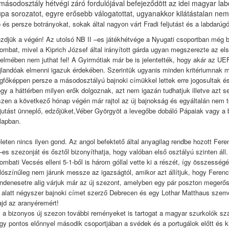
másodosztály hétvégi záró fordulójával befejeződött az idei magyar l
pa sorozatot, egyre erősebb válogatottat, ugyanakkor kilátástalan nem
 és persze botrányokat, sokak által nagyon várt Fradi feljutást és a labdarúg
zdjük a végén! Az utolsó NB II –es játékhétvége a Nyugati csoportban még b
ombat, mivel a Kiprich József által irányított gárda ugyan megszerezte az 
telmében nem juthat fel! A Gyirmótiak már be is jelentették, hogy akár az U
jlandóak elmenni igazuk érdekében. Szerintük ugyanis minden kritériumnak 
gfőképpen persze a másodosztályú bajnoki címükkel lettek erre jogosultak és
gy a háttérben milyen erők dolgoznak, azt nem igazán tudhatjuk illetve azt s
szen a következő hónap végén már rajtol az új bajnokság és egyáltalán nem 
ljutást ünneplő, edzőjüket,Véber Györgyöt a levegőbe dobáló Pápaiak vagy 
lapban.
leten nincs ilyen gond. Az angol befektető által anyagilag rendbe hozott Fer
 –es szezonját és ősztől bizonyíthatja, hogy valóban első osztályú szinten ál
ombati Vecsés elleni 5-1-ből is három góllal vette ki a részét, így összesség
lószínűleg nem járunk messze az igazságtól, amikor azt állítjuk, hogy Feren
ndenesetre alig várjuk már az új szezont, amelyben egy pár poszton megerős
 alatt négyszer bajnoki címet szerző Debrecen és egy Lothar Matthaus személ
jd az aranyéremért!
 a bizonyos új szezon további reményeket is tartogat a magyar szurkolók szá
gy pontos előnnyel második csoportjában a svédek és a portugálok előtt és kis