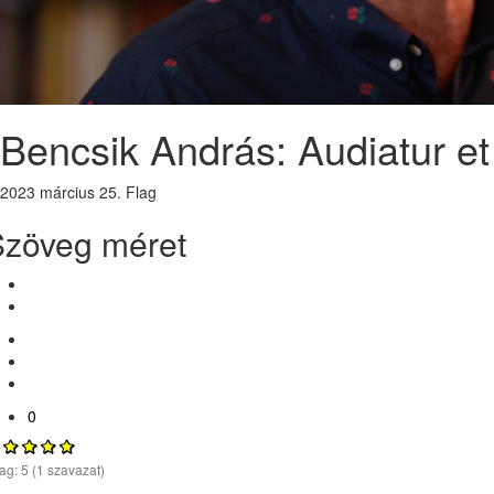
Bencsik András: Audiatur et 
2023 március 25.
Flag
Szöveg méret
0
lag:
5
(
1
szavazat)