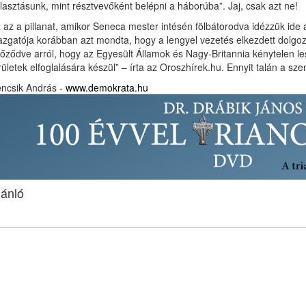
lasztásunk, mint résztvevőként belépni a háborúba”. Jaj, csak azt ne!
 az a pillanat, amikor Seneca mester intésén fölbátorodva idézzük ide a
azgatója korábban azt mondta, hogy a lengyel vezetés elkezdett dolgo
őződve arról, hogy az Egyesült Államok és Nagy-Britannia kénytelen les
rületek elfoglalására készül” – írta az Oroszhírek.hu. Ennyit talán a sze
ncsik András -
www.demokrata.hu
jánló