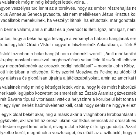
 valakinek még mindig kétségei lettek volna...
gyon veszélyes tud lenni az a törekvés, hogy az ember részrehajlás nél
cius Annaeus Seneca javasolta, aki nem mellékesen Jézus Krisztus kortárs
 vadállatok menekülnek, ha veszélyt látnak; ha elfutottak, már gondtal
n benne valami, ami a múltat és a jövendőt is illeti. Igaz, ami igaz, ne
ontos, hogy a béke hangja felvegye a versenyt a háború hangjának erejév
ldául egyfelől Orbán Viktor magyar miniszterelnök Ankarában, a Türk 
sfelől azonban a béke hangját nem mindenki szereti. „Amit már korábba
in-ping mostani moszkvai megbeszélése) valamiféle tűzszüneti felhívás
gy megerősítenénk az oroszok eddigi hódítását” – mondta John Kirby,
ott interjúban a hétvégén. Kirby szerint Moszkva és Peking az utóbbi i
gy aláássa és globálisan újraírja a játékszabályokat, amin az amerikai 
 valakinek még mindig kétségei lettek volna, hogy ki és miért háborúzi
erikaiak legújabb közvetett beismerését az Északi Áramlat gázvezetéke
relt Bavaria típusú vitorlással vitték a helyszínre a körülbelül két to
i egy ilyen nehéz hadművelethez kell, csak hogy senki ne higgye el ez
 egyik oldal békét akar, míg a másik akár a világháború kirobbantását 
gykövete, aki szerint az orosz–ukrán konfliktus nemcsak az oroszok és 
rtékben egyet lehet érteni, elvégre John Kirby úr is így gondolja. Azz
lyzetbe kerül, megnőnek a veszteségei, és előáll az a szituáció, hog