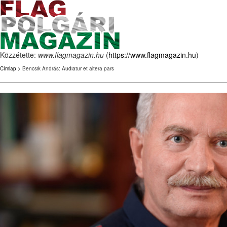
Közzétette:
www.flagmagazin.hu
(
https://www.flagmagazin.hu
)
Címlap
> Bencsik András: Audiatur et altera pars