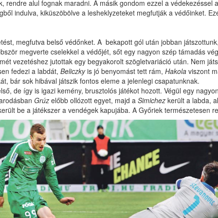
tük, rendre alul fognak maradni. A másik gondom ezzel a védekezéssel 
égből indulva, kiküszöbölve a lesheklyzeteket megfutják a védőinket. 
tést, megfutva belső védőnket. A bekapott gól után jobban játszottunk,
öbbször megverte cselekkel a védőjét, sőt egy nagyon szép támadás vé
mét vezetéshez jutottak egy begyakorolt szögletvariáció után. Nem ját
esen fedezi a labdát,
Beliczky
is jó benyomást tett rám,
Hakola
viszont m
át, bár sok hibával játszik fontos eleme a jelenlegi csapatunknak.
ső, de így is igazi kemény, brusztolós játékot hozott. Végül egy nagyon
avarodásban
Grúz
előbb ollózott egyet, majd a
Simichez
került a labda, a
került be a játékszer a vendégek kapujába. A Győriek természetesen re