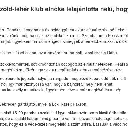
zöld-fehér klub elnöke felajánlotta neki, hog
ktort. Rendkívül meghatott és boldoggá tett ez az elhatározás, pénteken
tt van velünk, még ha csak az emlékeinkben is. Szombaton, a Kecskemét
 sírját. Egyébként ha időm engedi, kimegyek a temetőbe hozzá, s ülök 
, hiszen minkét csapat az aranyéremért harcolt. Most csak a Rába-
lt zökkenőmentes, sőt kimondottan döcögött az elmúlt hetekben. Reális
megbírkózni, főként igaz ez a megállapítás a hazai mérkőzéseinkre.
eplésre feljogosító helyet, a rangadót megelőző kupaelődöntők miatt
tól, így már bizonyossá vált, hogy a bajnoki 5. hely nem lehet
atikai esély mutatkozik, figyelembe véve a már meglévő és a még
Debrecen gárdájától, mivel a Loki ikszelt Pakson.
n az első 15-20 percben szoktuk. Ugyanakkor számomra kicsit érthetetle
 de a lestaktikában mindig benne van a hibázás lehetősége, sőt az is
biztos, hogy ez a védekezés megfelelő a számunkra. Lassúak a védőink