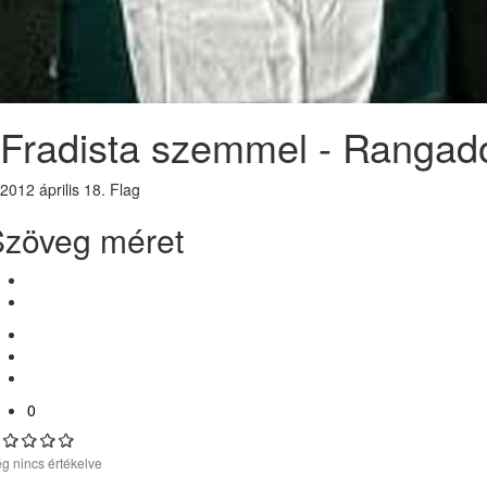
Fradista szemmel - Rangadó
2012 április 18.
Flag
Szöveg méret
0
g nincs értékelve