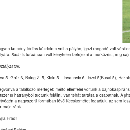
gyon kemény férfias küzdelem volt a pályán, igazi rangadó volt véráldoza
lyára.
Klein
is turbánban volt kénytelen befejezni a mérkőzést, míg sa
ztályzatok:
va 5- Grúz 6, Balog Z. 5, Klein 5 - Jovanovic 6, Józsi 5(Busai 5), Hakol
gvonva a találkozó mérlegét: méltó ellenfelei voltunk a bajnokaspirá
tszer is hátrányból tudtunk felállni, van tehát tartása a csapatnak. A
tvégén a nagyszerű formában lévő Kecskemétet fogadjuk, az sem lesz 
r majd ránk.
jrá Fradi!
épányi Balázs