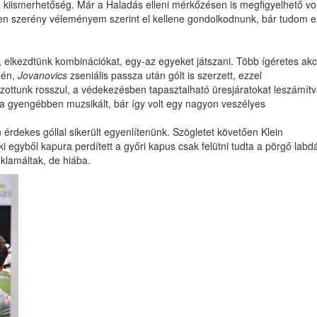
a kiismerhetőség. Már a Haladás elleni mérkőzésen is megfigyelhető vol
Ezen szerény véleményem szerint el kellene gondolkodnunk, bár tudom e
 elkezdtünk kombinációkat, egy-az egyeket játszani. Több ígéretes akc
gén,
Jovanovics
zseniális passza után gólt is szerzett, ezzel
szottunk rosszul, a védekezésben tapasztalható üresjáratokat leszámítv
a gyengébben muzsikált, bár így volt egy nagyon veszélyes
 érdekes góllal sikerült egyenlítenünk. Szögletet követően Klein
ki egyből kapura perdített a győri kapus csak felütni tudta a pörgő labdá
klamáltak, de hiába.