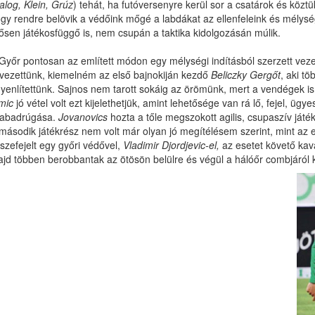
alog, Klein, Grúz
) tehát, ha futóversenyre kerül sor a csatárok és köz
gy rendre belövik a védőink mőgé a labdákat az ellenfeleink és mélys
ősen játékosfüggő is, nem csupán a taktika kidolgozásán múlik.
Győr pontosan az említett módon egy mélységi indításból szerzett veze
 vezettünk, kiemelném az első bajnokiján kezdő
Beliczky Gergőt
, aki t
yenlítettünk. Sajnos nem tarott sokáig az örömünk, mert a vendégek is
mic
jó vétel volt ezt kijelethetjük, amint lehetősége van rá lő, fejel, ügy
zabadrúgása.
Jovanovics
hozta a tőle megszokott agilis, csupaszív játék
második játékrész nem volt már olyan jó megítélésem szerint, mint az el
szefejelt egy győri védővel,
Vladimir Djordjevic-el,
az esetet követő k
jd többen berobbantak az ötösön belülre és végül a hálóőr combjáról 