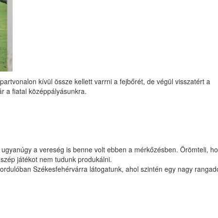
rtvonalon kívül össze kellett varrni a fejbőrét, de végül visszatért a
r a fiatal középpályásunkra.
de ugyanúgy a vereség is benne volt ebben a mérkőzésben. Örömteli, h
 szép játékot nem tudunk produkálni.
fordulóban Székesfehérvárra látogatunk, ahol szintén egy nagy rangad