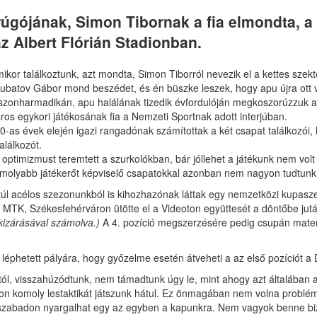
rúgójának, Simon Tibornak a fia elmondta, a 
az Albert Flórián Stadionban.
 Amikor találkoztunk, azt mondta, Simon Tiborról nevezik el a kettes sze
t. Kubatov Gábor mond beszédet, és én büszke leszek, hogy apu újra o
uszonharmadikán, apu halálának tizedik évfordulóján megkoszorúzzuk a
os egykori játékosának fia a Nemzeti Sportnak adott interjúban.
0-as évek elején igazi rangadónak számítottak a két csapat találkozói
alálkozót.
 optimizmust teremtett a szurkolókban, bár jóllehet a játékunk nem vo
omolyabb játékerőt képviselő csapatokkal azonban nem nagyon tudtunk 
l acélos szezonunkból is kihozhazónak láttak egy nemzetközi kupaszer
 MTK, Székesfehérváron ütötte el a Videoton együttesét a döntőbe jutás
izárásával számolva.)
A 4. pozíció megszerzésére pedig csupán matem
l léphetett pályára, hogy győzelme esetén átveheti a az első pozíciót a 
saitól, visszahúzódtunk, nem támadtunk úgy le, mint ahogy azt általába
 komoly lestaktikát játszunk hátul. Ez önmagában nem volna probléma,
ára szabadon nyargalhat egy az egyben a kapunkra. Nem vagyok benne 