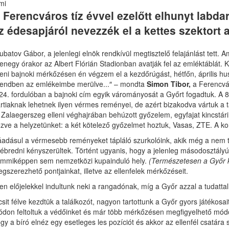
mi
 Ferencváros tíz évvel ezelőtt elhunyt labda
z édesapjáról nevezzék el a kettes szektort 
ubatov Gábor, a jelenlegi elnök rendkívül megtisztelő felajánlást tett.
zenegy órakor az Albert Flórián Stadionban avatják fel az emléktáblá
leni bajnoki mérkőzésen én végzem el a kezdőrúgást, hétfőn, április h
endben az emlékeimbe merülve...″ – mondta
Simon Tibor,
a Ferencvár
24. fordulóban a bajnoki cím egyik várományosát a Győrt fogadtuk. A 8
rtiaknak lehetnek ilyen vérmes reményei, de azért bizakodva vártuk a t
Zalaegerszeg elleni véghajrában behúzott győzelem, egyfajat kincstári
zve a helyzetünket: a két kötelező győzelmet hoztuk, Vasas, ZTE. A k
adásul a vérmesebb reményeket tápláló szurkolóink, akik még a nem tú
lébredni kényszerültek. Történt ugyanis, hogy a jelenleg másodosztályú
mmiképpen sem nemzetközi kupainduló hely.
(Természetesen a Győr k
gszerezhető pontjainkat, illetve az ellenfelek mérkőzéseit.
yen előjelekkel indultunk neki a rangadónak, míg a Győr azzal a tudatta
csit félve kezdtük a találkozót, nagyon tartottunk a Győr gyors játéko
don feltoltuk a védőinket és már több mérkőzésen megfigyelhető módon
gy a bíró elnéz egy esetleges les pozíciót és akkor az ellenfél csat