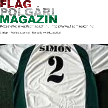
Közzétette:
www.flagmagazin.hu
(
https://www.flagmagazin.hu
)
Címlap
> Fradista szemmel - Rangadó véráldozatokkal