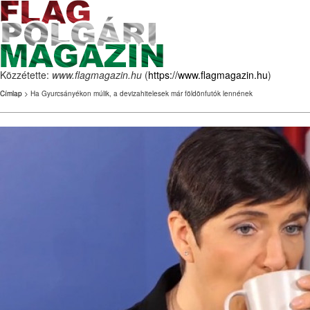
Közzétette:
www.flagmagazin.hu
(
https://www.flagmagazin.hu
)
Címlap
> Ha Gyurcsányékon múlik, a devizahitelesek már földönfutók lennének