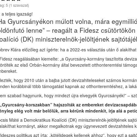
lag:
5
(
1
szavazat)
 a teljes igazság!
Ha Gyurcsányékon múlott volna, mára egymillió 
öldönfutó lenne” – reagált a Fidesz csütörtökö
oalíció (DK) miniszterelnök-jelöltjének sajtótájé
brev Klára előzőleg azt ígérte: ha a 2022-es választás után ő alakítha
Fidesz reagálásában kiemelte: „a Gyurcsány-kormány taszította deviza
törölték az első Orbán-kormány által bevezetett otthonteremtési támog
bereket.
lezték, hogy 2010 után a bajba jutott devizahiteleseket számos kormány
nden korábbinál több támogatást kapnak az otthonteremtéshez, a lakás
em szabad hagynunk, hogy mindezt újra elvegyék Gyurcsányék!” – szög
„Gyurcsány-korszakban” hajszolták az embereket devizacsapdába 
ényleg elég volt már belőlük, arra kérünk mindenkit, írja alá a petíc
csis Máté a Demokratikus Koalíció (DK) miniszterelnök-jelöltjének sajt
alakíthat kormányt, akkor megalkotnak egy úgynevezett devizahiteles ká
fideszes politikus azt írta: „kötélidegek kellenek ahhoz”, hogy ezt a saj