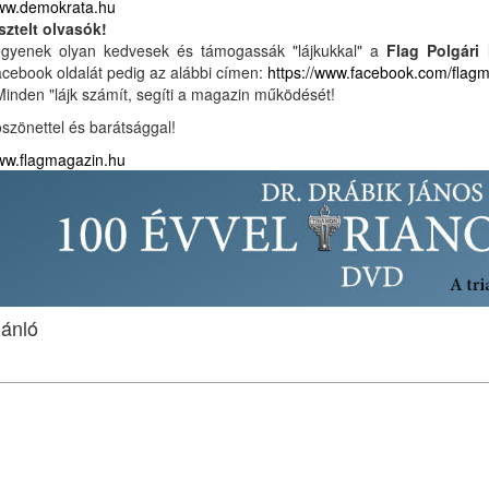
ww.demokrata.hu
sztelt olvasók!
gyenek olyan kedvesek és támogassák "lájkukkal" a
Flag Polgári
cebook oldalát pedig az alábbi címen:
https://www.facebook.com/flag
Minden "lájk számít, segíti a magazin működését!
szönettel és barátsággal!
w.flagmagazin.hu
jánló