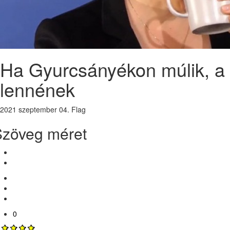
Ha Gyurcsányékon múlik, a 
lennének
2021 szeptember 04.
Flag
Szöveg méret
0