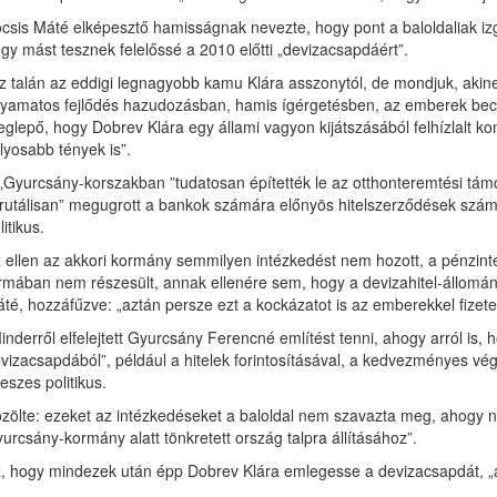
csis Máté elképesztő hamisságnak nevezte, hogy pont a baloldaliak izgul
gy mást tesznek felelőssé a 2010 előtti „devizacsapdáért”.
z talán az eddigi legnagyobb kamu Klára asszonytól, de mondjuk, akine
lyamatos fejlődés hazudozásban, hamis ígérgetésben, az emberek bec
glepő, hogy Dobrev Klára egy állami vagyon kijátszásából felhízlalt k
lyosabb tények is”.
„Gyurcsány-korszakban ”tudatosan építették le az otthonteremtési tá
rutálisan” megugrott a bankok számára előnyös hitelszerződések száma
litikus.
 ellen az akkori kormány semmilyen intézkedést nem hozott, a pénzint
rmában nem részesült, annak ellenére sem, hogy a devizahitel-állomá
té, hozzáfűzve: „aztán persze ezt a kockázatot is az emberekkel fizete
inderről elfelejtett Gyurcsány Ferencné említést tenni, ahogy arról is,
vizacsapdából”, például a hitelek forintosításával, a kedvezményes vé
deszes politikus.
zölte: ezeket az intézkedéseket a baloldal nem szavazta meg, ahogy n
urcsány-kormány alatt tönkretett ország talpra állításához”.
, hogy mindezek után épp Dobrev Klára emlegesse a devizacsapdát, „a h