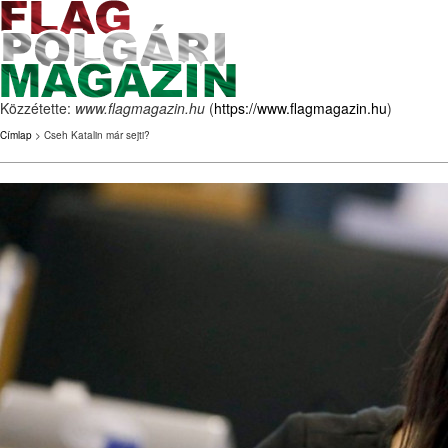
Közzétette:
www.flagmagazin.hu
(
https://www.flagmagazin.hu
)
Címlap
> Cseh Katalin már sejti?