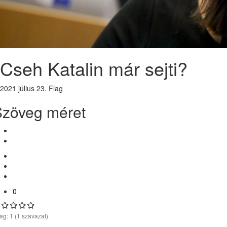
Cseh Katalin már sejti?
2021 július 23.
Flag
Szöveg méret
0
lag:
1
(
1
szavazat)