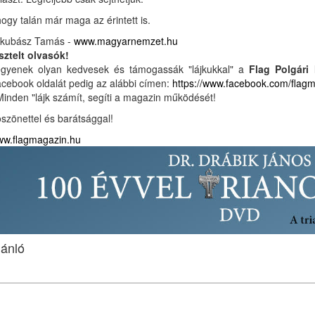
ogy talán már maga az érintett is.
kubász Tamás -
www.magyarnemzet.hu
sztelt olvasók!
gyenek olyan kedvesek és támogassák "lájkukkal" a
Flag Polgári
cebook oldalát pedig az alábbi címen:
https://www.facebook.com/flag
Minden "lájk számít, segíti a magazin működését!
szönettel és barátsággal!
w.flagmagazin.hu
jánló