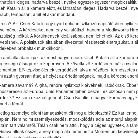
thatóan ideges, hadarva beszél, nyelve egyszer-egyszer megbicsaklik, 
eh Katalin áll a kamera előtt, és láthatóan ideges. Hadarva beszél, nye
vább, tempósan, amit el akar mondani.
rcsa? Az. Cseh Katalin egy nyári délután szikrázó napsütésben nyilatko
gyelmébe. A kérdéseket nem egy vallatótiszt, hanem a Mediaworks Hírcen
szültség nélkül. A körülmények ideálisabbak nem lehetnek. Az első kér
lvetésnek. A politikusok általában élvezettel részletezik életrajzukat,
dekében próbáltak munkálkodni.
 ami általában igaz, az most nagyon nem. Cseh Katalin áll a kamera előt
egessége átsugároz a képernyőn. A következő kérdésben már a családi 
mentum EP-képviselőjének vergődését látva a nézőben természetes refl
i aztán gyorsan átadja helyét az értetlenségnek, majd a kérdések sor
kamera zavarná? Aligha, rendre nyilatkozik tévéknek, rádióknak. Ebben r
ndszeresen az Európai Unió Parlamentjében beszél, ez biztosan nem p
rdezik? Ez sem okozhat gondot. Cseh Katalin a magyar kormány egyik l
meri a témát.
etleg személye elleni támadásként éli meg a leleplezést? Ez kár lenne,
apján. Nem holmi személyeskedés, mocskolódás adja az interjú alapjá
talin tart valamitől. Talán csak nem attól, hogy a céges ügyletek, a t
vinává állnak össze, amely maga alá temetheti a Momentum képviselőjét 
laszt. Legfeljebb csak sejthetjük.