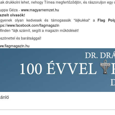
ak drukkolni lehet, nehogy Tímea megfertőződjön, és rászoruljon egy o
uppa Géza -
www.magyarnemzet.hu
sztelt olvasók!
egyenek olyan kedvesek és támogassák "lájkukkal" a
Flag Pol
tps://www.facebook.com/flagmagazin
Minden "lájk számít, segíti a magazin működését!
szönettel és barátsággal!
w.flagmagazin.hu
jánló