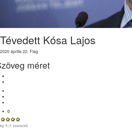
Tévedett Kósa Lajos
2020 április 22.
Flag
Szöveg méret
0
lag:
5
(
1
szavazat)