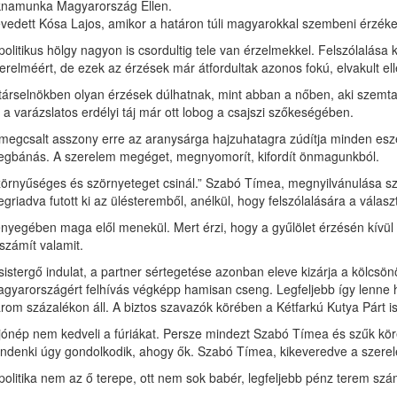
namunka Magyarország Ellen.
vedett Kósa Lajos, amikor a határon túli magyarokkal szembeni érzéke
politikus hölgy nagyon is csordultig tele van érzelmekkel. Felszólalás
erelméért, de ezek az érzések már átfordultak azonos fokú, elvakult el
társelnökben olyan érzések dúlhatnak, mint abban a nőben, aki szemtan
 a varázslatos erdélyi táj már ott lobog a csajszi szőkeségében.
megcsalt asszony erre az aranysárga hajzuhatagra zúdítja minden eszev
gbánás. A szerelem megéget, megnyomorít, kifordít önmagunkból.
örnyűséges és szörnyeteget csinál.” Szabó Tímea, megnyilvánulása szer
griadva futott ki az ülésteremből, anélkül, hogy felszólalására a válasz
nyegében maga elől menekül. Mert érzi, hogy a gyűlölet érzésén kívül 
 számít valamit.
sistergő indulat, a partner sértegetése azonban eleve kizárja a kölcsönö
gyarországért felhívás végképp hamisan cseng. Legfeljebb így lenne h
rom százalékon áll. A biztos szavazók körében a Kétfarkú Kutya Párt i
jónép nem kedveli a fúriákat. Persze mindezt Szabó Tímea és szűk köre 
ndenki úgy gondolkodik, ahogy ők. Szabó Tímea, kikeveredve a szerele
politika nem az ő terepe, ott nem sok babér, legfeljebb pénz terem sz