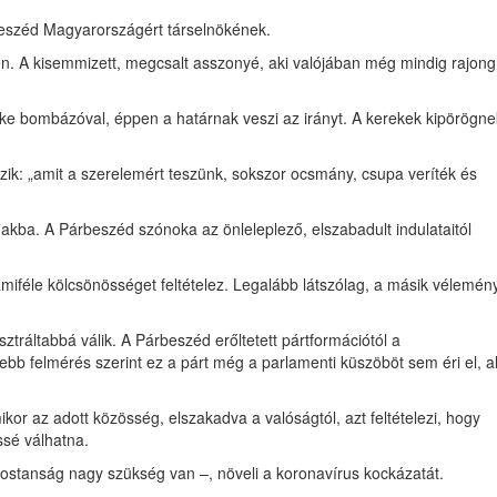
rbeszéd Magyarországért társelnökének.
ében. A kisemmizett, megcsalt asszonyé, aki valójában még mindig rajong
őke bombázóval, éppen a határnak veszi az irányt. A kerekek kipörögne
zik: „amit a szerelemért teszünk, sokszor ocsmány, csupa veríték és
akba. A Párbeszéd szónoka az önleleplező, elszabadult indulataitól
miféle kölcsönösséget feltételez. Legalább látszólag, a másik vélemén
ztráltabbá válik. A Párbeszéd erőltetett pártformációtól a
b felmérés szerint ez a párt még a parlamenti küszöböt sem éri el, al
or az adott közösség, elszakadva a valóságtól, azt feltételezi, hogy
ssé válhatna.
mostanság nagy szükség van –, növeli a koronavírus kockázatát.