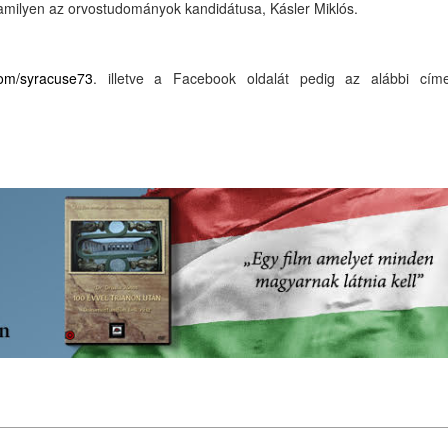
t amilyen az orvostudományok kandidátusa, Kásler Miklós.
.com/syracuse73
. illetve a Facebook oldalát pedig az alábbi cím