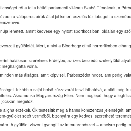
tlenséget rótta fel a hétfői parlamenti vitában Szabó Tímeának, a Pá
a közben a válóperes bírók által jól ismert eszelős tűz lobogott a szem
lenszenvvé.
úja lehetett, amint kedvese egy nyitott sportkocsiban, oldalán egy sz
eszett gyűlöletét. Mert, amint a Bíborhegy című horrorfilmben elhang
int halálosan szerelmes Erdélybe, az ízes beszédű székelyföldi atyafi
t meghallgatta volna.
minden más álságos, amit képvisel. Párbeszédet hirdet, ami pedig vala
sséget. Inkább a saját belső zűrzavarát teszi láthatóvá, amitől még frus
iteles: Aknamunka Magyarország Ellen. Nem meglepő, hogy a legfrisseb
s jócskán megelőzi.
aligha érzékeli. Ők testesítik meg a hamis konszenzus jelenségét, amik
m-gyűlölet sötét verméből, bizonyára egy kedves, szerethető teremté
ámára. A gyűlölet viszont gyengíti az immunrendszert – amelyre pedig 