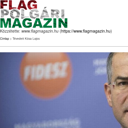
Közzétette:
www.flagmagazin.hu
(
https://www.flagmagazin.hu
)
Címlap
> Tévedett Kósa Lajos