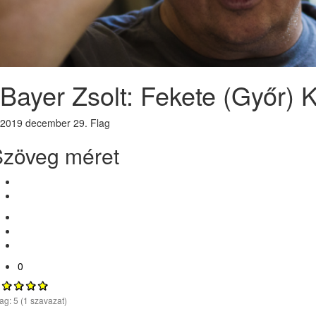
Bayer Zsolt: Fekete (Győr) 
2019 december 29.
Flag
Szöveg méret
0
lag:
5
(
1
szavazat)