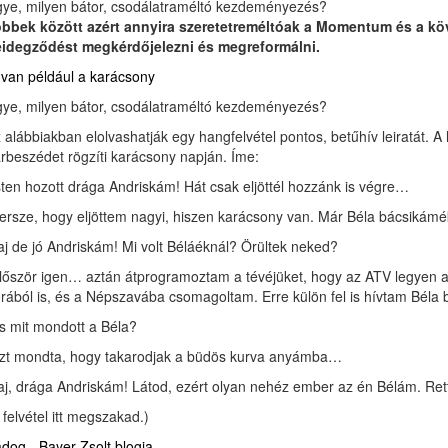
ye, milyen bátor, csodálatraméltó kezdeményezés?
bbek között azért annyira szeretetreméltóak a Momentum és a k
idegződést megkérdőjelezni és megreformálni.
t van például a karácsony
ye, milyen bátor, csodálatraméltó kezdeményezés?
 alábbiakban elolvashatják egy hangfelvétel pontos, betűhív leiratát. 
rbeszédet rögzíti karácsony napján. Íme:
sten hozott drága Andriskám! Hát csak eljöttél hozzánk is végre…
ersze, hogy eljöttem nagyi, hiszen karácsony van. Már Béla bácsikámék
aj de jó Andriskám! Mi volt Béláéknál? Örültek neked?
lőször igen… aztán átprogramoztam a tévéjüket, hogy az ATV legyen 
rából is, és a Népszavába csomagoltam. Erre külön fel is hívtam Béla
s mit mondott a Béla?
zt mondta, hogy takarodjak a büdös kurva anyámba…
aj, drága Andriskám! Látod, ezért olyan nehéz ember az én Bélám. Re
 felvétel itt megszakad.)
dog - Bayer Zsolt blogja