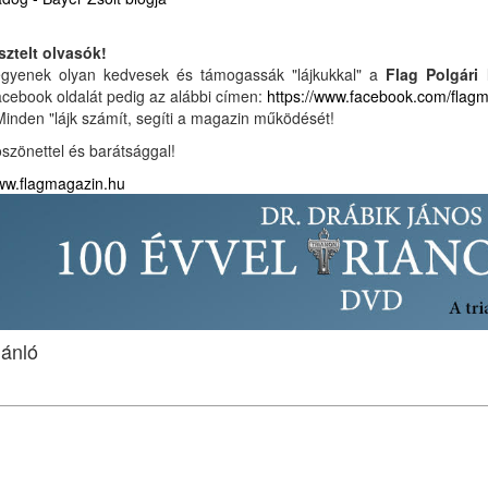
sztelt olvasók!
gyenek olyan kedvesek és támogassák "lájkukkal" a
Flag Polgári
cebook oldalát pedig az alábbi címen:
https://www.facebook.com/flag
Minden "lájk számít, segíti a magazin működését!
szönettel és barátsággal!
w.flagmagazin.hu
jánló