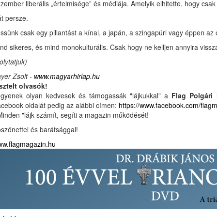
zember liberális „értelmisége” és médiája. Amelyik elhitette, hogy csak 
t persze.
ssünk csak egy pillantást a kínai, a japán, a szingapúri vagy éppen az
nd sikeres, és mind mono­kulturális. Csak hogy ne kelljen annyira viss
olytatjuk)
yer Zsolt -
www.magyarhirlap.hu
sztelt olvasók!
gyenek olyan kedvesek és támogassák "lájkukkal" a
Flag Polgári
cebook oldalát pedig az alábbi címen:
https://www.facebook.com/flag
Minden "lájk számít, segíti a magazin működését!
szönettel és barátsággal!
w.flagmagazin.hu