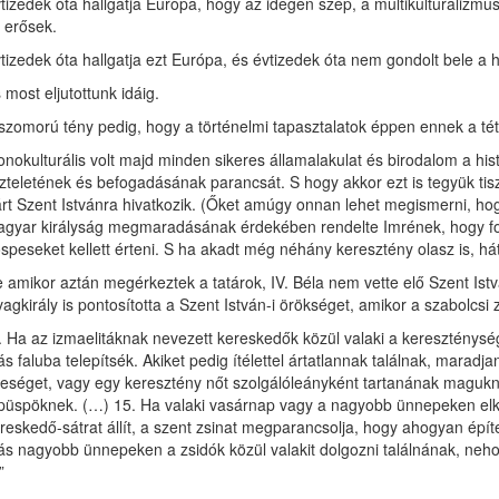
tizedek óta hallgatja Európa, hogy az idegen szép, a multi­kulturalizm
 erősek.
tizedek óta hallgatja ezt Európa, és évtizedek óta nem gondolt bele a h
 most eljutottunk idáig.
szomorú tény pedig, hogy a történelmi tapasztalatok éppen ennek a téte
nokulturális volt majd minden sikeres államalakulat és birodalom a h
szteletének és befogadásának parancsát. S hogy akkor ezt is tegyük ti
rt Szent Istvánra hivatkozik. (Őket amúgy onnan lehet megismerni, hogy 
gyar királyság megmaradásának érdekében rendelte Imrének, hogy foga
speseket kellett érteni. S ha akadt még néhány keresztény olasz is, hát
 amikor aztán megérkeztek a tatárok, IV. Béla nem vette elő Szent Ist
vagkirály is pontosította a Szent István-i örökséget, amikor a szabolcsi 
. Ha az izmaelitáknak nevezett kereskedők közül valaki a kereszténység
s faluba telepítsék. Akiket pedig ítélettel ártatlannak találnak, mar
leséget, vagy egy keresztény nőt szolgálóleányként tartanának maguknál,
püspöknek. (…) 15. Ha valaki vasárnap vagy a nagyobb ünnepeken elker
reskedő-sátrat állít, a szent zsinat megparancsolja, hogy ahogyan épí
s nagyobb ünnepeken a zsidók közül valakit dolgozni találnának, neh
”