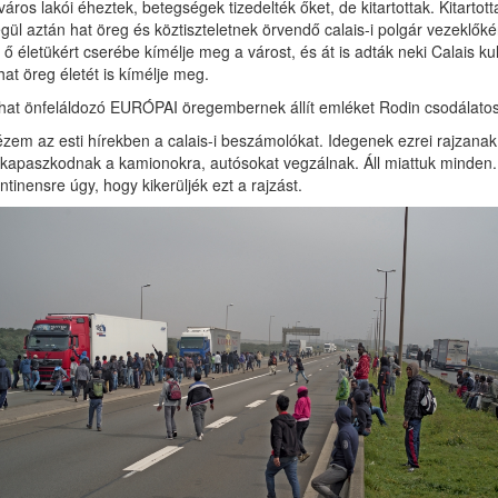
város lakói éheztek, betegségek tizedelték őket, de kitartottak. Kitartot
gül aztán hat öreg és köztiszteletnek örvendő calais-i polgár vezeklőként
 ő életükért cserébe kímélje meg a várost, és át is adták neki Calais ku
hat öreg életét is kímélje meg.
hat önfeláldozó EURÓPAI öregembernek állít emléket Rodin csodálatos 
zem az esti hírekben a calais-i beszámolókat. Idegenek ezrei rajzanak 
lkapaszkodnak a kamionokra, autó­sokat vegzálnak. Áll miattuk minden.
ntinensre úgy, hogy kikerüljék ezt a rajzást.