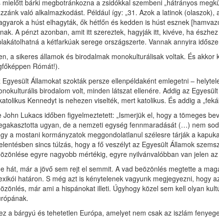
 mielőtt bárki megbotránkozna a zsidókkal szembeni „hátrányos megkül
zzánk való alkalmazkodást. Például így: „31. Azok a latinok (olaszok), 
gyarok a húst elhagyták, ők hétfőn és kedden is húst esznek [hamvaz
tnak. A pénzt azonban, amit itt szereztek, hagyják itt, kivéve, ha észhez
plakátolhatná a kétfarkúak serege országszerte. Vannak annyira idősze
en, a sikeres államok és birodalmak monokulturálisak voltak. És akkor ke
gfőképpen Rómát!).
 Egyesült Államokat szokták persze ellenpéldaként emlegetni – helytel
nokulturális birodalom volt, minden látszat ellenére. Addig az Egyesül
katolikus Kennedyt is nehezen viselték, mert katolikus. És addig a „fe
 John Lukacs időben figyelmeztetett: „Ismerjük el, hogy a tömeges bev
gakasztotta ugyan, de a nemzeti egység fennmaradását (…) nem sodorta 
gy a mostani kormányzatok meggondolatlanul szélesre tárják a kapukat
jelentésben sincs túlzás, hogy a fő veszélyt az Egyesült Államok szem
özönlése egyre nagyobb mértékig, egyre nyilvánvalóbban van jelen az
e hát, már a jövő sem rejt el semmit. A vad beözönlés megtette a magá
xikói határon. S még azt is kénytelenek vagyunk megjegyezni, hogy az 
özönlés, már ami a hispánokat illeti. Úgyhogy közel sem kell olyan kul
rópának.
ez a bárgyú és tehetetlen Európa, amelyet nem csak az iszlám fenyeget