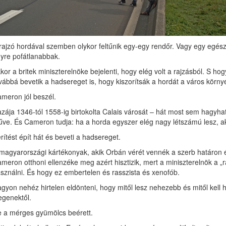
rajzó hordával szemben olykor feltűnik egy-egy rendőr. Vagy egy egész
yre pofátlanabbak.
kor a britek miniszterelnöke bejelenti, hogy elég volt a rajzásból. S ho
vábbá bevetik a hadsereget is, hogy kiszorítsák a hordát a város körny
meron jól beszél.
zája 1346-tól 1558-ig birtokolta Calais városát – hát most sem hagyha
ve. És Cameron tudja: ha a horda egyszer elég nagy létszámú les
rítést épít hát és beveti a had­sereget.
magyarországi kártékonyak, akik Orbán vérét vennék a szerb határon é
meron otthoni ellenzéke meg azért hisztizik, mert a miniszterelnök a „r
sználni. És hogy ez embertelen és rasszista és xenofób.
gyon nehéz hirtelen eldönteni, hogy mitől lesz nehezebb és mitől kell
egenektől.
 a mérges gyümölcs beérett.