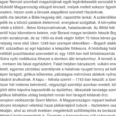
gyar Nemzet szombati magazinjának egyik legérdekesebb sorozatát kö
jtőzködő Magyarország eldugott kincseit, melyek mellett sokszor figye
ncsekre, hiszen ezek a kincsek alappillérei szeretett Hazánknak.
idők óta lakottak a Bükk-hegység déli, napsütötte lankái. A szálerdőkb
gelők és a bővizű patakok élelemmel, energiával szolgáltak. A környék
refelé a kőtörő-, illetve fűrészmalmoknak, halastavaknak. Az Alföld fe
ertől húsz kilométerre keletre, már Borsod megye területén fekszik B
ntén sorakoznak, de az 1950-es évek végén feltört 70 fokos kénes gyóg
helység neve első ízben 1248-ban szerepel oklevélben – Bogach alakb
XV. században az egri káptalan a település földesura. A hódoltság hat
métlődő pusztításokat szenvedett el, egy 1655-ben kelt birtokösszeírás 
főútra nyíló mellékutca fölvezet a dombon álló templomhoz. A temető á
, mintsem kis falusi egyházként. Falait helyben bányászott, vulkáni ere
letelt, egyenes záródású szentélynek a hatalmas nyugati torony ad kel
épen faragott, gótikus kőkeretes, pálcatagos-mérműves ablakok nyílna
tásáról árulkodnak. A kapu – felirata szerint – 1743-ban készült; a tiz
tszer hét méteres belméretű, négyszögű szentélyt azonban eredeti, kőb
jótól délre kápolna kapcsolódik az épülethez, lábazataik tanúsága szer
gótikus falhálóba utólag beépített román kori faragott kődarab őrzi.
templom védőszentje Szent Márton. A Magyarországon roppant kedvelt é
bbnyire középkori vétetésű hazai plébániájáról tudunk – tiszteletére 
kkalján, ahol az elmúlt években megélénkült szőlőtelepítés és borásza
ékhelyű borlovagrendnek is. Ünnepén a hagyományos sült szárnyasok me