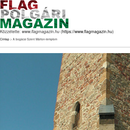
Közzétette:
www.flagmagazin.hu
(
https://www.flagmagazin.hu
)
Címlap
> A bogácsi Szent Márton-templom