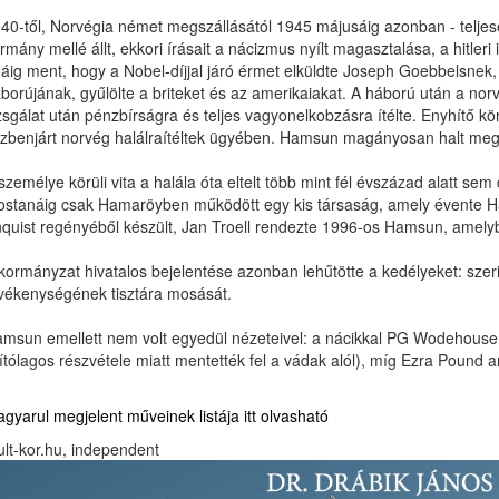
40-től, Norvégia német megszállásától 1945 májusáig azonban - teljes
rmány mellé állt, ekkori írásait a nácizmus nyílt magasztalása, a hitle
áig ment, hogy a Nobel-díjjal járó érmet elküldte Joseph Goebbelsnek
borújának, gyűlölte a briteket és az amerikaiakat. A háború után a norv
zsgálat után pénzbírságra és teljes vagyonelkobzásra ítélte. Enyhítő k
zbenjárt norvég halálraítéltek ügyében. Hamsun magányosan halt meg
személye körüli vita a halála óta eltelt több mint fél évszázad alatt se
stanáig csak Hamaröyben működött egy kis társaság, amely évente Ham
quist regényéből készült, Jan Troell rendezte 1996-os Hamsun, amely
kormányzat hivatalos bejelentése azonban lehűtötte a kedélyeket: szer
vékenységének tisztára mosását.
msun emellett nem volt egyedül nézeteivel: a nácikkal PG Wodehouse é
lítólagos részvétele miatt mentették fel a vádak alól), míg Ezra Pound a
gyarul megjelent műveinek listája itt olvasható
lt-kor.hu, independent