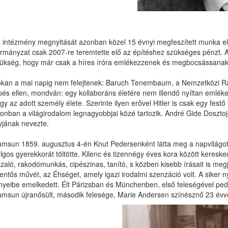
 intézmény megnyitását azonban közel 15 évnyi megfeszített munka elő
rmányzat csak 2007-re teremtette elő az építéshez szükséges pénzt. A f
ükség, hogy már csak a híres íróra emlékezzenek és megbocsássanak
kan a mai napig nem felejtenek: Baruch Tenembaum, a Nemzetközi Raoul
pés ellen, mondván: egy kollaboráns életére nem illendő nyíltan emlékez
gy az adott személy élete. Szerinte ilyen erővel Hitler is csak egy festő
onban a világirodalom legnagyobbjai közé tartozik. André Gide Doszto
yjának nevezte.
msun 1859. augusztus 4-én Knut Pedersenként látta meg a napvilágot
lgos gyerekkorát töltötte. Kilenc és tizennégy éves kora között kereske
zaló, rakodómunkás, cipészinas, tanító, s közben kisebb írásait is me
lentős művét, az Éhséget, amely igazi irodalmi szenzáció volt. A siker 
nyeibe emelkedett. Élt Párizsban és Münchenben, első feleségével pedi
msun újranősült, második felesége, Marie Andersen színésznő 23 évvel 