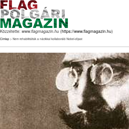
Közzétette:
www.flagmagazin.hu
(
https://www.flagmagazin.hu
)
Címlap
> Nem rehabilitálták a nácikkal kollaboráló Nobel-díjast