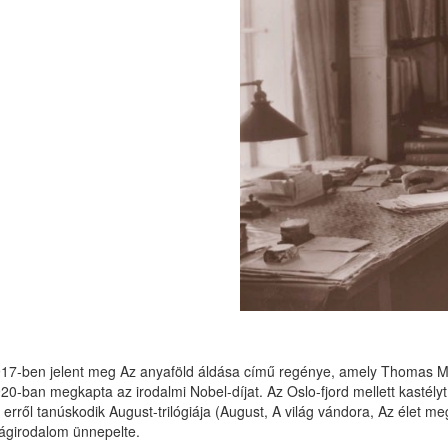
17-ben jelent meg Az anyaföld áldása című regénye, amely Thomas Man
20-ban megkapta az irodalmi Nobel-díjat. Az Oslo-fjord mellett kastély
, erről tanúskodik August-trilógiája (August, A világ vándora, Az élet 
lágirodalom ünnepelte.