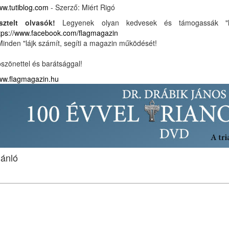
w.tutiblog.com
- Szerző: Miért Rigó
sztelt olvasók!
Legyenek olyan kedvesek és támogassák "
tps://www.facebook.com/flagmagazin
Minden "lájk számít, segíti a magazin működését!
szönettel és barátsággal!
w.flagmagazin.hu
jánló