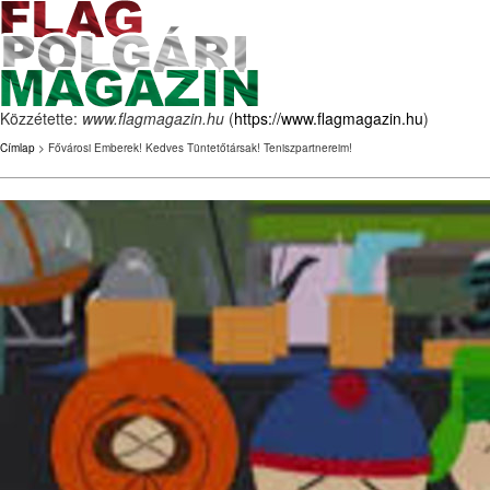
Közzétette:
www.flagmagazin.hu
(
https://www.flagmagazin.hu
)
Címlap
> Fővárosi Emberek! Kedves Tüntetőtársak! Teniszpartnereim!