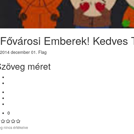
Fővárosi Emberek! Kedves T
2014 december 01.
Flag
Szöveg méret
0
g nincs értékelve