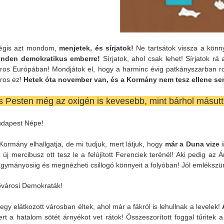
égis azt mondom,
menjetek, és sírjatok!
Ne tartsátok vissza a könny
inden demokratikus emberre!
Sírjatok, ahol csak lehet! Sírjatok rá
ros Európában! Mondjátok el, hogy a harminc évig patkányszarban ro
ros ez!
Hetek óta november van, és a Kormány nem tesz ellene se
s Pesten még az oxigén is kevesebb, mint bárhol másutt
dapest Népe!
Kormány elhallgatja, de mi tudjuk, mert látjuk, hogy
már a Duna vize i
 új mercibusz ott tesz le a felújított Ferenciek terénél! Aki pedig az
gymányosiig és megnézheti csillogó könnyeit a folyóban! Jól emlékszün
városi Demokraták!
 egy elátkozott városban éltek, ahol már a fákról is lehullnak a levelek!
rt a hatalom sötét árnyékot vet rátok! Összeszorított foggal tűritek 