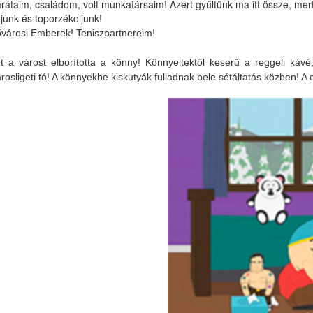
rátaim, családom, volt munkatársaim! Azért gyűltünk ma itt össze, mer
rjunk és toporzékoljunk!
városi Emberek! Teniszpartnereim!
t a várost elborította a könny! Könnyeitektől keserű a reggeli k
rosligeti tó! A könnyekbe kiskutyák fulladnak bele sétáltatás közben! A dro