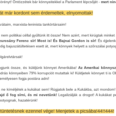
örényt! Öntözzétek bár könnyeitekkel a Parlament lépcsőjét -
mert nin
át már kordont sem érdemeltek, elnyomottak!
rátaim, marxista-leninista tankörtársaim!
 nem politikai céllal gyűltünk itt össze! Nem azért, mert kirúgtak minke
urcsány Ferenc sír! Most is! És Bajnai Gordon is sír!
És éjjelenk
dig bajuszátültetésen esett át, mert könnyek helyett a szőrszálai potyog
lgárelvtársak!
gjunk össze, és küldjünk könnyet Amerikába!
Az Amerikai könnysza
drás könnyeiben 79% korrupciót mutattak ki! Küldjetek könnyet ti is
emélyesen fogja postára adni!
 ne kíméljétek a kukákat sem! Rúgjatok bele a Kukákba, azt mondom!
jd ő fog sírni, és mi nevetünk!
Legalizálják a drogot! A kukákat pe
potyognak, hazatérünk!
 tüntetésnek ezennel vége! Menjetek a picsába!44!!444!