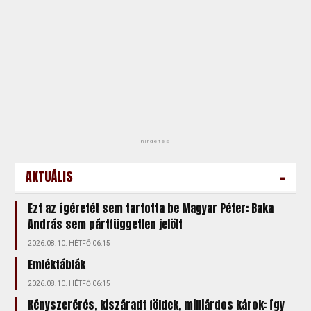
hirdetés
-
AKTUÁLIS
Ezt az ígéretét sem tartotta be Magyar Péter: Baka
András sem pártfüggetlen jelölt
2026.08.10. HÉTFŐ 06:15
Emléktáblák
2026.08.10. HÉTFŐ 06:15
Kényszerérés, kiszáradt földek, milliárdos károk: így