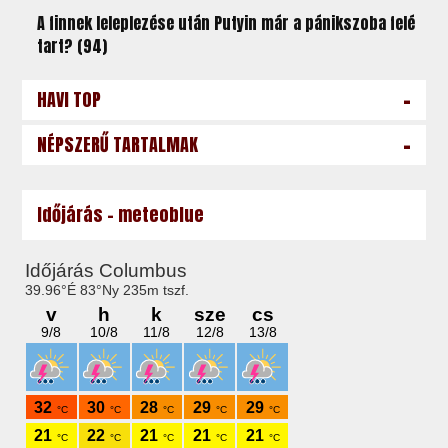
A finnek leleplezése után Putyin már a pánikszoba felé
tart? (94)
-
HAVI TOP
-
NÉPSZERŰ TARTALMAK
Időjárás - meteoblue