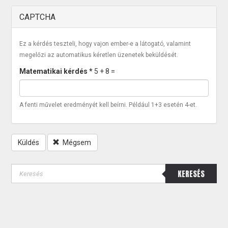
CAPTCHA
Ez a kérdés teszteli, hogy vajon ember-e a látogató, valamint
megelőzi az automatikus kéretlen üzenetek beküldését.
Matematikai kérdés
*
5 + 8 =
A fenti művelet eredményét kell beírni. Például 1+3 esetén 4-et.
Küldés
Mégsem
KERESÉS