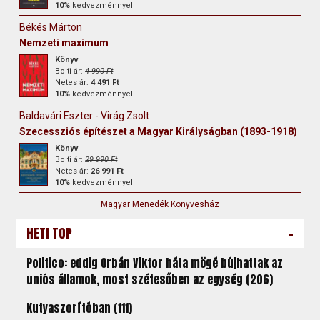
10%
kedvezménnyel
Békés Márton
Nemzeti maximum
Könyv
Bolti ár:
4 990 Ft
Netes ár:
4 491 Ft
10%
kedvezménnyel
Baldavári Eszter - Virág Zsolt
Szecessziós építészet a Magyar Királyságban (1893-1918)
Könyv
Bolti ár:
29 990 Ft
Netes ár:
26 991 Ft
10%
kedvezménnyel
Magyar Menedék Könyvesház
-
HETI TOP
Politico: eddig Orbán Viktor háta mögé bújhattak az
uniós államok, most szétesőben az egység (206)
Kutyaszorítóban (111)