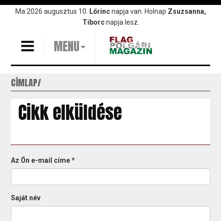
Ugrás
Ma 2026 augusztus 10.
Lőrinc
napja van. Holnap
Zsuzsanna,
a
Tiborc
napja lesz.
tartalomra
MENU
CÍMLAP
Cikk elküldése
Az Ön e-mail címe
*
Saját név