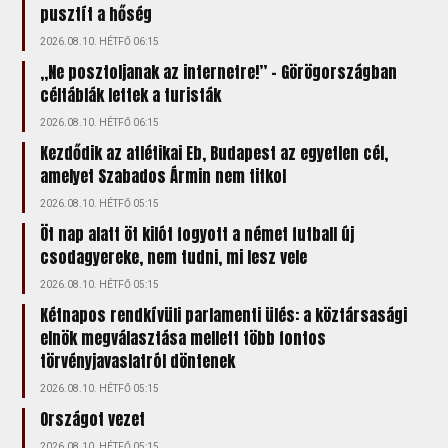
pusztít a hőség
2026.08.10. HÉTFŐ 06:15
„Ne posztoljanak az internetre!” – Görögországban
céltáblák lettek a turisták
2026.08.10. HÉTFŐ 06:15
Kezdődik az atlétikai Eb, Budapest az egyetlen cél,
amelyet Szabados Ármin nem titkol
2026.08.10. HÉTFŐ 05:15
Öt nap alatt öt kilót fogyott a német futball új
csodagyereke, nem tudni, mi lesz vele
2026.08.10. HÉTFŐ 05:15
Kétnapos rendkívüli parlamenti ülés: a köztársasági
elnök megválasztása mellett több fontos
törvényjavaslatról döntenek
2026.08.10. HÉTFŐ 05:15
Országot vezet
2026.08.10. HÉTFŐ 05:15