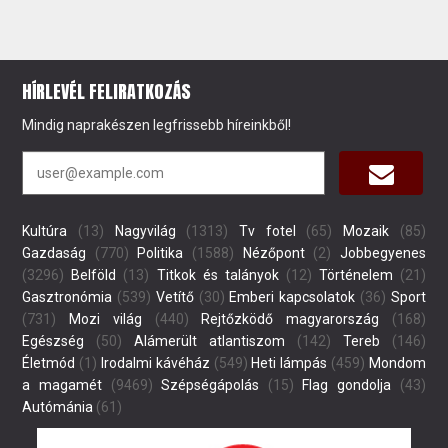
HÍRLEVÉL FELIRATKOZÁS
Mindig naprakészen legfrissebb híreinkből!
Kultúra
(13)
Nagyvilág
(1313)
Tv fotel
(65)
Mozaik
(85)
Gazdaság
(770)
Politika
(1588)
Nézőpont
(2)
Jobbegyenes
(3296)
Belföld
(13)
Titkok és talányok
(12)
Történelem
(21)
Gasztronómia
(539)
Vetítő
(30)
Emberi kapcsolatok
(36)
Sport
(731)
Mozi világ
(440)
Rejtőzködő magyarország
(168)
Egészség
(50)
Alámerült atlantiszom
(142)
Tereb
(146)
Életmód
(1)
Irodalmi kávéház
(549)
Heti lámpás
(459)
Mondom
a magamét
(9469)
Szépségápolás
(15)
Flag gondolja
(43)
Autómánia
(61)