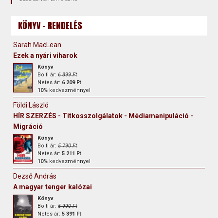
KÖNYV - RENDELÉS
Sarah MacLean
Ezek a nyári viharok
Könyv
Bolti ár:
6 899 Ft
Netes ár:
6 209 Ft
10%
kedvezménnyel
Földi László
HÍR SZERZÉS - Titkosszolgálatok - Médiamanipuláció -
Migráció
Könyv
Bolti ár:
5 790 Ft
Netes ár:
5 211 Ft
10%
kedvezménnyel
Dezső András
A magyar tenger kalózai
Könyv
Bolti ár:
5 990 Ft
Netes ár:
5 391 Ft