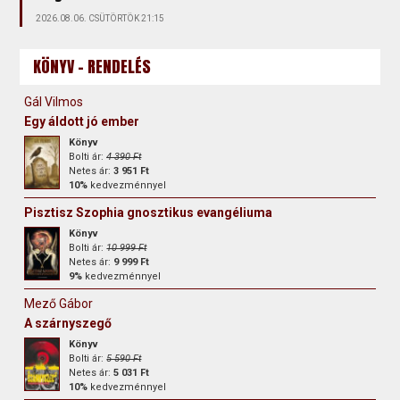
2026.08.06. CSÜTÖRTÖK 21:15
KÖNYV - RENDELÉS
Gál Vilmos
Egy áldott jó ember
Könyv
Bolti ár:
4 390 Ft
Netes ár:
3 951 Ft
10%
kedvezménnyel
Pisztisz Szophia gnosztikus evangéliuma
Könyv
Bolti ár:
10 999 Ft
Netes ár:
9 999 Ft
9%
kedvezménnyel
Mező Gábor
A szárnyszegő
Könyv
Bolti ár:
5 590 Ft
Netes ár:
5 031 Ft
10%
kedvezménnyel