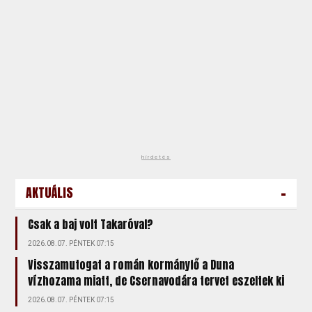
hirdetés
-
AKTUÁLIS
Csak a baj volt Takaróval?
2026.08.07. PÉNTEK 07:15
Visszamutogat a román kormányfő a Duna
vízhozama miatt, de Csernavodára tervet eszeltek ki
2026.08.07. PÉNTEK 07:15