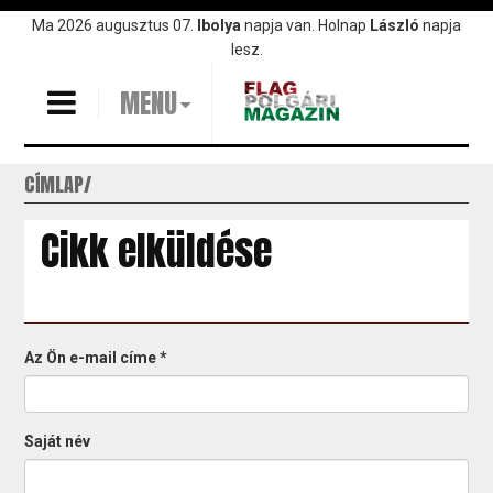
Ugrás
Ma 2026 augusztus 07.
Ibolya
napja van. Holnap
László
napja
a
lesz.
tartalomra
MENU
CÍMLAP
Cikk elküldése
Az Ön e-mail címe
*
Saját név