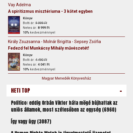
Vay Adelma
A spiritizmus misztériuma - 3 kötet egyben
Könyv
Bolti ár:
9 999 Ft
Netes ár:
8 999 Ft
10%
kedvezménnyel
Király Zsuzsanna - Molnár Brigitta - Sepsey Zsófia
Fedezd fel Munkácsy Mihály művészetét!
Könyv
Bolti ár:
4 490 Ft
Netes ár:
4 041 Ft
10%
kedvezménnyel
Magyar Menedék Könyvesház
-
HETI TOP
Politico: eddig Orbán Viktor háta mögé bújhattak az
uniós államok, most szétesőben az egység (6960)
Így vagy úgy (3087)