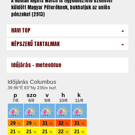
A Human Rights Watch is figyelmeztető üzenetet
küldött Magyar Péteréknek, bukhatjuk az uniós
pénzeket (2913)
-
HAVI TOP
-
NÉPSZERŰ TARTALMAK
Időjárás - meteoblue