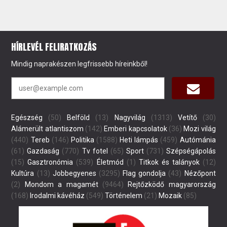
HÍRLEVÉL FELIRATKOZÁS
Mindig naprakészen legfrissebb híreinkből!
Egészség
(50)
Belföld
(13)
Nagyvilág
(1313)
Vetítő
(30)
Alámerült atlantiszom
(142)
Emberi kapcsolatok
(36)
Mozi világ
(440)
Tereb
(146)
Politika
(1588)
Heti lámpás
(459)
Autómánia
(61)
Gazdaság
(770)
Tv fotel
(65)
Sport
(731)
Szépségápolás
(15)
Gasztronómia
(539)
Életmód
(1)
Titkok és talányok
(12)
Kultúra
(13)
Jobbegyenes
(3295)
Flag gondolja
(43)
Nézőpont
(2)
Mondom a magamét
(9464)
Rejtőzködő magyarország
(168)
Irodalmi kávéház
(549)
Történelem
(21)
Mozaik
(85)