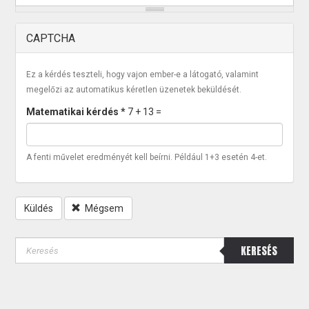
CAPTCHA
Ez a kérdés teszteli, hogy vajon ember-e a látogató, valamint
megelőzi az automatikus kéretlen üzenetek beküldését.
Matematikai kérdés
*
7 + 13 =
A fenti művelet eredményét kell beírni. Például 1+3 esetén 4-et.
Küldés
Mégsem
KERESÉS