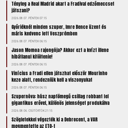
Tényleg a Real Madrid akart a Fradival edzőmeccset
játszani?
2026.08.07. PÉNTEK 07:15
Győriéknél minden szuper, Imre Bence üzent és
máris kedvenc lett Veszprémben
2026.08.07. PÉNTEK 06:15
Jason Momoa rajongója? Akkor ezt a kvízt illene
hibátlanul kitöltenie!
2026.08.07. PÉNTEK 06:15
Vinícius a Fradi ellen játszhat először Mourinho
keze alatt, rendezniük kell a viszonyukat
2026.08.07. PÉNTEK 06:15
Szupernóva: húsz naptömegű csillag robbant fel
gigantikus erővel, különös jelenséget produkálva
2026.08.06. CSÜTÖRTÖK 21:15
Szögletekkel végezték ki a Debrecent, a VAR
megmentette az ETO-t