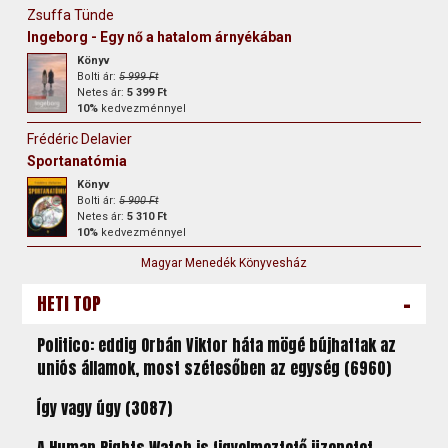
Zsuffa Tünde
Ingeborg - Egy nő a hatalom árnyékában
Könyv
Bolti ár:
5 999 Ft
Netes ár:
5 399 Ft
10%
kedvezménnyel
Frédéric Delavier
Sportanatómia
Könyv
Bolti ár:
5 900 Ft
Netes ár:
5 310 Ft
10%
kedvezménnyel
Magyar Menedék Könyvesház
-
HETI TOP
Politico: eddig Orbán Viktor háta mögé bújhattak az
uniós államok, most szétesőben az egység (6960)
Így vagy úgy (3087)