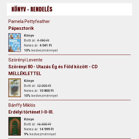
KÖNYV - RENDELÉS
Pamela Pettyfeather
Pápasztorik
Könyv
Bolti ár:
4 490 Ft
Netes ár:
4 041 Ft
10%
kedvezménnyel
Szörényi Levente
Szörényi 80 - Utazás Ég és Föld között - CD
MELLÉKLETTEL
Könyv
Bolti ár:
12 000 Ft
Netes ár:
10 800 Ft
10%
kedvezménnyel
Bánffy Miklós
Erdélyi történet I-II-III.
Könyv
Bolti ár:
16 500 Ft
Netes ár:
14 999 Ft
9%
kedvezménnyel