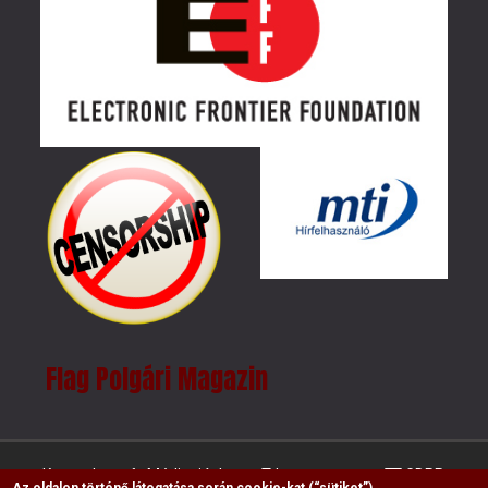
Flag Polgári Magazin
Kapcsolat
Médiaajánlat
Impresszum
GDPR