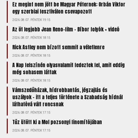
Ez megint nem jött be Magyar Péternek: Orbán Viktor
egy szerbiai fesztiválon csevapozott
2026.08.07. PÉNTEK 19:15
Az öt legjobb Jean Reno-film – Bíbor folyók + videó
2026.08.07. PÉNTEK 18:15
Rick Astley nem bízott semmit a véletlenre
2026.08.07. PÉNTEK 18:15
A Nap felszínén olyasvalamit fedeztek fel, amit eddig
még sohasem láttak
2026.08.07. PÉNTEK 18:15
Vámszedőházak, hídrobbantás, jégzajlás és
uszályok – itt a teljes története a Szabadság hídnál
láthatóvá vált roncsnak
2026.08.07. PÉNTEK 17:15
Tűz ütött ki a Mol pozsonyi finomítójában
2026.08.07. PÉNTEK 17:15