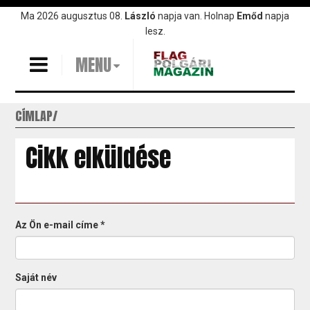
Ugrás
Ma 2026 augusztus 08.
László
napja van. Holnap
Emőd
napja
a
lesz.
tartalomra
MENU
CÍMLAP
Cikk elküldése
Az Ön e-mail címe
*
Saját név