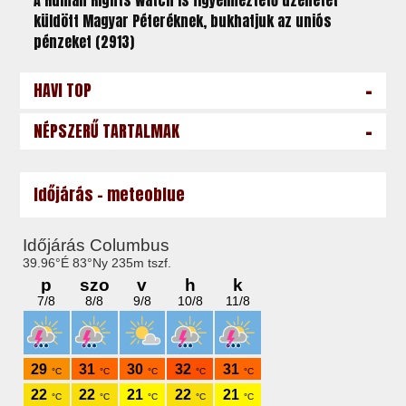
A Human Rights Watch is figyelmeztető üzenetet
küldött Magyar Péteréknek, bukhatjuk az uniós
pénzeket (2913)
-
HAVI TOP
-
NÉPSZERŰ TARTALMAK
Időjárás - meteoblue