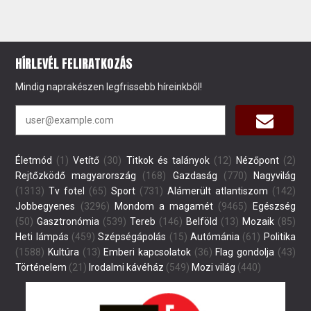
HÍRLEVÉL FELIRATKOZÁS
Mindig naprakészen legfrissebb híreinkből!
Életmód
(1)
Vetítő
(30)
Titkok és talányok
(12)
Nézőpont
(2)
Rejtőzködő magyarország
(168)
Gazdaság
(770)
Nagyvilág
(1313)
Tv fotel
(65)
Sport
(731)
Alámerült atlantiszom
(142)
Jobbegyenes
(3296)
Mondom a magamét
(9465)
Egészség
(50)
Gasztronómia
(539)
Tereb
(146)
Belföld
(13)
Mozaik
(85)
Heti lámpás
(459)
Szépségápolás
(15)
Autómánia
(61)
Politika
(1588)
Kultúra
(13)
Emberi kapcsolatok
(36)
Flag gondolja
(43)
Történelem
(21)
Irodalmi kávéház
(549)
Mozi világ
(440)