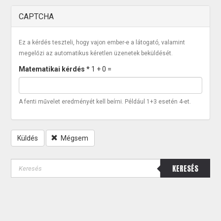
CAPTCHA
Ez a kérdés teszteli, hogy vajon ember-e a látogató, valamint
megelőzi az automatikus kéretlen üzenetek beküldését.
Matematikai kérdés
*
1 + 0 =
A fenti művelet eredményét kell beírni. Például 1+3 esetén 4-et.
Küldés
Mégsem
KERESÉS