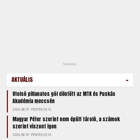
hirdetés
-
AKTUÁLIS
Utolsó pillanatos gól döntött az MTK és Puskás
Akadémia meccsén
2026.08.07. PÉNTEK 20:15
Magyar Péter szerint nem épült tároló, a számok
szerint viszont igen
2026.08.07. PÉNTEK 20:15