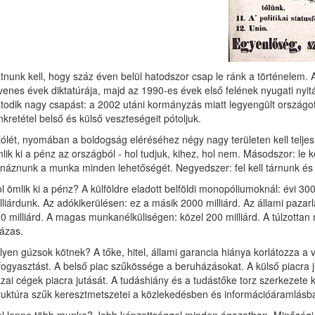
tnunk kell, hogy száz éven belül hatod­szor csap le ránk a történelem.
venes évek dik­tatúrája, majd az 1990-es évek első felének nyugati ny
todik nagy csapást: a 2002 utá­ni kormányzás miatt legyengült országo
nk­retétel belső és külső veszteségeit pótoljuk.
jólét, nyomában a boldogság eléréséhez négy nagy területen kell teljes f
lik ki a pénz az országból - hol tudjuk, kihez, hol nem. Másodszor: le k
náznunk a munka minden lehetősé­gét. Negyedszer: fel kell tárnunk és 
l ömlik ki a pénz? A külföldre eladott belföldi monopóliumoknál: évi 300
lliár­dunk. Az adókikerülésen: ez a másik 2000 milliárd. Az állami pazar
0 milliárd. A ma­gas munkanélküliségen: közel 200 milliárd. A túlzottan
ázas.
lyen gúzsok kötnek? A tőke, hitel, álla­mi garancia hiánya korlátozza 
fogyasz­tást. A belső piac szűkössége a beruházáso­kat. A külső piacr
zai cégek piacra jutását. A tudáshiány és a tudástőke torz szerkezete ko
ruktúra szűk keresztmetszetei a közleke­désben és információáramlásb