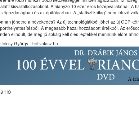
l lenne több munka? Jobb képzettség­gel minden ágazatban. Minőségi fe
 alatti kisvállalkozásoknál. A hiányzó 10 ezer erős középvállalatnál. A 
zőgazdaságban és az építőiparban. A „statisztikailag" nem létező váll
nnan jöhetne a növekedés? Az új tech­nológiákból jöhet az új GDP két
porthelyettesítésből. A magasabb hazai hozzáadott értékből. Az erős
nden elindult, de még jó sokáig kell öles léptekkel mennünk előre ahho
tolcsy György - hetivalasz.hu
jánló