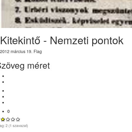
Kitekintő - Nemzeti pontok
2012 március 19.
Flag
Szöveg méret
0
lag:
2
(
1
szavazat)