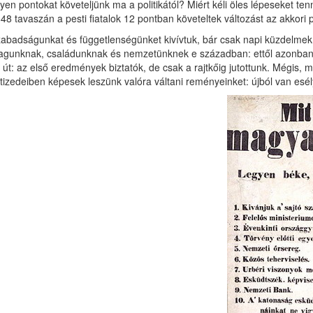
yen pontokat követeljünk ma a politikától? Miért kéli öles lépeseket t
48 tavaszán a pesti fiatalok 12 pontban kö­veteltek változást az akkori 
abadságunkat és függetlenségünket ki­vívtuk, bár csak napi küzdelmek 
gunknak, csalá­dunknak és nemzetünknek e században: et­től azonban
 út: az első eredmények biztatók, de csak a rajtkőig jutottunk. Mégis, m
tizedeiben képe­sek leszünk valóra váltani reményeinket: új­ból van esé