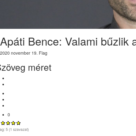
Apáti Bence: Valami bűzlik 
2020 november 19.
Flag
Szöveg méret
0
lag:
5
(
1
szavazat)