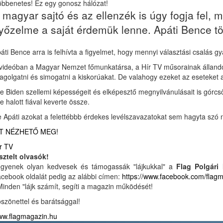
bbenetes! Ez egy gonosz hálózat!
 magyar sajtó és az ellenzék is úgy fogja fel
yőzelme a saját érdemük lenne. Apáti Bence több
áti Bence arra is felhívta a figyelmet, hogy mennyi választási csalás 
videóban a Magyar Nemzet főmunkatársa, a Hír TV műsorainak állandó v
agolgatni és simogatni a kiskorúakat. De valahogy ezeket az eseteket a 
e Biden szellemi képességeit és elképesztő megnyilvánulásait is górcső 
e halott fiával keverte össze.
 Apáti azokat a felettébbb érdekes levélszavazatokat sem hagyta szó 
TT NÉZHETŐ MEG!
r TV
sztelt olvasók!
gyenek olyan kedvesek és támogassák "lájkukkal" a
Flag Polgári
cebook oldalát pedig az alábbi címen:
https://www.facebook.com/flag
Minden "lájk számít, segíti a magazin működését!
szönettel és barátsággal!
w.flagmagazin.hu