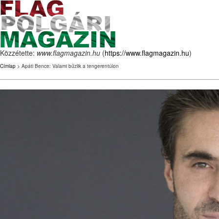
Közzétette:
www.flagmagazin.hu
(
https://www.flagmagazin.hu
)
Címlap
> Apáti Bence: Valami bűzlik a tengerentúlon