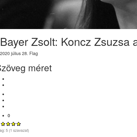
Bayer Zsolt: Koncz Zsuzsa a 
2020 július 28.
Flag
Szöveg méret
0
lag:
5
(
1
szavazat)