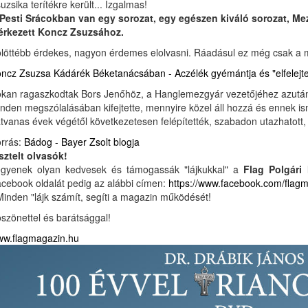
uzsika terítékre került... Izgalmas!
Pesti Srácokban van egy sorozat, egy egészen kiváló sorozat, Mez
érkezett Koncz Zsuzsához.
löttébb érdekes, nagyon érdemes elolvasni. Ráadásul ez még csak a 
ncz Zsuzsa Kádárék Béketanácsában - Aczélék gyémántja és "elfelejtet
kan ragaszkodtak Bors Jenőhöz, a Hanglemezgyár vezetőjéhez azután, 
nden megszólalásában kifejtette, mennyire közel áll hozzá és ennek i
tvanas évek végétől következetesen felépítették, szabadon utazhatott, 
rrás:
Bádog - Bayer Zsolt blogja
sztelt olvasók!
gyenek olyan kedvesek és támogassák "lájkukkal" a
Flag Polgári
cebook oldalát pedig az alábbi címen:
https://www.facebook.com/flag
Minden "lájk számít, segíti a magazin működését!
szönettel és barátsággal!
w.flagmagazin.hu